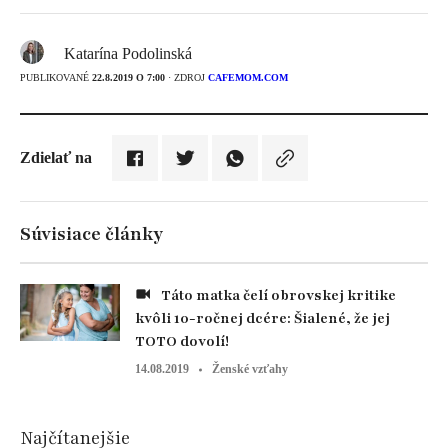
Katarína Podolinská
PUBLIKOVANÉ
22.8.2019 O 7:00
· ZDROJ
CAFEMOM.COM
Zdielať na
Súvisiace články
Táto matka čelí obrovskej kritike
kvôli 10-ročnej dcére: Šialené, že jej
TOTO dovolí!
14.08.2019
Ženské vzťahy
Najčítanejšie