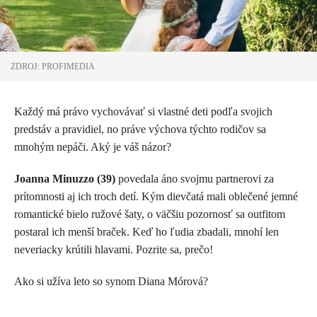
ZDROJ: PROFIMEDIA
Každý má právo vychovávať si vlastné deti podľa svojich
predstáv a pravidiel, no práve výchova týchto rodičov sa
mnohým nepáči. Aký je váš názor?
Joanna Minuzzo (39)
povedala áno svojmu partnerovi za
prítomnosti aj ich troch detí. Kým dievčatá mali oblečené jemné
romantické bielo ružové šaty, o väčšiu pozornosť sa outfitom
postaral ich menší braček. Keď ho ľudia zbadali, mnohí len
neveriacky krútili hlavami. Pozrite sa, prečo!
Ako si užíva leto so synom Diana Mórová?