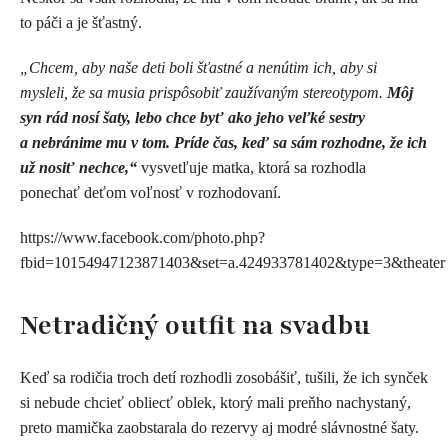
to páči a je šťastný.
„Chcem, aby naše deti boli šťastné a nenútim ich, aby si
mysleli, že sa musia prispôsobiť zaužívaným stereotypom.
Môj
syn rád nosí šaty, lebo chce byť ako jeho veľké sestry
a nebránime mu v tom. Príde čas, keď sa sám rozhodne, že ich
už nosiť nechce,“
vysvetľuje matka, ktorá sa rozhodla
ponechať deťom voľnosť v rozhodovaní.
https://www.facebook.com/photo.php?
fbid=10154947123871403&set=a.424933781402&type=3&theater
Netradičný outfit na svadbu
Keď sa rodičia troch detí rozhodli zosobášiť, tušili, že ich synček
si nebude chcieť obliecť oblek, ktorý mali preňho nachystaný,
preto mamička zaobstarala do rezervy aj modré slávnostné šaty.