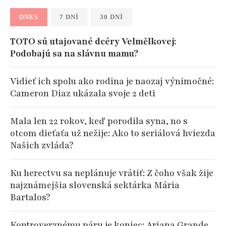
DNES
7 DNÍ
30 DNÍ
TOTO sú utajované dcéry Velmělkovej:
Podobajú sa na slávnu mamu?
Vidieť ich spolu ako rodina je naozaj výnimočné:
Cameron Diaz ukázala svoje 2 deti
Mala len 22 rokov, keď porodila syna, no s
otcom dieťaťa už nežije: Ako to seriálová hviezda
Našich zvláda?
Ku herectvu sa neplánuje vrátiť: Z čoho však žije
najznámejšia slovenská sektárka Mária
Bartalos?
Kontroverznému páru je koniec: Ariana Grande