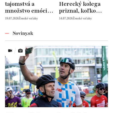
tajomstvá a
Herecký kolega
množstvo emócií.
priznal, koľko
Mia Sheridan a
peňazí od neho
19.07.2026
Ženské vzťahy
14.07.2026
Ženské vzťahy
Graysonov sľub
vyžaduje!
Noviny.sk