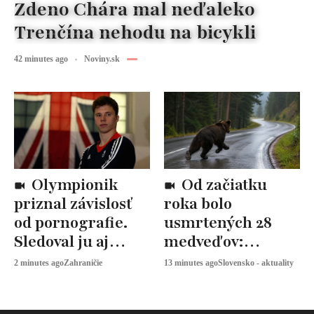
Zdeno Chára mal neďaleko
Trenčína nehodu na bicykli
42 minutes ago
Noviny.sk
Olympionik
Od začiatku
priznal závislosť
roka bolo
od pornografie.
usmrtených 28
Sledoval ju aj
medveďov:
desaťkrát denne
Envirorezort hlási
2 minutes ago
Zahraničie
13 minutes ago
Slovensko - aktuality
pokles útokov