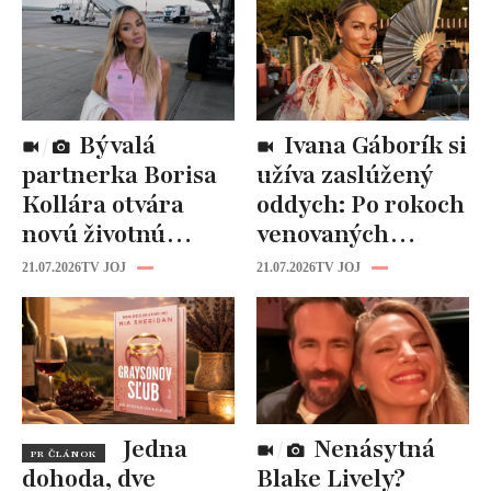
Bývalá
Ivana Gáborík si
partnerka Borisa
užíva zaslúžený
Kollára otvára
oddych: Po rokoch
novú životnú
venovaných
kapitolu: Laura
rodine prišiel čas
21.07.2026
TV JOJ
21.07.2026
TV JOJ
Vizváryová ide
na seba
pomáhať ženám
Jedna
Nenásytná
PR ČLÁNOK
dohoda, dve
Blake Lively?