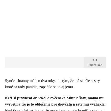
Embed kód
Synček Joanny má len dva roky, ale tým, že má staršie sestry,
ktoré sa rady parádia, zapáčilo sa to aj jemu.
Keď si prvýkrát obliekol dievčenské Minnie šaty, mama mu
vysvetlila, že je to oblečenie pre dievčatá a šaty mu vyzliekla.
Neskôr sa však rozhodla, že mu v tom nebude brániť, ak sa mu