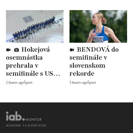
Hokejová
BENDOVÁ do
osemnástka
semifinále v
prehrala v
slovenskom
semifinále s USA,
rekorde
zabojuje o BRONZ
2 hours ago
Šport
3 hours ago
Šport
RIADIME SA KÓDEXOM