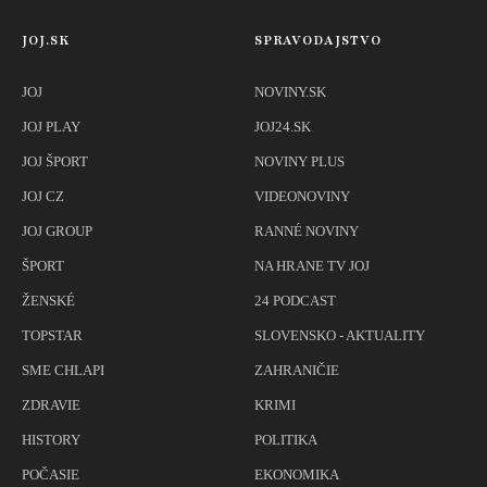
JOJ.SK
SPRAVODAJSTVO
JOJ
NOVINY.SK
JOJ PLAY
JOJ24.SK
JOJ ŠPORT
NOVINY PLUS
JOJ CZ
VIDEONOVINY
JOJ GROUP
RANNÉ NOVINY
ŠPORT
NA HRANE TV JOJ
ŽENSKÉ
24 PODCAST
TOPSTAR
SLOVENSKO - AKTUALITY
SME CHLAPI
ZAHRANIČIE
ZDRAVIE
KRIMI
HISTORY
POLITIKA
POČASIE
EKONOMIKA