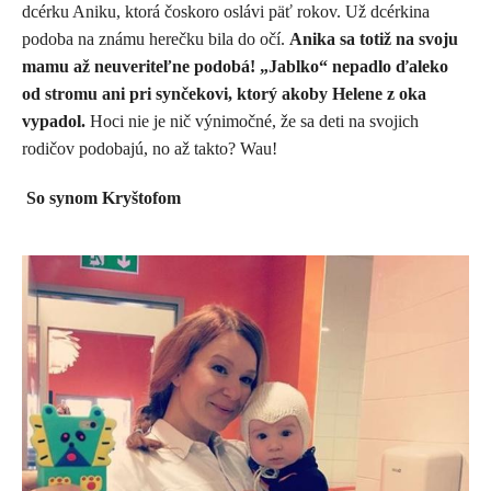
dcérku Aniku, ktorá čoskoro oslávi päť rokov. Už dcérkina
podoba na známu herečku bila do očí.
Anika sa totiž na svoju
mamu až neuveriteľne podobá!
„Jablko“ nepadlo ďaleko
od stromu ani pri synčekovi, ktorý akoby Helene z oka
vypadol.
Hoci nie je nič výnimočné, že sa deti na svojich
rodičov podobajú, no až takto? Wau!
So synom Kryštofom