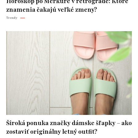
Horoskop po Merkúre v retrográde: Ktoré
znamenia čakajú veľké zmeny?
Trendy
Široká ponuka značky dámske šľapky – ako
zostaviť originálny letný outfit?