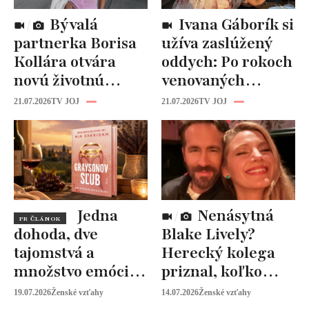
Bývalá
Ivana Gáborík si
partnerka Borisa
užíva zaslúžený
Kollára otvára
oddych: Po rokoch
novú životnú
venovaných
kapitolu: Laura
rodine prišiel čas
21.07.2026
TV JOJ
21.07.2026
TV JOJ
Vizváryová ide
na seba
pomáhať ženám
Jedna
Nenásytná
PR ČLÁNOK
dohoda, dve
Blake Lively?
tajomstvá a
Herecký kolega
množstvo emócií.
priznal, koľko
Mia Sheridan a
peňazí od neho
19.07.2026
Ženské vzťahy
14.07.2026
Ženské vzťahy
Graysonov sľub
vyžaduje!