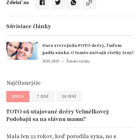
Zdielať na
Súvisiace články
Dara zverejnila FOTO dcéry, ľuďom
padla sánka: O tomto snívajú všetky ženy!
10.01.2019
Ženské vzťahy
Najčítanejšie
DNES
7 DNÍ
30 DNÍ
TOTO sú utajované dcéry Velmělkovej:
Podobajú sa na slávnu mamu?
Mala len 22 rokov, keď porodila syna, no s