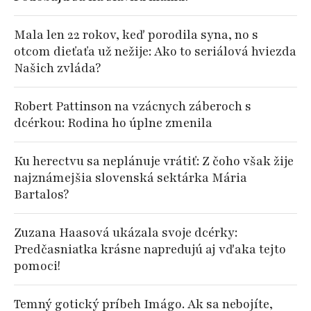
Mala len 22 rokov, keď porodila syna, no s
otcom dieťaťa už nežije: Ako to seriálová hviezda
Našich zvláda?
Robert Pattinson na vzácnych záberoch s
dcérkou: Rodina ho úplne zmenila
Ku herectvu sa neplánuje vrátiť: Z čoho však žije
najznámejšia slovenská sektárka Mária
Bartalos?
Zuzana Haasová ukázala svoje dcérky:
Predčasniatka krásne napredujú aj vďaka tejto
pomoci!
Temný gotický príbeh Imágo. Ak sa nebojíte,