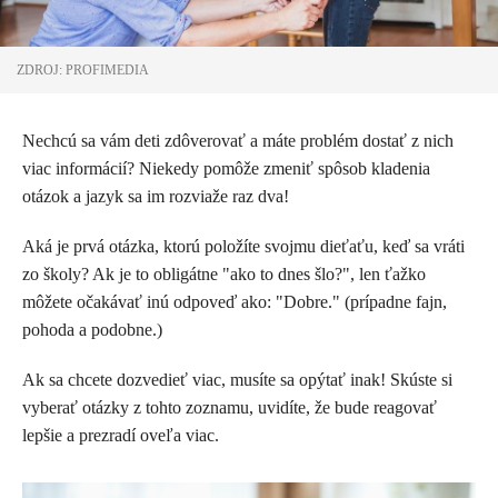
ZDROJ: PROFIMEDIA
Nechcú sa vám deti zdôverovať a máte problém dostať z nich
viac informácií? Niekedy pomôže zmeniť spôsob kladenia
otázok a jazyk sa im rozviaže raz dva!
Aká je prvá otázka, ktorú položíte svojmu dieťaťu, keď sa vráti
zo školy? Ak je to obligátne "ako to dnes šlo?", len ťažko
môžete očakávať inú odpoveď ako: "Dobre." (prípadne fajn,
pohoda a podobne.)
Ak sa chcete dozvedieť viac, musíte sa opýtať inak! Skúste si
vyberať otázky z tohto zoznamu, uvidíte, že bude reagovať
lepšie a prezradí oveľa viac.