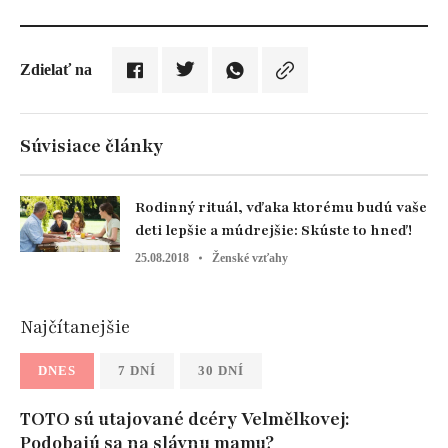
Zdielať na
Súvisiace články
Rodinný rituál, vďaka ktorému budú vaše
deti lepšie a múdrejšie: Skúste to hneď!
25.08.2018
Ženské vzťahy
Najčítanejšie
DNES
7 DNÍ
30 DNÍ
TOTO sú utajované dcéry Velmělkovej:
Podobajú sa na slávnu mamu?