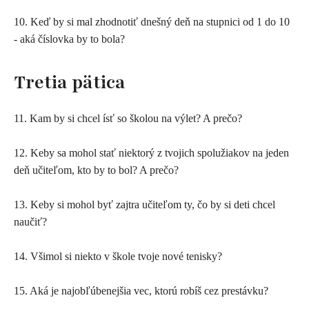
10. Keď by si mal zhodnotiť dnešný deň na stupnici od 1 do 10
- aká číslovka by to bola?
Tretia pätica
11. Kam by si chcel ísť so školou na výlet? A prečo?
12. Keby sa mohol stať niektorý z tvojich spolužiakov na jeden
deň učiteľom, kto by to bol? A prečo?
13. Keby si mohol byť zajtra učiteľom ty, čo by si deti chcel
naučiť?
14. Všimol si niekto v škole tvoje nové tenisky?
15. Aká je najobľúbenejšia vec, ktorú robíš cez prestávku?