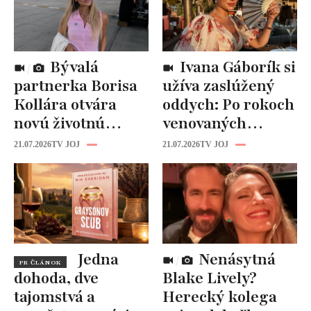
Bývalá
Ivana Gáborík si
partnerka Borisa
užíva zaslúžený
Kollára otvára
oddych: Po rokoch
novú životnú
venovaných
kapitolu: Laura
rodine prišiel čas
21.07.2026
TV JOJ
21.07.2026
TV JOJ
Vizváryová ide
na seba
pomáhať ženám
Jedna
Nenásytná
PR ČLÁNOK
dohoda, dve
Blake Lively?
tajomstvá a
Herecký kolega