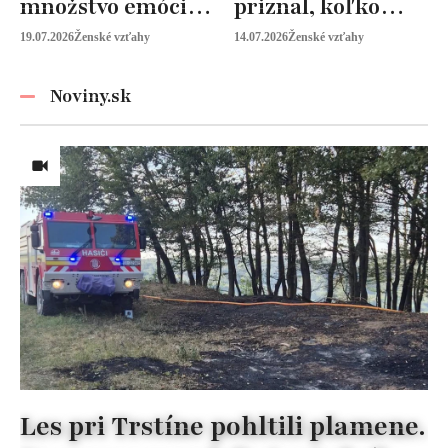
množstvo emócií.
priznal, koľko
Mia Sheridan a
peňazí od neho
19.07.2026
Ženské vzťahy
14.07.2026
Ženské vzťahy
Graysonov sľub
vyžaduje!
Noviny.sk
Les pri Trstíne pohltili plamene.