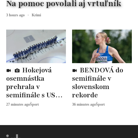
Na pomoc povolali aj vrtuľník
3 hours ago
Krimi
Hokejová
BENDOVÁ do
osemnástka
semifinále v
prehrala v
slovenskom
semifinále s USA,
rekorde
zabojuje o BRONZ
27 minutes ago
Šport
36 minutes ago
Šport