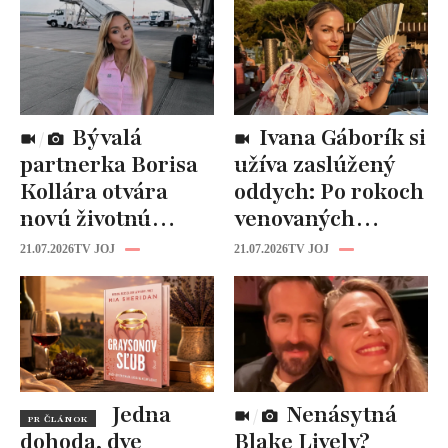
Bývalá
Ivana Gáborík si
partnerka Borisa
užíva zaslúžený
Kollára otvára
oddych: Po rokoch
novú životnú
venovaných
kapitolu: Laura
rodine prišiel čas
21.07.2026
TV JOJ
21.07.2026
TV JOJ
Vizváryová ide
na seba
pomáhať ženám
Jedna
Nenásytná
PR ČLÁNOK
dohoda, dve
Blake Lively?