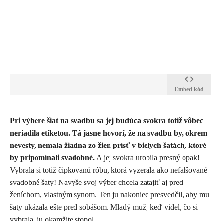
Embed kód
​Pri výbere šiat na svadbu sa jej budúca svokra totiž vôbec
neriadila etiketou. Tá jasne hovorí, že na svadbu by, okrem
nevesty, nemala žiadna zo žien prísť v bielych šatách, ktoré
by pripomínali svadobné.
A jej svokra urobila presný opak!
Vybrala si totiž čipkovanú róbu, ktorá vyzerala ako nefalšované
svadobné šaty! Navyše svoj výber chcela zatajiť aj pred
ženíchom, vlastným synom. Ten ju nakoniec presvedčil, aby mu
šaty ukázala ešte pred sobášom. Mladý muž, keď videl, čo si
vybrala, ju okamžite stopol...