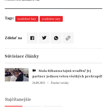
Tagy:
svadobné šaty
svadobne saty
Zdielať na
Súvisiace články
Mala Rihanna tajnú svadbu? Jej
partner jednou vetou všetkých prekvapil!
24.09.2025
Ženské vzťahy
Najčítanejšie