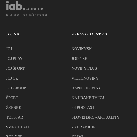
RIADIME SA KÓDEXOM
JOJ.SK
SPRAVODAJSTVO
JOJ
NOVINY.SK
JOJ PLAY
JOJ24.SK
JOJ ŠPORT
NOVINY PLUS
JOJ CZ
VIDEONOVINY
JOJ GROUP
RANNÉ NOVINY
ŠPORT
NA HRANE TV JOJ
ŽENSKÉ
24 PODCAST
TOPSTAR
SLOVENSKO - AKTUALITY
SME CHLAPI
ZAHRANIČIE
ZDRAVIE
KRIMI