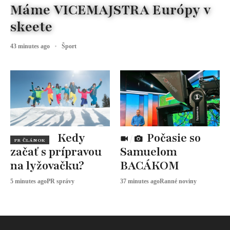
Máme VICEMAJSTRA Európy v
skeete
43 minutes ago
Šport
Kedy
Počasie so
PR ČLÁNOK
začať s prípravou
Samuelom
na lyžovačku?
BACÁKOM
5 minutes ago
PR správy
37 minutes ago
Ranné noviny