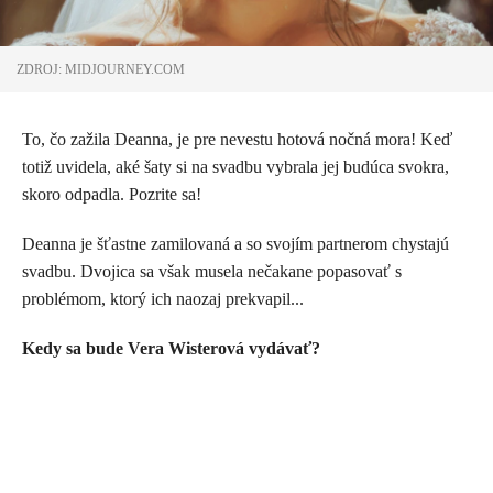
ZDROJ: MIDJOURNEY.COM
To, čo zažila Deanna, je pre nevestu hotová nočná mora! Keď
totiž uvidela, aké šaty si na svadbu vybrala jej budúca svokra,
skoro odpadla. Pozrite sa!
Deanna je šťastne zamilovaná a so svojím partnerom chystajú
svadbu. Dvojica sa však musela nečakane popasovať s
problémom, ktorý ich naozaj prekvapil...
Kedy sa bude Vera Wisterová vydávať?