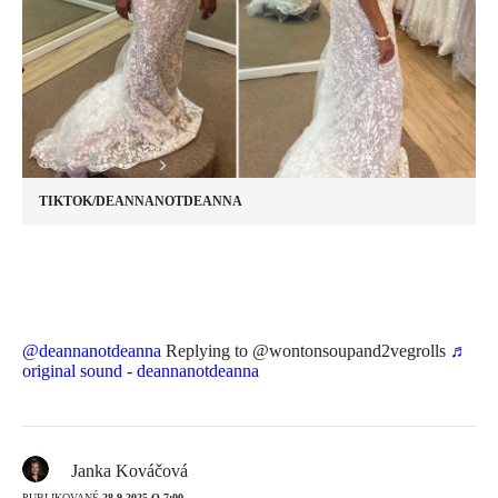
TIKTOK/DEANNANOTDEANNA
@deannanotdeanna
Replying to @wontonsoupand2vegrolls
♬
original sound - deannanotdeanna
Janka Kováčová
PUBLIKOVANÉ
28.9.2025 O 7:00