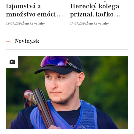
tajomstvá a
Herecký kolega
množstvo emócií.
priznal, koľko
Mia Sheridan a
peňazí od neho
19.07.2026
Ženské vzťahy
14.07.2026
Ženské vzťahy
Graysonov sľub
vyžaduje!
Noviny.sk