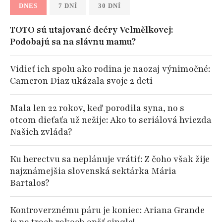
DNES
7 DNÍ
30 DNÍ
TOTO sú utajované dcéry Velmělkovej:
Podobajú sa na slávnu mamu?
Vidieť ich spolu ako rodina je naozaj výnimočné:
Cameron Diaz ukázala svoje 2 deti
Mala len 22 rokov, keď porodila syna, no s
otcom dieťaťa už nežije: Ako to seriálová hviezda
Našich zvláda?
Ku herectvu sa neplánuje vrátiť: Z čoho však žije
najznámejšia slovenská sektárka Mária
Bartalos?
Kontroverznému páru je koniec: Ariana Grande
je po troch rokoch opäť single!