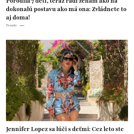
Porodila 7 detí, teraz radí ženám ako na
dokonalú postavu ako má ona: Zvládnete to
aj doma!
Trendy
Jennifer Lopez sa lúči s deťmi: Cez leto ste