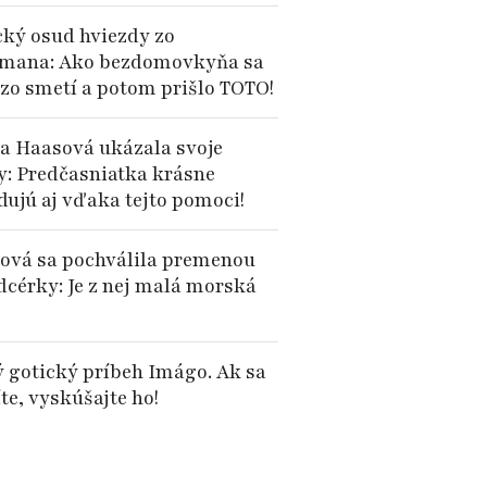
cký osud hviezdy zo
mana: Ako bezdomovkyňa sa
 zo smetí a potom prišlo TOTO!
a Haasová ukázala svoje
y: Predčasniatka krásne
dujú aj vďaka tejto pomoci!
iová sa pochválila premenou
dcérky: Je z nej malá morská
 gotický príbeh Imágo. Ak sa
te, vyskúšajte ho!