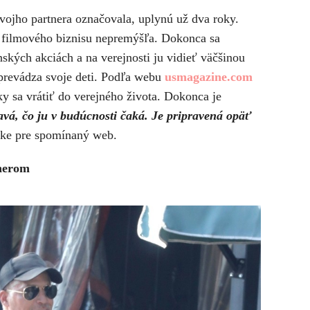
 svojho partnera označovala, uplynú už dva roky.
 filmového biznisu nepremýšľa. Dokonca sa
ských akciách a na verejnosti ju vidieť väčšinou
 sprevádza svoje deti. Podľa webu
usmagazine.com
y sa vrátiť do verejného života. Dokonca je
avá, čo ju v budúcnosti čaká. Je pripravená opäť
ečke pre spomínaný web.
tnerom