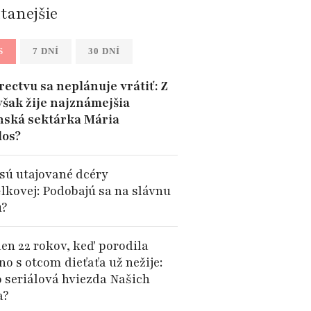
ítanejšie
S
7 DNÍ
30 DNÍ
rectvu sa neplánuje vrátiť: Z
však žije najznámejšia
nská sektárka Mária
los?
sú utajované dcéry
lkovej: Podobajú sa na slávnu
?
len 22 rokov, keď porodila
no s otcom dieťaťa už nežije:
o seriálová hviezda Našich
a?