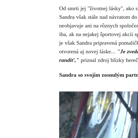
Od smrti jej "životnej lásky", ako
Sandra však stále nad návratom do
neobjavuje ani na rôznych spoločen
iba, ak na nejakej športovej akcii
je však Sandra pripravená pomaličk
otvorená aj novej láske...
"Je zved
randiť,"
priznal zdroj blízky her
Sandra so svojím zosnulým par