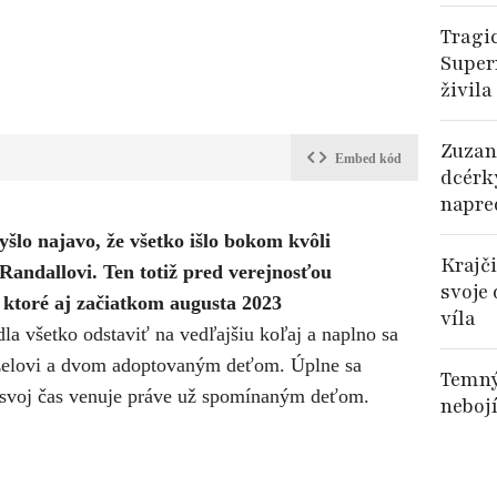
Tragi
Super
živila
Zuzan
Embed kód
dcérk
napre
šlo najavo, že všetko išlo bokom kvôli
Krajč
Randallovi. Ten totiž pred verejnosťou
svoje 
a ktoré aj začiatkom augusta 2023
víla
a všetko odstaviť na vedľajšiu koľaj a naplno sa
elovi a dvom adoptovaným deťom. Úplne sa
Temný
ok svoj čas venuje práve už spomínaným deťom.
nebojí