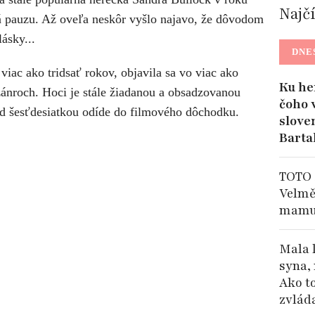
Najč
dá pauzu. Až oveľa neskôr vyšlo najavo, že dôvodom
lásky...
DNE
 viac ako tridsať rokov, objavila sa vo viac ako
Ku he
žánroch. Hoci je stále žiadanou a obsadzovanou
čoho 
red šesťdesiatkou odíde do filmového dôchodku.
slove
Barta
TOTO 
Velmě
mamu
Mala 
syna, 
Ako t
zvlád