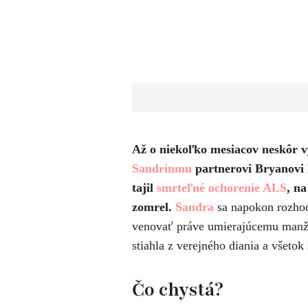
Až o niekoľko mesiacov neskôr vy
Sandrinmu
partnerovi
Bryanovi 
tajil
smrteľné ochorenie ALS
, n
zomrel.
Sandra
sa napokon rozhodl
venovať práve umierajúcemu manž
stiahla z verejného diania a všet
Čo chystá?