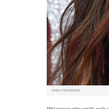
ZDROJ: PROFIMEDIA
Dlhé mesiace nikto netušil, prečo 