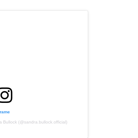
grame
 Bullock (@sandra.bullock.official)