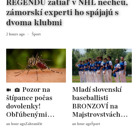
REGENDU zatiaľ v NHL nechcú,
zámorskí experti ho spájajú s
dvoma klubmi
2 hours ago
Šport
Pozor na
Mladí slovenskí
štípance počas
baseballisti
dovolenky!
BRONZOVÍ na
Obľúbenými
Majstrovstvách
destináciami
Európy
an hour ago
Zahraničie
an hour ago
Šport
Slovákov sa šíri