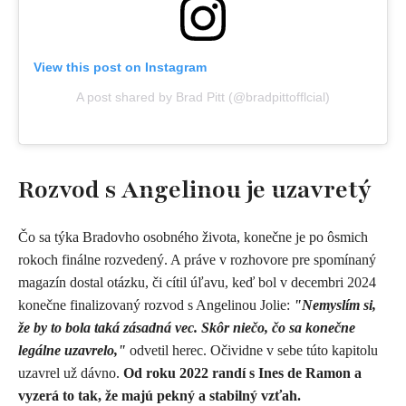
View this post on Instagram
A post shared by Brad Pitt (@bradpittofflcial)
Rozvod s Angelinou je uzavretý
Čo sa týka Bradovho osobného života, konečne je po ôsmich
rokoch finálne rozvedený. A práve v rozhovore pre spomínaný
magazín dostal otázku, či cítil úľavu, keď bol v decembri 2024
konečne finalizovaný rozvod s Angelinou Jolie:
"Nemyslím si,
že by to bola taká zásadná vec. Skôr niečo, čo sa konečne
legálne uzavrelo,"
odvetil herec. Očividne v sebe túto kapitolu
uzavrel už dávno.
Od roku 2022 randí s Ines de Ramon a
vyzerá to tak, že majú pekný a stabilný vzťah.