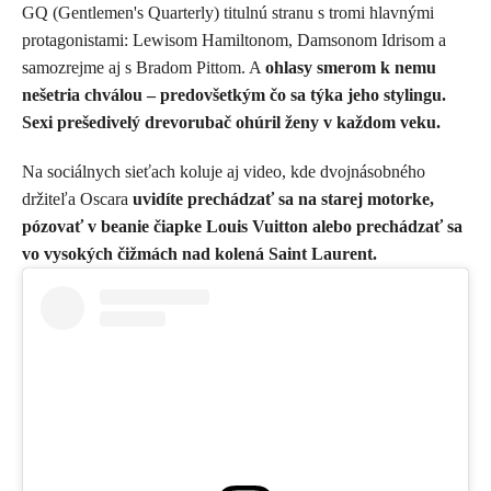
GQ (Gentlemen's Quarterly) titulnú stranu s tromi hlavnými
protagonistami: Lewisom Hamiltonom, Damsonom Idrisom a
samozrejme aj s Bradom Pittom. A
ohlasy smerom k nemu
nešetria chválou – predovšetkým čo sa týka jeho stylingu.
Sexi prešedivelý drevorubač ohúril ženy v každom veku.
Na sociálnych sieťach koluje aj video, kde dvojnásobného
držiteľa Oscara
uvidíte prechádzať sa na starej motorke,
pózovať v beanie čiapke Louis Vuitton alebo prechádzať sa
vo vysokých čižmách nad kolená Saint Laurent.