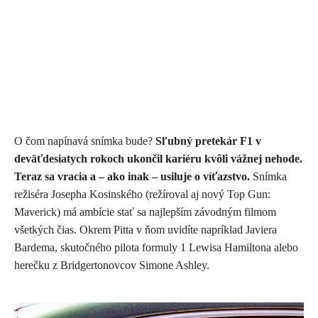
O čom napínavá snímka bude?
Sľubný pretekár F1 v
deväťdesiatych rokoch ukončil kariéru kvôli vážnej nehode.
Teraz sa vracia a – ako inak – usiluje o víťazstvo.
Snímka
režiséra Josepha Kosinského (režíroval aj nový Top Gun:
Maverick) má ambície stať sa najlepším závodným filmom
všetkých čias. Okrem Pitta v ňom uvidíte napríklad Javiera
Bardema, skutočného pilota formuly 1 Lewisa Hamiltona alebo
herečku z Bridgertonovcov Simone Ashley.