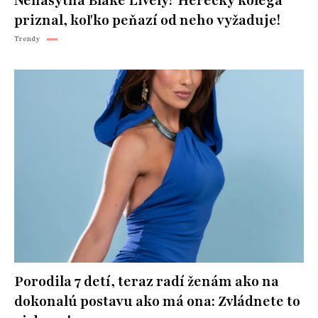
Nenásytná Blake Lively? Herecký kolega
priznal, koľko peňazí od neho vyžaduje!
Trendy
Porodila 7 detí, teraz radí ženám ako na
dokonalú postavu ako má ona: Zvládnete to