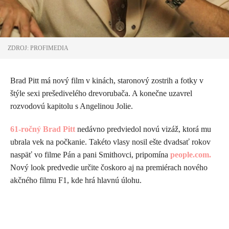
ZDROJ: PROFIMEDIA
Brad Pitt má nový film v kinách, staronový zostrih a fotky v
štýle sexi prešedivelého drevorubača. A konečne uzavrel
rozvodovú kapitolu s Angelinou Jolie.
61-ročný Brad Pitt
nedávno predviedol novú vizáž, ktorá mu
ubrala vek na počkanie. Takéto vlasy nosil ešte dvadsať rokov
naspäť vo filme Pán a pani Smithovci, pripomína
people.com.
Nový look predvedie určite čoskoro aj na premiérach nového
akčného filmu F1, kde hrá hlavnú úlohu.