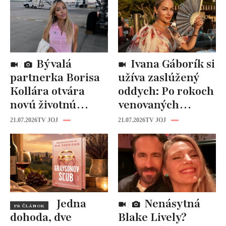
Bývalá
Ivana Gáborík si
partnerka Borisa
užíva zaslúžený
Kollára otvára
oddych: Po rokoch
novú životnú
venovaných
kapitolu: Laura
rodine prišiel čas
21.07.2026
TV JOJ
21.07.2026
TV JOJ
Vizváryová ide
na seba
pomáhať ženám
Jedna
Nenásytná
PR ČLÁNOK
dohoda, dve
Blake Lively?