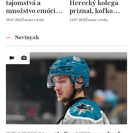
tajomstvá a
Herecký kolega
množstvo emócií.
priznal, koľko
Mia Sheridan a
peňazí od neho
19.07.2026
Ženské vzťahy
14.07.2026
Ženské vzťahy
Graysonov sľub
vyžaduje!
Noviny.sk