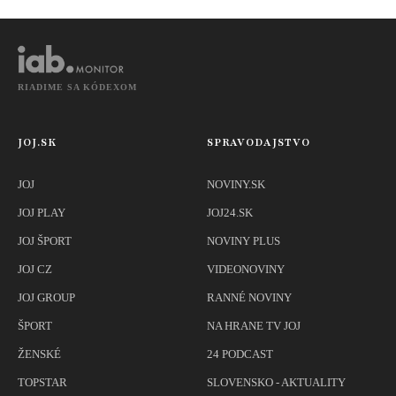
exotický vírus
RIADIME SA KÓDEXOM
JOJ.SK
SPRAVODAJSTVO
JOJ
NOVINY.SK
JOJ PLAY
JOJ24.SK
JOJ ŠPORT
NOVINY PLUS
JOJ CZ
VIDEONOVINY
JOJ GROUP
RANNÉ NOVINY
ŠPORT
NA HRANE TV JOJ
ŽENSKÉ
24 PODCAST
TOPSTAR
SLOVENSKO - AKTUALITY