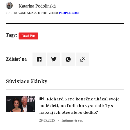
Katarína Podolinská
PUBLIKOVANÉ
3.6.2025 O 7:00
· ZDROJ
PEOPLE.COM
Tagy:
Brad Pitt
Zdielať na
Súvisiace články
Richard Gere konečne ukázal svoje
malé deti, no ľudia ho vysmiali: Ty si
naozaj ich otec alebo dedko?
29.05.2025
Intímne & sex