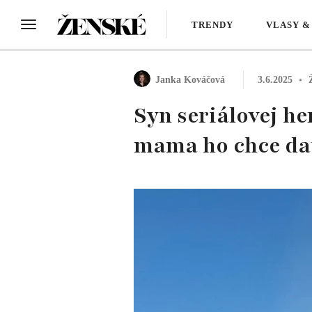
TRENDY
VLASY &
Janka Kováčová
3.6.2025
Syn seriálovej h
mama ho chce dať