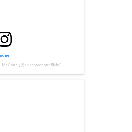
grame
re McCann (@claremccannofficial)