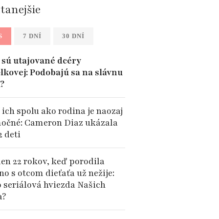
ítanejšie
S
7 DNÍ
30 DNÍ
sú utajované dcéry
lkovej: Podobajú sa na slávnu
?
 ich spolu ako rodina je naozaj
očné: Cameron Diaz ukázala
2 deti
len 22 rokov, keď porodila
no s otcom dieťaťa už nežije:
o seriálová hviezda Našich
a?