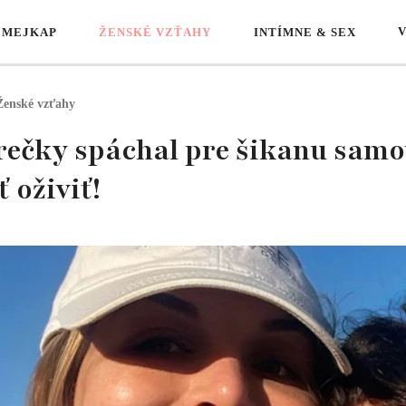
 MEJKAP
ŽENSKÉ VZŤAHY
INTÍMNE & SEX
Ženské vzťahy
erečky spáchal pre šikanu samo
 oživiť!