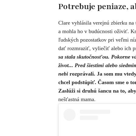
Potrebuje peniaze, a
Clare vyhlásila verejnú zbierku na 
a mohla ho v budúcnosti oživiť. K
ľudských pozostatkov pri veľmi níz
dať rozmraziť, vyliečiť alebo ich p
sa stala skutočnosťou. Pokorne v
život... Pred šiestimi alebo sied
nebi
rozprávali. Ja som mu vtedy 
chcel podstúpiť. Časom sme o tom
Zaslúži si druhú šancu na to, aby 
nešťastná mama.