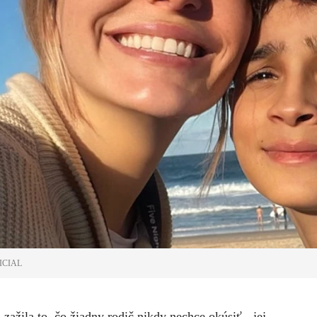
ICIAL
 zažila to, čo žiadny rodič nikdy nechce okúsiť - jej