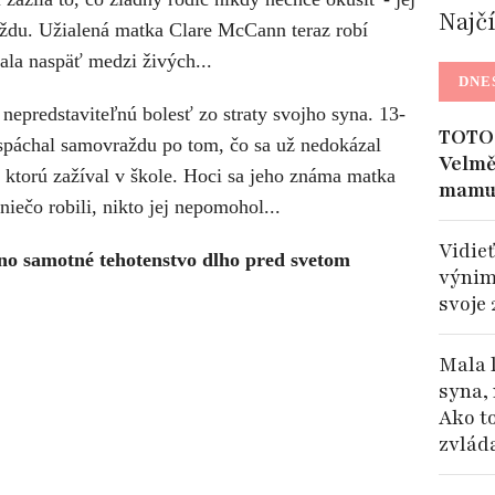
Najč
ždu. Užialená matka Clare McCann teraz robí
tala naspäť medzi živých...
DNE
 nepredstaviteľnú bolesť zo straty svojho syna. 13-
TOTO 
 spáchal samovraždu po tom, čo sa už nedokázal
Velmě
, ktorú zažíval v škole. Hoci sa jeho známa matka
mamu
 niečo robili, nikto jej nepomohol...
Vidieť
 no samotné tehotenstvo dlho pred svetom
výnim
svoje 
Mala 
syna, 
Ako t
zvlád