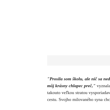
​"Prosila som školu, ale nič sa ne
môj krásny chlapec preč,"
vyznala
takouto veľkou stratou vysporiadav
cestu. Svojho milovaného syna chc