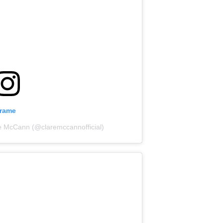
grame
re McCann (@claremccannofficial)