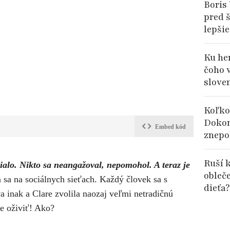
Boris 
pred š
lepšie
Ku her
čoho 
slove
Koľko
Dokon
Embed kód
znepok
Ruší k
dialo. Nikto sa neangažoval, nepomohol. A teraz je
obleč
 sa na sociálnych sieťach. Každý človek sa s
dieťa?
a inak a Clare zvolila naozaj veľmi netradičnú
e oživiť! Ako?