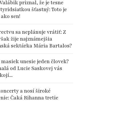
Valábik priznal, že je tesne
tyridsiatkou šťastný: Toto je
 ako sen!
ectvu sa neplánuje vrátiť: Z
však žije najznámejšia
nská sektárka Mária Bartalos?
 masiek unesie jeden človek?
alá od Lucie Saskovej vás
ojí...
oncerty a nosí široké
enie: Čaká Rihanna tretie