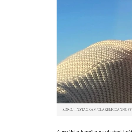
ZDROJ: INSTAGRAM/CLAREMCCANNOFF
Austrálska herečka na vlastnej koži