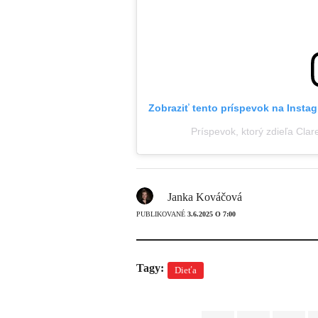
Zobraziť tento príspevok na Insta
Príspevok, ktorý zdieľa Cla
Janka Kováčová
PUBLIKOVANÉ
3.6.2025 O 7:00
Tagy:
Dieťa