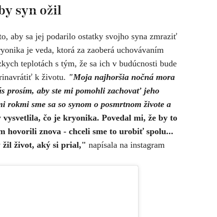
by syn ožil
to, aby sa jej podarilo ostatky svojho syna zmraziť
ryonika je veda, ktorá za zaoberá uchovávaním
kych teplotách s tým, že sa ich v budúcnosti bude
rinavrátiť k životu.
"Moja najhoršia nočná mora
ás prosím, aby ste mi pomohli zachovať jeho
mimi rokmi sme sa so synom o posmrtnom živote a
vysvetlila, čo je kryonika. Povedal mi, že by to
 hovorili znova - chceli sme to urobiť spolu...
žil život, aký si prial,"
napísala na instagram