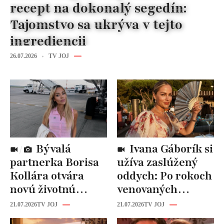
recept na dokonalý segedín:
Tajomstvo sa ukrýva v tejto
ingrediencii
26.07.2026
TV JOJ
Bývalá
Ivana Gáborík si
partnerka Borisa
užíva zaslúžený
Kollára otvára
oddych: Po rokoch
novú životnú
venovaných
kapitolu: Laura
rodine prišiel čas
21.07.2026
TV JOJ
21.07.2026
TV JOJ
Vizváryová ide
na seba