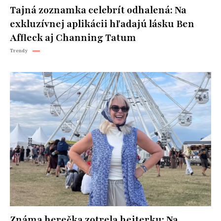
Tajná zoznamka celebrít odhalená: Na
exkluzívnej aplikácii hľadajú lásku Ben
Affleck aj Channing Tatum
Trendy
Známa herečka zotrela hejterku: Na