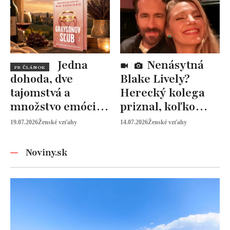
pomáhať ženám
Jedna
Nenásytná
PR ČLÁNOK
dohoda, dve
Blake Lively?
tajomstvá a
Herecký kolega
množstvo emócií.
priznal, koľko
Mia Sheridan a
peňazí od neho
19.07.2026
Ženské vzťahy
14.07.2026
Ženské vzťahy
Graysonov sľub
vyžaduje!
Noviny.sk