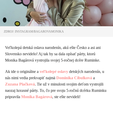
ZDROJ: INSTAGRAM/BAGAROVAMONIKA
Veľkolepá detská oslava narodenín, akú ešte Česko a asi ani
Slovensko nevidelo! Aj tak by sa dala opísať párty, ktorú
Monika Bagárová vystrojila svojej 5-ročnej dcére Ruminke.
Ak ide o originálne a
veľkolepé oslavy
detských narodenín, u
nás nimi vedia prekvapiť najmä
Dominika Cibulková
a
Zuzana Plačková
. Tie už v minulosti svojim deťom vystrojili
naozaj luxusné párty. To, čo pre svoju 5-ročnú dcérku Ruminku
pripravila
Monika Bagárová
, ste ešte nevideli!