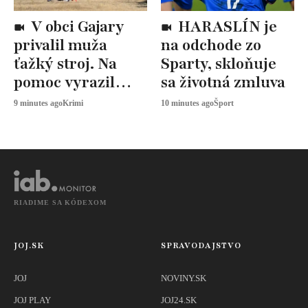
V obci Gajary
HARASLÍN je
privalil muža
na odchode zo
ťažký stroj. Na
Sparty, skloňuje
pomoc vyrazil
sa životná zmluva
záchranárský
9 minutes ago
Krimi
10 minutes ago
Šport
vrtuľník
RIADIME SA KÓDEXOM
JOJ.SK
SPRAVODAJSTVO
JOJ
NOVINY.SK
JOJ PLAY
JOJ24.SK