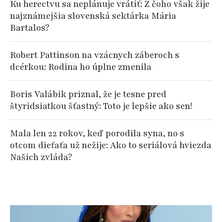
Ku herectvu sa neplánuje vrátiť: Z čoho však žije
najznámejšia slovenská sektárka Mária
Bartalos?
Robert Pattinson na vzácnych záberoch s
dcérkou: Rodina ho úplne zmenila
Boris Valábik priznal, že je tesne pred
štyridsiatkou šťastný: Toto je lepšie ako sen!
Mala len 22 rokov, keď porodila syna, no s
otcom dieťaťa už nežije: Ako to seriálová hviezda
Našich zvláda?