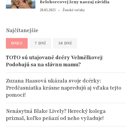
Belohorcovej ženy naozaj závidia
28.05.2025
Ženské vzťahy
Najčítanejšie
DNES
7 DNÍ
30 DNÍ
TOTO sú utajované dcéry Velmělkovej:
Podobajú sa na slávnu mamu?
Zuzana Haasová ukázala svoje dcérky:
Predčasniatka krásne napredujú aj vďaka tejto
pomoci!
Nenásytná Blake Lively? Herecký kolega
priznal, koľko peňazí od neho vyžaduje!