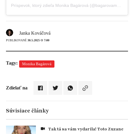
Príspevok, ktorý zdieľa Monika Bagárová (@bagarovamonika)
Janka Kováčová
PUBLIKOVANÉ
30.5.2025 O 7:00
Tagy:
Monika Bagárová
Zdielať na
Súvisiace články
Tak tá sa vám vydarila! Toto Zuzane