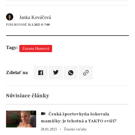
Janka Kováčová
PUBLIKOVANÉ
31.1.2025 O 7:00
Tagy:
Zuzana Haasová
Zdielať na
Súvisiace články
Česká športovkyňa šokovala
mamičky: Je tehotná a TAKTO cvičí?
28.01.2025
Ženské vzťahy