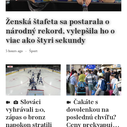
Ženská štafeta sa postarala o
národný rekord, vylepšila ho o
viac ako štyri sekundy
5 hours ago
Šport
Slováci
Čakáte s
vyhrávali 2:0,
dovolenkou na
zápas o bronz
poslednú chvíľu?
napokon stratili
Ceny prekvapujú,