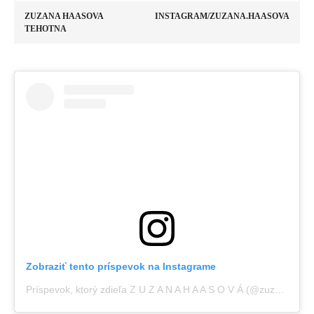
ZUZANA HAASOVA
INSTAGRAM/ZUZANA.HAASOVA
TEHOTNA
Zobraziť tento príspevok na Instagrame
Príspevok, ktorý zdieľa Z U Z A N A H A A S O V Á (@zuzana.haasova)