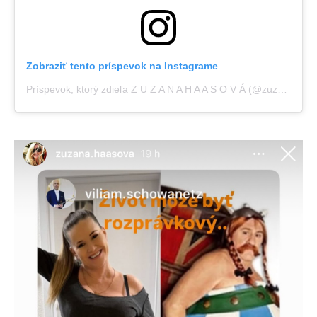
Zobraziť tento príspevok na Instagrame
Príspevok, ktorý zdieľa Z U Z A N A H A A S O V Á (@zuzana.haasova)