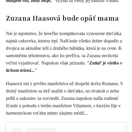
milujem vás, baby moje,"
vyznal sa vtedy jej manžel Viliam.
Zuzana Haasová bude opäť mama
Nie je tajomstvo, že herečke komplikovala vynosenie dieťatka
najmä cukrovka, ktorou trpí. Našťastie všetko dobre dopadlo a
dvojica sa aktuálne teší z druhého bábätka, ktorá je na ceste. K
samotnému tehotenstvu, ako ho prežíva, sa Zuzana nechcela
veľmi vyjadrovať. Napokon však priznala:
"Zatiaľ je všetko v
tichom tešení..."
Haasová má z prvého manželstva už dospelú dcéru Romanu. S
druhý manželom sa tiež snažili o dieťatko, no dvakrát o neho
prišli a nakoniec sa rozviedli. Zuzana napokon našla rodinné
šťastie a pohodu s tretím manželom Viliamom, s ktorým žije v
harmonickom vzťahu mimo záujmu médií...