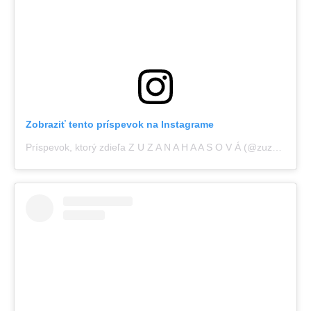
Zobraziť tento príspevok na Instagrame
Príspevok, ktorý zdieľa Z U Z A N A H A A S O V Á (@zuzana.haasova)