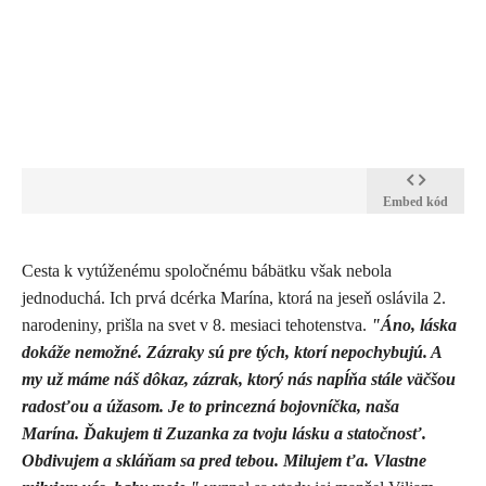
Embed kód
​Cesta k vytúženému spoločnému bábätku však nebola
jednoduchá. Ich prvá dcérka Marína, ktorá na jeseň oslávila 2.
narodeniny, prišla na svet v 8. mesiaci tehotenstva.
"Áno, láska
dokáže nemožné. Zázraky sú pre tých, ktorí nepochybujú. A
my už máme náš dôkaz, zázrak, ktorý nás napĺňa stále väčšou
radosťou a úžasom. Je to princezná bojovníčka, naša
Marína. Ďakujem ti Zuzanka za tvoju lásku a statočnosť.
Obdivujem a skláňam sa pred tebou. Milujem ťa. Vlastne