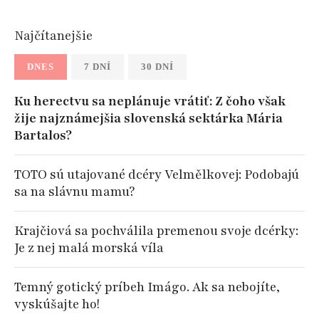
Najčítanejšie
DNES
7 DNÍ
30 DNÍ
Ku herectvu sa neplánuje vrátiť: Z čoho však
žije najznámejšia slovenská sektárka Mária
Bartalos?
TOTO sú utajované dcéry Velmělkovej: Podobajú
sa na slávnu mamu?
Krajčiová sa pochválila premenou svoje dcérky:
Je z nej malá morská víla
Temný gotický príbeh Imágo. Ak sa nebojíte,
vyskúšajte ho!