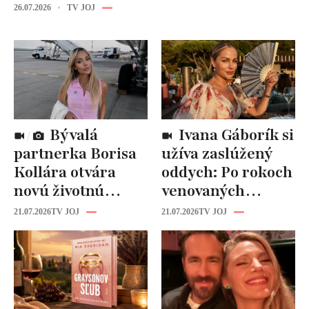
26.07.2026
TV JOJ
Bývalá
Ivana Gáborík si
partnerka Borisa
užíva zaslúžený
Kollára otvára
oddych: Po rokoch
novú životnú
venovaných
kapitolu: Laura
rodine prišiel čas
21.07.2026
TV JOJ
21.07.2026
TV JOJ
Vizváryová ide
na seba
pomáhať ženám