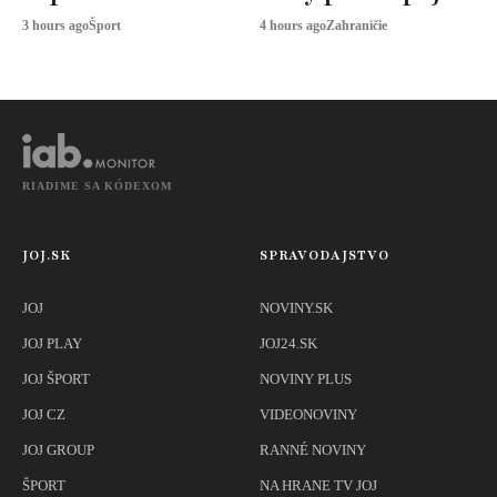
odborníci radia
3 hours ago
Šport
4 hours ago
Zahraničie
toto
RIADIME SA KÓDEXOM
JOJ.SK
SPRAVODAJSTVO
JOJ
NOVINY.SK
JOJ PLAY
JOJ24.SK
JOJ ŠPORT
NOVINY PLUS
JOJ CZ
VIDEONOVINY
JOJ GROUP
RANNÉ NOVINY
ŠPORT
NA HRANE TV JOJ