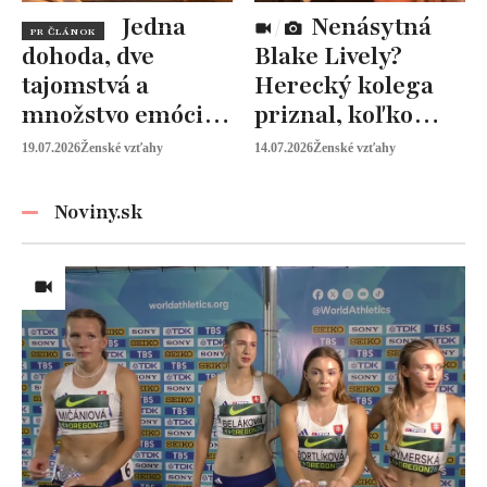
Jedna
Nenásytná
PR ČLÁNOK
dohoda, dve
Blake Lively?
tajomstvá a
Herecký kolega
množstvo emócií.
priznal, koľko
Mia Sheridan a
peňazí od neho
19.07.2026
Ženské vzťahy
14.07.2026
Ženské vzťahy
Graysonov sľub
vyžaduje!
Noviny.sk