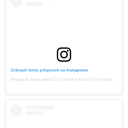
Zobraziť tento príspevok na Instagrame
Príspevok, ktorý zdieľa Z U Z A N A H A A S O V Á (@zuzana.haasova)