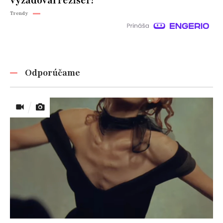
vyžadoval režisér!
Trendy
Odporúčame