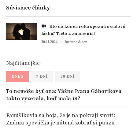
Súvisiace články
Kto do konca roka spozná osudovú
lásku? Tieto 4 znamenia!
30.11.2024
Intímne & sex
Najčítanejšie
DNES
7 DNÍ
30 DNÍ
To nemôže byť ona: Vážne Ivana Gáboríková
takto vyzerala, keď mala 18?
Fanúšikovia sa boja, že je na pokraji smrti:
Známa speváčka je nútená zobrať si pauzu