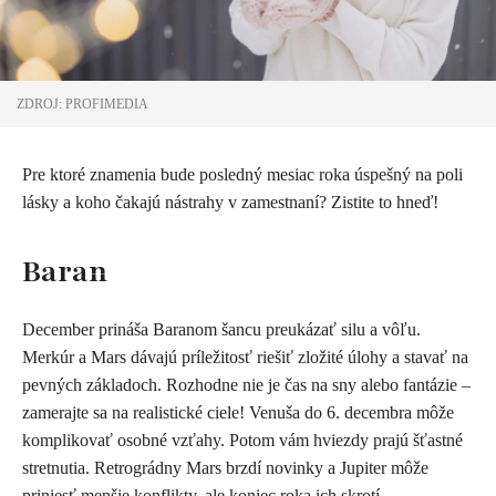
ZDROJ: PROFIMEDIA
Pre ktoré znamenia bude posledný mesiac roka úspešný na poli
lásky a koho čakajú nástrahy v zamestnaní? Zistite to hneď!
Baran
December prináša Baranom šancu preukázať silu a vôľu.
Merkúr a Mars dávajú príležitosť riešiť zložité úlohy a stavať na
pevných základoch. Rozhodne nie je čas na sny alebo fantázie –
zamerajte sa na realistické ciele! Venuša do 6. decembra môže
komplikovať osobné vzťahy. Potom vám hviezdy prajú šťastné
stretnutia. Retrográdny Mars brzdí novinky a Jupiter môže
priniesť menšie konflikty, ale koniec roka ich skrotí.