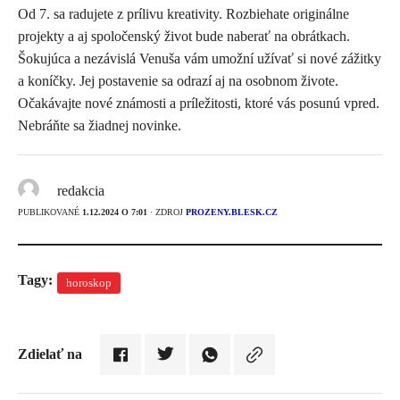
Od 7. sa radujete z prílivu kreativity. Rozbiehate originálne
projekty a aj spoločenský život bude naberať na obrátkach.
Šokujúca a nezávislá Venuša vám umožní užívať si nové zážitky
a koníčky. Jej postavenie sa odrazí aj na osobnom živote.
Očakávajte nové známosti a príležitosti, ktoré vás posunú vpred.
Nebráňte sa žiadnej novinke.
redakcia
PUBLIKOVANÉ
1.12.2024 O 7:01
· ZDROJ
PROZENY.BLESK.CZ
Tagy:
horoskop
Zdielať na