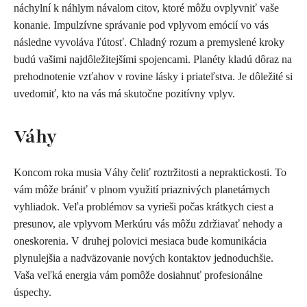
náchylní k náhlym návalom citov, ktoré môžu ovplyvniť vaše
konanie. Impulzívne správanie pod vplyvom emócií vo vás
následne vyvoláva ľútosť. Chladný rozum a premyslené kroky
budú vašimi najdôležitejšími spojencami. Planéty kladú dôraz na
prehodnotenie vzťahov v rovine lásky i priateľstva. Je dôležité si
uvedomiť, kto na vás má skutočne pozitívny vplyv.
Váhy
Koncom roka musia Váhy čeliť roztržitosti a nepraktickosti. To
vám môže brániť v plnom využití priaznivých planetárnych
vyhliadok. Veľa problémov sa vyrieši počas krátkych ciest a
presunov, ale vplyvom Merkúru vás môžu zdržiavať nehody a
oneskorenia. V druhej polovici mesiaca bude komunikácia
plynulejšia a nadväzovanie nových kontaktov jednoduchšie.
Vaša veľká energia vám pomôže dosiahnuť profesionálne
úspechy.