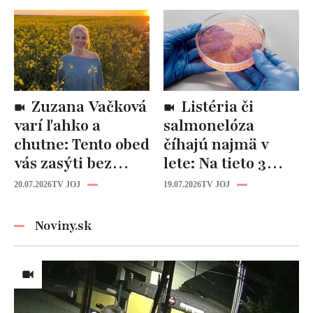
varujú, pozor na
spevniť celé telo
prísne diéty!
Zuzana Vačková
Listéria či
varí ľahko a
salmonelóza
chutne: Tento obed
číhajú najmä v
vás zasýti bez
lete: Na tieto 3
zbytočných kalórií
pravidlá pri jedle
20.07.2026
TV JOJ
19.07.2026
TV JOJ
nikdy
nezabúdajte!
Noviny.sk