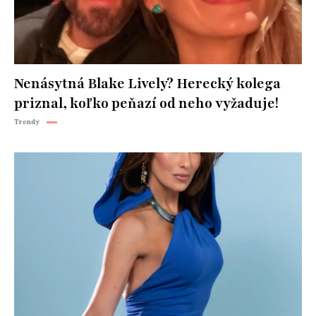
Nenásytná Blake Lively? Herecký kolega
priznal, koľko peňazí od neho vyžaduje!
Trendy