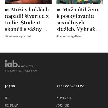
Muži v kuklách
Muž nútil ženu
napadli štvoricu z
k poskytovaniu
Indie. Študent
sexuálnych
skončil s vážnymi
služieb. Vyhrážal
zraneniami
sa jej odobraním
36 minutes ago
Krimi
44 minutes ago
Krimi
detí
RIADIME SA KÓDEXOM
JOJ.SK
SPRAVODAJSTVO
JOJ
NOVINY.SK
JOJ PLAY
JOJ24.SK