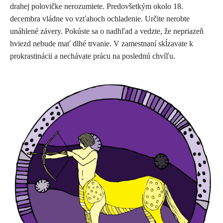
drahej polovičke nerozumiete. Predovšetkým okolo 18.
decembra vládne vo vzťahoch ochladenie. Určite nerobte
unáhlené závery. Pokúste sa o nadhľad a vedzte, že nepriazeň
hviezd nebude mať dlhé trvanie. V zamestnaní skĺzavate k
prokrastinácii a nechávate prácu na poslednú chvíľu.