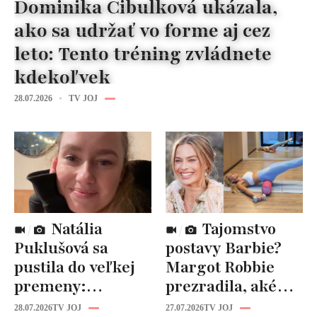
Dominika Cibulková ukázala,
ako sa udržať vo forme aj cez
leto: Tento tréning zvládnete
kdekoľvek
28.07.2026
TV JOJ
Natália
Tajomstvo
Puklušová sa
postavy Barbie?
pustila do veľkej
Margot Robbie
premeny:
prezradila, aké
Odborníci však
cviky jej pomohli
28.07.2026
TV JOJ
27.07.2026
TV JOJ