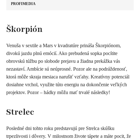
PROFIMEDIA
​Škorpión
Venuša v sextile a Mars v kvadratúre prináša Škorpiónom,
divokú jazdu plnú emócií. Ako prebudená sopka pocítite
obrovskú túžbu po slobode prejavu a žiadna prekážka vás
nezastaví. Ambície sú neúprosné. Pozor ale na podráždenosť,
ktorá môže skraja mesiaca narušiť vzťahy. Kreatívny potenciál
dosiahne vrchol, využite túto energiu na dokončenie veľkých
projektov. Pozor – hádky môžu mať trvalé následky!
Strelec
Posledné dni tohto roku predstavujú pre Strelca skúšku
trpezlivosti i dôvery. V milostnom živote tápete a máte pocit, že