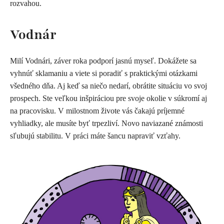
rozvahou.
Vodnár
Milí Vodnári, záver roka podporí jasnú myseľ. Dokážete sa
vyhnúť sklamaniu a viete si poradiť s praktickými otázkami
všedného dňa. Aj keď sa niečo nedarí, obrátite situáciu vo svoj
prospech. Ste veľkou inšpiráciou pre svoje okolie v súkromí aj
na pracovisku. V milostnom živote vás čakajú príjemné
vyhliadky, ale musíte byť trpezliví. Novo naviazané známosti
sľubujú stabilitu. V práci máte šancu napraviť vzťahy.