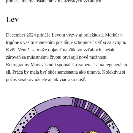
priniesť mierne oslabenie v manželských vzťahoch.
Lev
December 2024 prináša Levom výzvy aj príležitosti. Merkúr v
trigóne s vašim znamením posilňuje schopnosť stáť si za svojim.
Kvôli Venuši sa môže objaviť napätie vo vzťahoch, avšak
zároveň sa milostnému životu otvárajú nové možnosti.
Retrográdny Mars vás núti spomaliť a zamerať sa na regeneráciu
síl. Práca by mala byť skôr samostatná ako tímová. Kolektívu si
počas sviatkov užijete aj tak viac ako dosť.