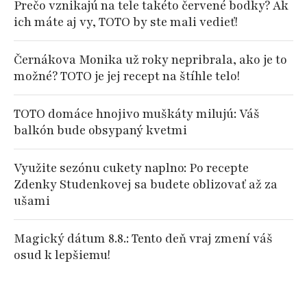
Prečo vznikajú na tele takéto červené bodky? Ak
ich máte aj vy, TOTO by ste mali vedieť!
Černákova Monika už roky nepribrala, ako je to
možné? TOTO je jej recept na štíhle telo!
TOTO domáce hnojivo muškáty milujú: Váš
balkón bude obsypaný kvetmi
Využite sezónu cukety naplno: Po recepte
Zdenky Studenkovej sa budete oblizovať až za
ušami
Magický dátum 8.8.: Tento deň vraj zmení váš
osud k lepšiemu!