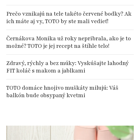
Prečo vznikajú na tele takéto červené bodky? Ak
ich máte aj vy, TOTO by ste mali vedieť!
Černákova Monika už roky nepribrala, ako je to
možné? TOTO je jej recept na štíhle telo!
Zdravý, rýchly a bez múky: Vyskúšajte lahodný
FIT koláč s makom a jablkami
TOTO domáce hnojivo muškáty milujú: Váš
balkón bude obsypaný kvetmi