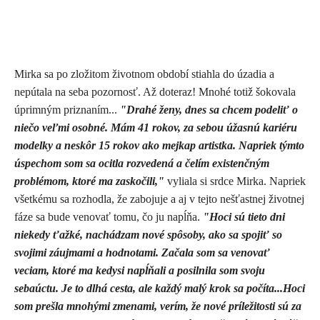
Mirka sa po zložitom životnom období stiahla do úzadia a
nepútala na seba pozornosť. Až doteraz! Mnohé totiž šokovala
úprimným priznaním...
"Drahé ženy, dnes sa chcem podeliť o
niečo veľmi osobné. Mám 41 rokov, za sebou úžasnú kariéru
modelky a neskôr 15 rokov ako mejkap artistka. Napriek týmto
úspechom som sa ocitla rozvedená a čelím existenčným
problémom, ktoré ma zaskočili,"
vyliala si srdce Mirka. Napriek
všetkému sa rozhodla, že zabojuje a aj v tejto nešťastnej životnej
fáze sa bude venovať tomu, čo ju napĺňa.
"Hoci sú tieto dni
niekedy ťažké, nachádzam nové spôsoby, ako sa spojiť so
svojimi záujmami a hodnotami. Začala som sa venovať
veciam, ktoré ma kedysi napĺňali a posilnila som svoju
sebaúctu. Je to dlhá cesta, ale každý malý krok sa počíta...Hoci
som prešla mnohými zmenami, verím, že nové príležitosti sú za