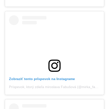
Zobraziť tento príspevok na Instagrame
Príspevok, ktorý zdieľa miroslava Fabušová (@mirka_fabus)