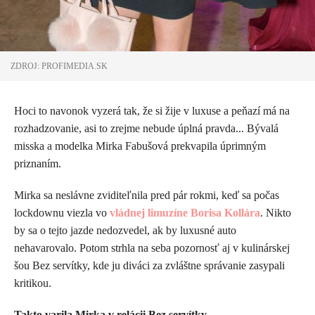
ZDROJ: PROFIMEDIA.SK
Hoci to navonok vyzerá tak, že si žije v luxuse a peňazí má na
rozhadzovanie, asi to zrejme nebude úplná pravda... Bývalá
misska a modelka Mirka Fabušová prekvapila úprimným
priznaním.
Mirka sa neslávne zviditeľnila pred pár rokmi, keď sa počas
lockdownu viezla vo
vládnej limuzíne Borisa Kollára
. Nikto
by sa o tejto jazde nedozvedel, ak by luxusné auto
nehavarovalo. Potom strhla na seba pozornosť aj v kulinárskej
šou Bez servítky, kde ju diváci za zvláštne správanie zasypali
kritikou.
​Takto varila Mirka v relácii Bez servítky...