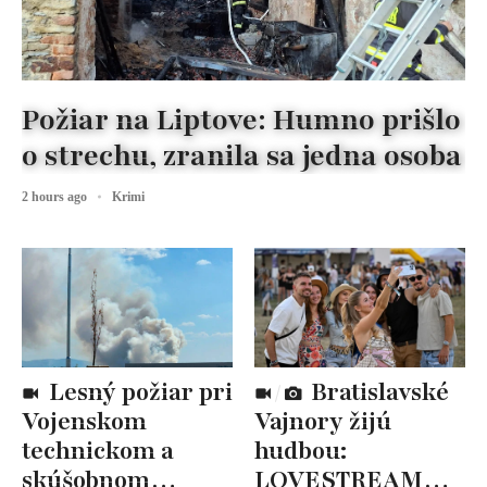
Požiar na Liptove: Humno prišlo
o strechu, zranila sa jedna osoba
2 hours ago
Krimi
Lesný požiar pri
Bratislavské
Vojenskom
Vajnory žijú
technickom a
hudbou:
skúšobnom
LOVESTREAM