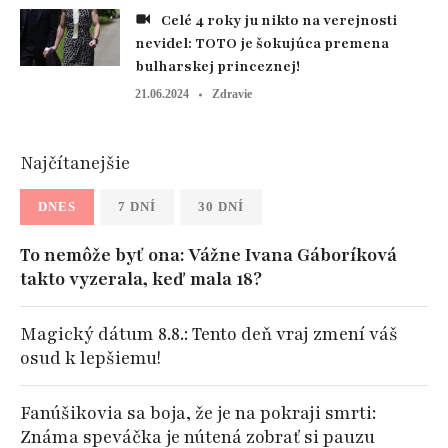
Celé 4 roky ju nikto na verejnosti
nevidel: TOTO je šokujúca premena
bulharskej princeznej!
21.06.2024
Zdravie
Najčítanejšie
DNES
7 DNÍ
30 DNÍ
To nemôže byť ona: Vážne Ivana Gáboríková
takto vyzerala, keď mala 18?
Magický dátum 8.8.: Tento deň vraj zmení váš
osud k lepšiemu!
Fanúšikovia sa boja, že je na pokraji smrti:
Známa speváčka je nútená zobrať si pauzu