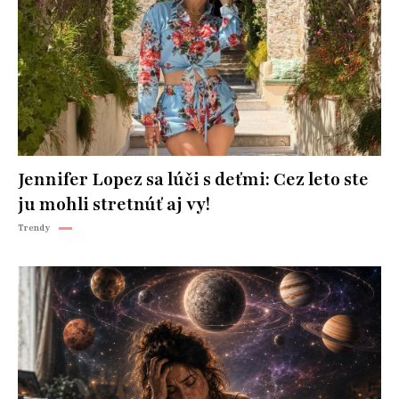
Jennifer Lopez sa lúči s deťmi: Cez leto ste
ju mohli stretnúť aj vy!
Trendy