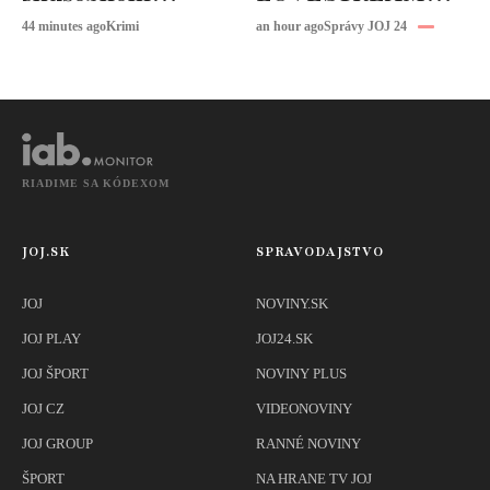
ústave: Zasahujú
čaká vrchol.
44 minutes ago
Krimi
an hour ago
Správy JOJ 24
desiatky hasičov
Vystúpi Robbie
Williams
RIADIME SA KÓDEXOM
JOJ.SK
SPRAVODAJSTVO
JOJ
NOVINY.SK
JOJ PLAY
JOJ24.SK
JOJ ŠPORT
NOVINY PLUS
JOJ CZ
VIDEONOVINY
JOJ GROUP
RANNÉ NOVINY
ŠPORT
NA HRANE TV JOJ