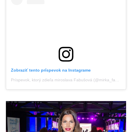
Zobraziť tento príspevok na Instagrame
Príspevok, ktorý zdieľa miroslava Fabušová (@mirka_fabus)