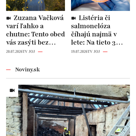
Zuzana Vačková
Listéria či
varí ľahko a
salmonelóza
chutne: Tento obed
číhajú najmä v
vás zasýti bez
lete: Na tieto 3
zbytočných kalórií
pravidlá pri jedle
20.07.2026
TV JOJ
19.07.2026
TV JOJ
nikdy
nezabúdajte!
Noviny.sk