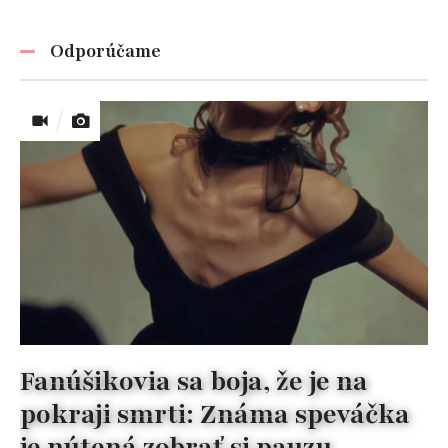
Odporúčame
Fanúšikovia sa boja, že je na
pokraji smrti: Známa speváčka
je nútená zobrať si pauzu