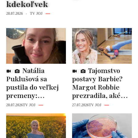
kdekoľvek
28.07.2026
TV JOJ
Natália
Tajomstvo
Puklušová sa
postavy Barbie?
pustila do veľkej
Margot Robbie
premeny:
prezradila, aké
Odborníci však
cviky jej pomohli
28.07.2026
TV JOJ
27.07.2026
TV JOJ
varujú, pozor na
spevniť celé telo
prísne diéty!