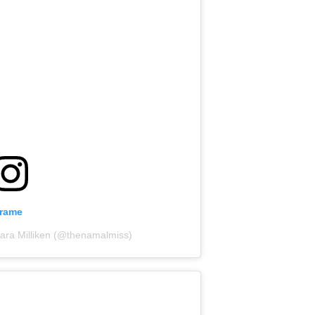
grame
Sara Milliken (@thenamalmiss)