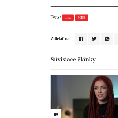
Tagy:
miss
MISS
Zdielať na
Súvisiace články