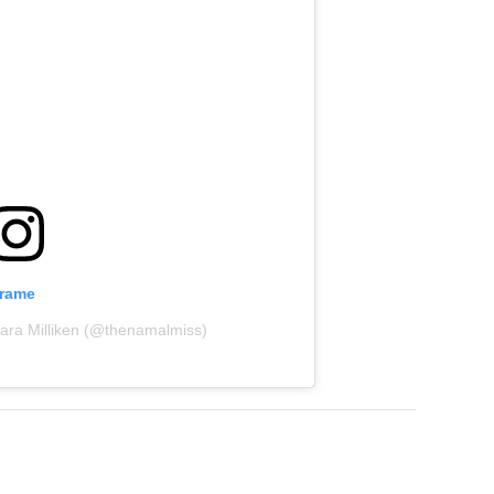
grame
Sara Milliken (@thenamalmiss)