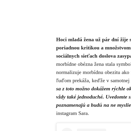
Hoci mladá žena už pár dní žije 
poriadnou kritikou a množstvom
sociálnych sieťach doslova zasypa
morbídne obézna žena stala symbolo
normalizuje morbídnu obezitu ako n
ľuďom prekáža, keďže v samotnej A
sa z toto možno dokážem rýchle okl
vždy také jednoduché. Uvedomte si
poznamenajú a budú na ne myslieť
instagram Sara.