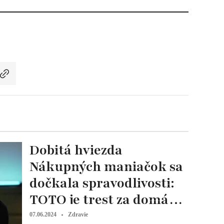
Dobitá hviezda
Nákupných maniačok sa
dočkala spravodlivosti:
TOTO je trest za domáce
násilie
07.06.2024
Zdravie