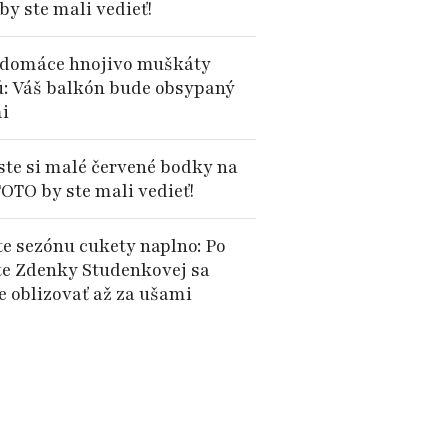
by ste mali vedieť!
domáce hnojivo muškáty
ú: Váš balkón bude obsypaný
i
 ste si malé červené bodky na
TOTO by ste mali vedieť!
te sezónu cukety naplno: Po
te Zdenky Studenkovej sa
e oblizovať až za ušami