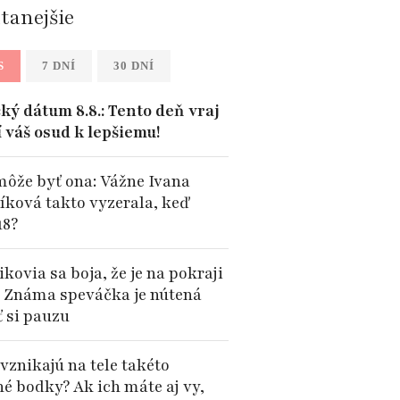
ítanejšie
S
7 DNÍ
30 DNÍ
ký dátum 8.8.: Tento deň vraj
 váš osud k lepšiemu!
môže byť ona: Vážne Ivana
íková takto vyzerala, keď
18?
kovia sa boja, že je na pokraji
: Známa speváčka je nútená
ť si pauzu
vznikajú na tele takéto
né bodky? Ak ich máte aj vy,