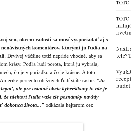
TOTO 
TOTO 
miluj
kvetm
svoj sen, okrem radosti sa musí vysporiadať aj s
 nenávistných komentárov, ktorými ju ľudia na
Našli
tele? 
li.
Drvivej väčšine totiž nepríde vhodné, aby sa
m krásy. Podľa ľudí porota, ktorá ju vybrala,
Využi
iečo, čo je v poriadku a čo je krásne. A toto
recep
merike percento obéznych ľudí stále rastie.
"Ja
budet
epať, ale pre ostatné obete kyberšikany to nie je
, že niektorí ľudia vaše zlé poznámky navždy
 dokonca života..."
odkázala hejterom cez