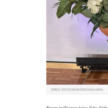
ZDROJ: INSTAGRAM/THENAMALMISS
Novou kráľovnou krásy štátu Alaba