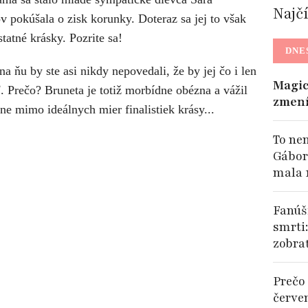
Najč
v pokúšala o zisk korunky. Doteraz sa jej to však
statné krásky. Pozrite sa!
DNE
 ňu by ste asi nikdy nepovedali, že by jej čo i len
Magic
ť. Prečo? Bruneta je totiž morbídne obézna a vážil
zmení
ne mimo ideálnych mier finalistiek krásy...
To ne
Gábor
mala 
Fanúši
smrti
zobra
Prečo 
červe