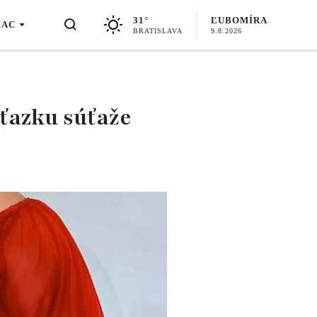
31°
ĽUBOMÍRA
IAC
BRATISLAVA
9.8.2026
íťazku súťaže