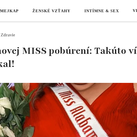
V
 MEJKAP
ŽENSKÉ VZŤAHY
INTÍMNE & SEX
Zdravie
novej MISS pobúrení: Takúto v
kal!