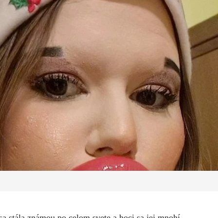
 stála známou po celom svete a hoci sa jej mnohí