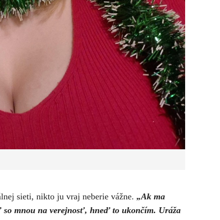
nej sieti, nikto ju vraj neberie vážne.
„Ak ma
jsť so mnou na verejnosť, hneď to ukončím. Uráža