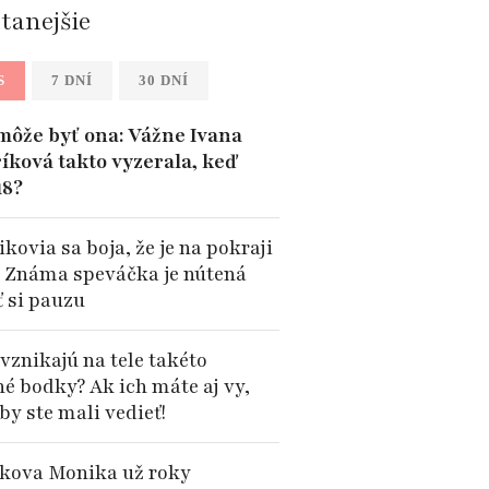
ítanejšie
S
7 DNÍ
30 DNÍ
môže byť ona: Vážne Ivana
íková takto vyzerala, keď
18?
kovia sa boja, že je na pokraji
: Známa speváčka je nútená
ť si pauzu
vznikajú na tele takéto
né bodky? Ak ich máte aj vy,
by ste mali vedieť!
kova Monika už roky