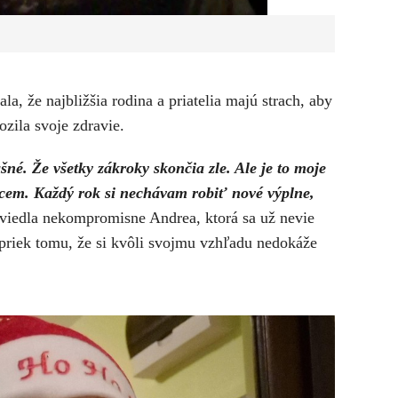
ala, že najbližšia rodina a priatelia majú strach, aby
zila svoje zdravie.
ašné. Že všetky zákroky skončia zle. Ale je to moje
hcem. Každý rok si nechávam robiť nové výplne,
viedla nekompromisne Andrea, ktorá sa už nevie
apriek tomu, že si kvôli svojmu vzhľadu nedokáže