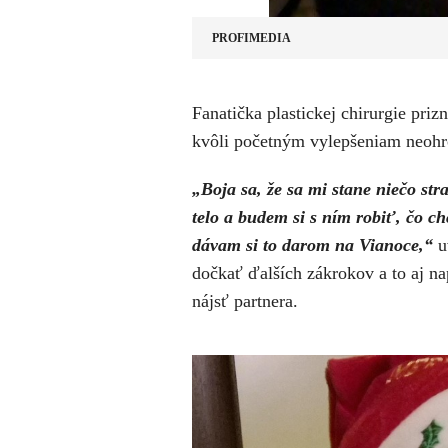
PROFIMEDIA
Fanatička plastickej chirurgie prizn
kvôli početným vylepšeniam neohro
„Boja sa, že sa mi stane niečo str
telo a budem si s ním robiť, čo c
dávam si to darom na Vianoce,“
u
dočkať ďalších zákrokov a to aj n
nájsť partnera.