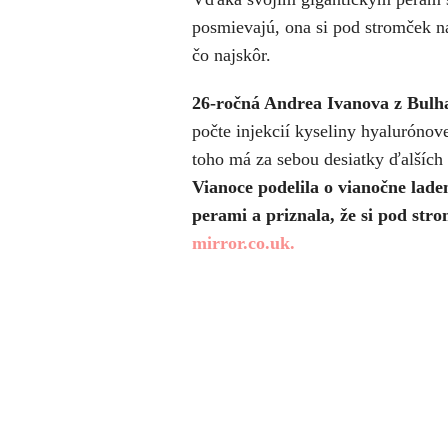
posmievajú, ona si pod stromček na
čo najskôr.
26-ročná Andrea Ivanova z Bulh
počte injekcií kyseliny hyalurónov
toho má za sebou desiatky ďalších
Vianoce podelila o vianočne lad
perami a priznala, že si pod str
mirror.co.uk.