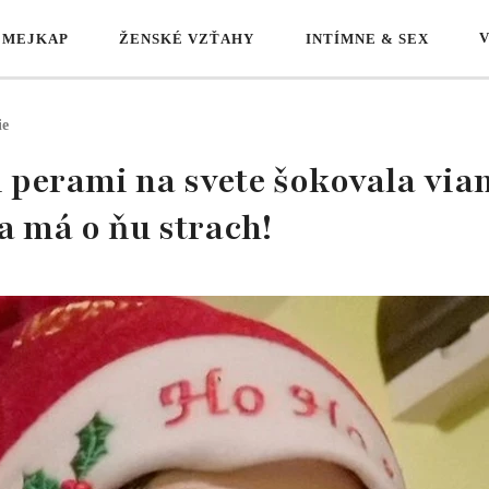
 MEJKAP
ŽENSKÉ VZŤAHY
INTÍMNE & SEX
ie
i perami na svete šokovala vi
 má o ňu strach!