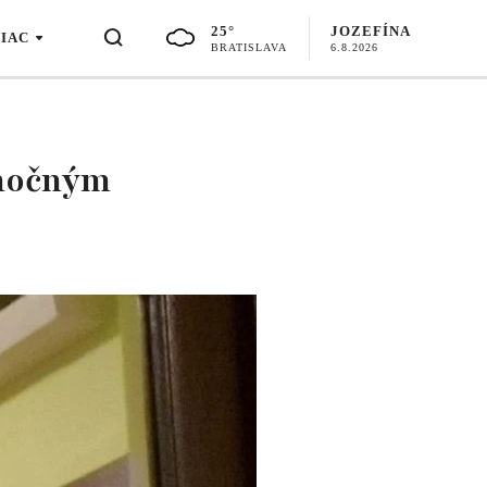
25°
JOZEFÍNA
VIAC
BRATISLAVA
6.8.2026
anočným