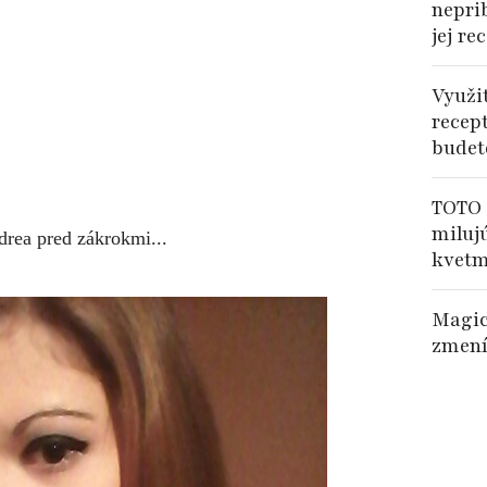
nepri
jej re
Využi
recep
budet
TOTO 
miluj
drea pred zákrokmi...
kvetm
Magic
zmení