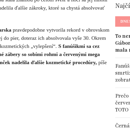
Najč
delila ďalšie zákroky, ktoré sa chystá absolvovať
DNE
arska
pravdepodobne vytvorila rekord v obrovskom
To ne
ej do pier, doteraz ich absolvovala vyše 30. Okrem
Gábor
 kozmetických „vylepšení“.
S fanúšikmi sa cez
mala 
ené zábery so sobími rohmi a červenými mega
omček nadelila ďalšie kozmetické procedúry,
píše
Fanúši
smrti
zobra
Prečo 
červe
TOTO 
Černá