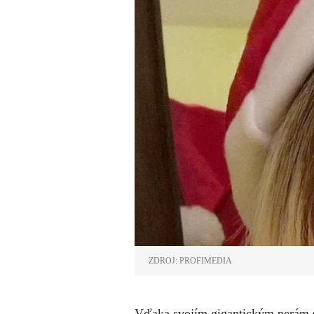
ZDROJ: PROFIMEDIA
Vďaka svojím gigantickým perám sa