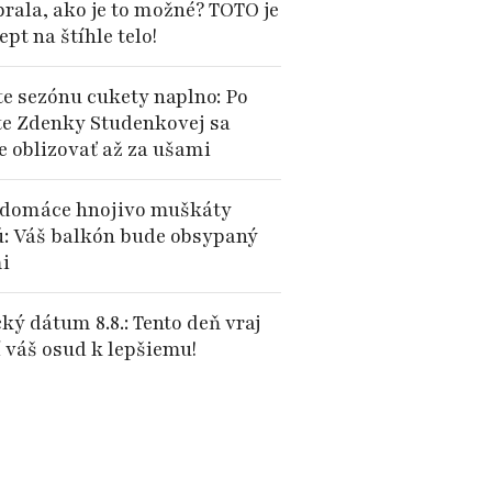
brala, ako je to možné? TOTO je
cept na štíhle telo!
te sezónu cukety naplno: Po
te Zdenky Studenkovej sa
e oblizovať až za ušami
domáce hnojivo muškáty
ú: Váš balkón bude obsypaný
i
ký dátum 8.8.: Tento deň vraj
 váš osud k lepšiemu!