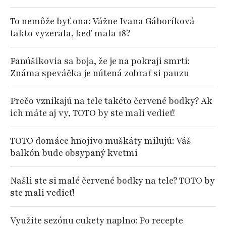
To nemôže byť ona: Vážne Ivana Gáboríková
takto vyzerala, keď mala 18?
Fanúšikovia sa boja, že je na pokraji smrti:
Známa speváčka je nútená zobrať si pauzu
Prečo vznikajú na tele takéto červené bodky? Ak
ich máte aj vy, TOTO by ste mali vedieť!
TOTO domáce hnojivo muškáty milujú: Váš
balkón bude obsypaný kvetmi
Našli ste si malé červené bodky na tele? TOTO by
ste mali vedieť!
Využite sezónu cukety naplno: Po recepte