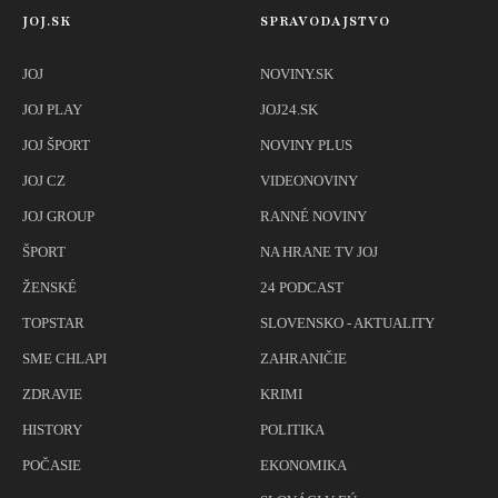
JOJ.SK
SPRAVODAJSTVO
JOJ
NOVINY.SK
JOJ PLAY
JOJ24.SK
JOJ ŠPORT
NOVINY PLUS
JOJ CZ
VIDEONOVINY
JOJ GROUP
RANNÉ NOVINY
ŠPORT
NA HRANE TV JOJ
ŽENSKÉ
24 PODCAST
TOPSTAR
SLOVENSKO - AKTUALITY
SME CHLAPI
ZAHRANIČIE
ZDRAVIE
KRIMI
HISTORY
POLITIKA
POČASIE
EKONOMIKA