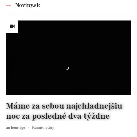
nezabúdajte!
Noviny.sk
Máme za sebou najchladnejšiu
noc za posledné dva týždne
an hour ago
Ranné noviny