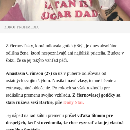
ZDROJ: PROFIMEDIA
Z čiernovlásky, ktorá milovala gotický štýl, je dnes absolútne
odlišná žena, ktorú nespoznávajú ani najbližší priatelia. Budete v
šoku, že sa jej takýto vzhľad páči.
Anastasia Crimson (27)
sa už v puberte odlišovala od
ostatných svojim štýlom. Nosila tmavé vlasy, temné líčenie a
extravagantné oblečenie. Po rokoch sa však rozhodla pre
radikálnu premenu svojho vzhľadu.
Z čiernovlasej gotičky sa
stala ružová sexi Barbie,
píše
Daily Star.
Jej nápad na radikálnu premenu prišiel
vďaka filmom pre
dospelých, keď si uvedomila, že chce vyzerať ako jej vlastná
sexuálna fantázia.