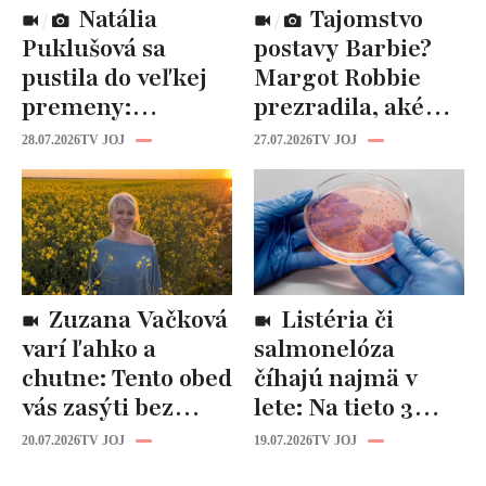
Natália
Tajomstvo
Puklušová sa
postavy Barbie?
pustila do veľkej
Margot Robbie
premeny:
prezradila, aké
Odborníci však
cviky jej pomohli
28.07.2026
TV JOJ
27.07.2026
TV JOJ
varujú, pozor na
spevniť celé telo
prísne diéty!
Zuzana Vačková
Listéria či
varí ľahko a
salmonelóza
chutne: Tento obed
číhajú najmä v
vás zasýti bez
lete: Na tieto 3
zbytočných kalórií
pravidlá pri jedle
20.07.2026
TV JOJ
19.07.2026
TV JOJ
nikdy