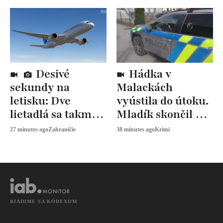
Desivé
Hádka v
sekundy na
Malackách
letisku: Dve
vyústila do útoku.
lietadlá sa takmer
Mladík skončil v
zrazili
nemocnici
27 minutes ago
Zahraničie
38 minutes ago
Krimi
RIADIME SA KÓDEXOM