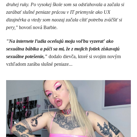
druhej ruky. Po vysokej škole som sa odsťahovala a začala si
zarábať slušné peniaze prácou v IT priemysle ako UX
dizajnérka a vtedy som naozaj začala cítiť potrebu zväčšiť si
pery,"
hovorí nová Barbie.
"Na internete ľudia oceňujú moju voľbu vyzerať ako
sexuálna bábika a páči sa mi, že z mojich fotiek získavajú
sexuálne potešenie,"
dodalo dievča, ktoré si svojim novým
vzhľadom zarába slušné peniaze...