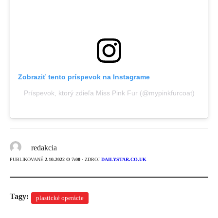
Zobraziť tento príspevok na Instagrame
Príspevok, ktorý zdieľa Miss Pink Fur (@mypinkfurcoat)
redakcia
PUBLIKOVANÉ
2.10.2022 O 7:00
· ZDROJ
DAILYSTAR.CO.UK
Tagy:
plastické operácie