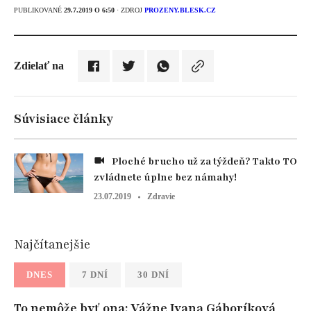
PUBLIKOVANÉ
29.7.2019 O 6:50
· ZDROJ
PROZENY.BLESK.CZ
Zdielať na
Súvisiace články
Ploché brucho už za týždeň? Takto TO
zvládnete úplne bez námahy!
23.07.2019
Zdravie
Najčítanejšie
DNES
7 DNÍ
30 DNÍ
To nemôže byť ona: Vážne Ivana Gáboríková