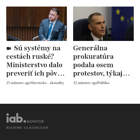
Sú systémy na
Generálna
cestách ruské?
prokuratúra
Ministerstvo dalo
podala osem
preveriť ich pôvod
protestov, týkajú
aj bezpečnosť
sa volebných
25 minutes ago
Slovensko - aktuality
32 minutes ago
Politika
obvodov
RIADIME SA KÓDEXOM