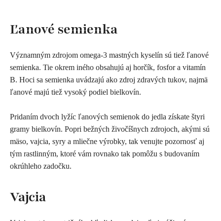
​Ľ
anové semienka
Významným zdrojom omega-3 mastných kyselín sú tiež ľanové
semienka. Tie okrem iného obsahujú aj horčík, fosfor a vitamín
B. Hoci sa semienka uvádzajú ako zdroj zdravých tukov, najmä
ľanové majú tiež vysoký podiel bielkovín.
Pridaním dvoch lyžíc ľanových semienok do jedla získate štyri
gramy bielkovín. Popri bežných živočíšnych zdrojoch, akými sú
mäso, vajcia, syry a mliečne výrobky, tak venujte pozornosť aj
tým rastlinným, ktoré vám rovnako tak pomôžu s budovaním
okrúhleho zadočku.
V
ajcia