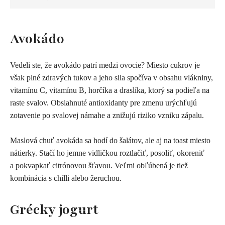
A
vokádo
Vedeli ste, že avokádo patrí medzi ovocie? Miesto cukrov je
však plné zdravých tukov a jeho sila spočíva v obsahu vlákniny,
vitamínu C, vitamínu B, horčíka a draslíka, ktorý sa podieľa na
raste svalov. Obsiahnuté antioxidanty pre zmenu urýchľujú
zotavenie po svalovej námahe a znižujú riziko vzniku zápalu.
Maslová chuť avokáda sa hodí do šalátov, ale aj na toast miesto
nátierky. Stačí ho jemne vidličkou roztlačiť, posoliť, okoreniť
a pokvapkať citrónovou šťavou. Veľmi obľúbená je tiež
kombinácia s chilli alebo žeruchou.
G
récky jogurt