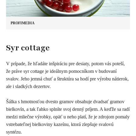
PROFIMEDIA
S
yr cottage
V prípade, že hľadáte inšpiráciu pre desiaty, potom vás poteší,
že práve syr cottage je ideálnym pomocníkom v budovaní
svalov. Jeho jemná chuť a štruktúra sa hodí pre výrobu nátierok,
ale i sladkých dezertov.
Šálka ​​s hmotnosťou dvesto gramov obsahuje dvadsať gramov
bielkovín, a tak ľahko splníte svoj denný príjem. A keďže sa radí
medzi mliečne výrobky, opäť u neho platí, že je zdrojom pomaly
vstrebateľnej bielkoviny kazeínu, ktorá zlepšuje svalovú
syntézu.