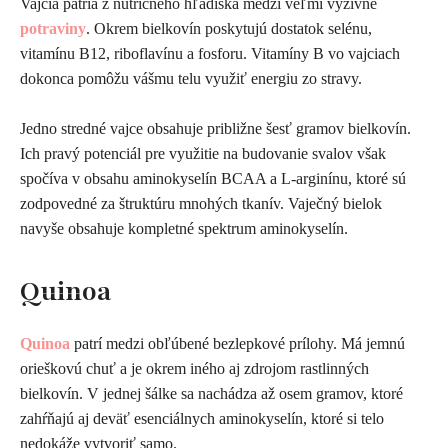
Vajcia patria z nutričného hľadiska medzi veľmi výživné
potraviny
. Okrem bielkovín poskytujú dostatok selénu,
vitamínu B12, riboflavínu a fosforu. Vitamíny B vo vajciach
dokonca pomôžu vášmu telu využiť energiu zo stravy.
Jedno stredné vajce obsahuje približne šesť gramov bielkovín.
Ich pravý potenciál pre využitie na budovanie svalov však
spočíva v obsahu aminokyselín BCAA a L-arginínu, ktoré sú
zodpovedné za štruktúru mnohých tkanív. Vaječný bielok
navyše obsahuje kompletné spektrum aminokyselín.
Q
uinoa
Quinoa
patrí medzi obľúbené bezlepkové prílohy. Má jemnú
orieškovú chuť a je okrem iného aj zdrojom rastlinných
bielkovín. V jednej šálke sa nachádza až osem gramov, ktoré
zahŕňajú aj deväť esenciálnych aminokyselín, ktoré si telo
nedokáže vytvoriť samo.