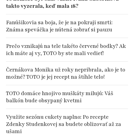
takto vyzerala, keď mala 18?
Fanúšikovia sa boja, že je na pokraji smrti:
Známa speváčka je nútená zobrať si pauzu
Prečo vznikajú na tele takéto červené bodky? Ak
ich máte aj vy, TOTO by ste mali vedieť!
Černákova Monika už roky nepribrala, ako je to
možné? TOTO je jej recept na štíhle telo!
TOTO domáce hnojivo muškáty milujú: Váš
balkón bude obsypaný kvetmi
Využite sezónu cukety naplno: Po recepte
Zdenky Studenkovej sa budete oblizovať až za
ušami