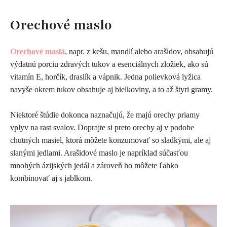
O
rechové maslo
Orechové maslá
, napr. z kešu, mandlí alebo arašidov, obsahujú
výdatnú porciu zdravých tukov a esenciálnych zložiek, ako sú
vitamín E, horčík, draslík a vápnik. Jedna polievková lyžica
navyše okrem tukov obsahuje aj bielkoviny, a to až štyri gramy.
Niektoré štúdie dokonca naznačujú, že majú orechy priamy
vplyv na rast svalov. Doprajte si preto orechy aj v podobe
chutných masiel, ktorá môžete konzumovať so sladkými, ale aj
slanými jedlami. Arašidové maslo je napríklad súčasťou
mnohých ázijských jedál a zároveň ho môžete ľahko
kombinovať aj s jablkom.