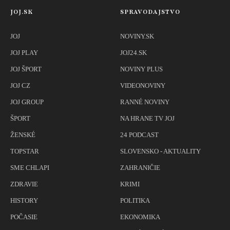
JOJ.SK
SPRAVODAJSTVO
JOJ
NOVINY.SK
JOJ PLAY
JOJ24.SK
JOJ ŠPORT
NOVINY PLUS
JOJ CZ
VIDEONOVINY
JOJ GROUP
RANNÉ NOVINY
ŠPORT
NA HRANE TV JOJ
ŽENSKÉ
24 PODCAST
TOPSTAR
SLOVENSKO - AKTUALITY
SME CHLAPI
ZAHRANIČIE
ZDRAVIE
KRIMI
HISTORY
POLITIKA
POČASIE
EKONOMIKA