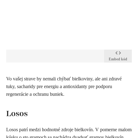
Embed kód
Vo vašej strave by nemali chýbať bielkoviny, ale ani zdravé
tuky, sacharidy pre energiu a antioxidanty pre podporu
regenerácie a ochranu buniek.
L
osos
Losos patrí medzi hodnotné zdroje bielkovín. V pomerne malom
kúsku o sto gramoch sa nachádza dvadsať gramov bielkovín.