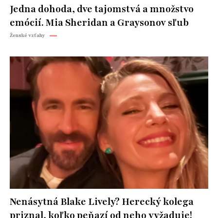
Jedna dohoda, dve tajomstvá a množstvo
emócií. Mia Sheridan a Graysonov sľub
Ženské vzťahy
Nenásytná Blake Lively? Herecký kolega
priznal, koľko peňazí od neho vyžaduje!