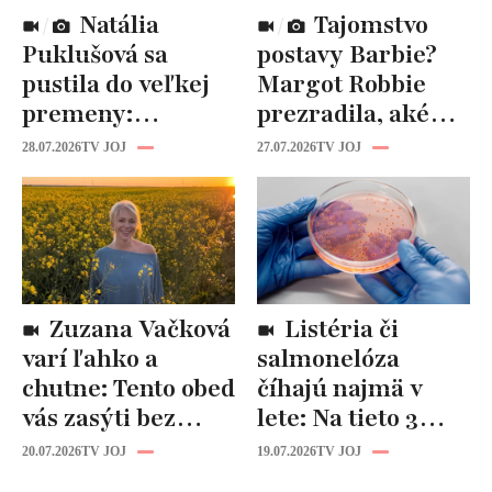
Natália
Tajomstvo
Puklušová sa
postavy Barbie?
pustila do veľkej
Margot Robbie
premeny:
prezradila, aké
Odborníci však
cviky jej pomohli
28.07.2026
TV JOJ
27.07.2026
TV JOJ
varujú, pozor na
spevniť celé telo
prísne diéty!
Zuzana Vačková
Listéria či
varí ľahko a
salmonelóza
chutne: Tento obed
číhajú najmä v
vás zasýti bez
lete: Na tieto 3
zbytočných kalórií
pravidlá pri jedle
20.07.2026
TV JOJ
19.07.2026
TV JOJ
nikdy