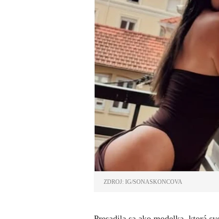
ZDROJ: IG/SONASKONCOVA
Presadila sa ako modelka, ktorá s