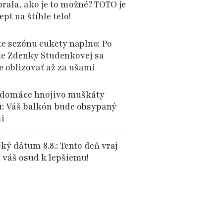
brala, ako je to možné? TOTO je
cept na štíhle telo!
te sezónu cukety naplno: Po
te Zdenky Studenkovej sa
e oblizovať až za ušami
domáce hnojivo muškáty
ú: Váš balkón bude obsypaný
i
ký dátum 8.8.: Tento deň vraj
 váš osud k lepšiemu!