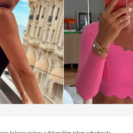
vojou krásnou tvárou a dokonalým telom zabodovala