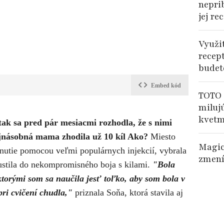
nepri
jej re
Využi
recep
budet
Embed kód
TOTO 
miluj
kvetm
 tak sa pred pár mesiacmi rozhodla, že s nimi
vojnásobná mama zhodila už 10 kíl Ako?
Miesto
Magic
dnutie pomocou veľmi populárnych injekcií, vybrala
zmení
 pustila do nekompromisného boja s kilami.
"Bola
torými som sa naučila jesť toľko, aby som bola v
ri cvičení chudla,"
priznala Soňa, ktorá stavila aj