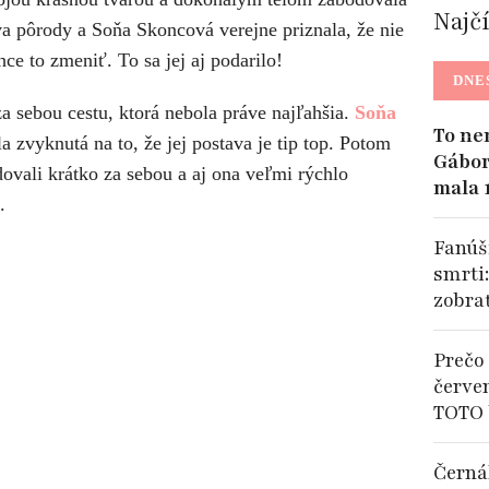
Najč
dva pôrody a Soňa Skoncová verejne priznala, že nie
ce to zmeniť. To sa jej aj podarilo!
DNE
 sebou cestu, ktorá nebola práve najľahšia.
Soňa
To ne
zvyknutá na to, že jej postava je tip top. Potom
Gábor
dovali krátko za sebou a aj ona veľmi rýchlo
mala 
.
Fanúši
smrti
zobra
Prečo 
červe
TOTO 
Černá