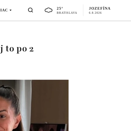
25°
JOZEFÍNA
VIAC
BRATISLAVA
6.8.2026
j to po 2