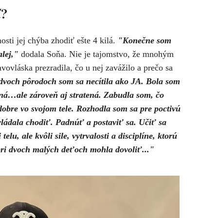
ť?
sti jej chýba zhodiť ešte 4 kilá.
"Konečne som
lej,"
dodala Soňa. Nie je tajomstvo, že mnohým
ovláska prezradila, čo u nej zavážilo a prečo sa
 dvoch pôrodoch som sa necítila ako JA. Bola som
ná…ale zároveň aj stratená. Zabudla som, čo
dobre vo svojom tele. Rozhodla som sa pre poctivú
ládala chodiť. Padnúť a postaviť sa. Učiť sa
elu, ale kvôli sile, vytrvalosti a disciplíne, ktorú
pri dvoch malých deťoch mohla dovoliť..."