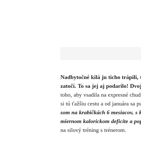
Nadbytočné kilá ju ticho trápili,
zatočí. To sa jej aj podarilo! D
toho, aby vsadila na expresné chu
si tú ťažšiu cestu a od januára sa
som na krabičkách 6 mesiacov, s k
miernom kalorickom deficite a pop
na silový tréning s trénerom.