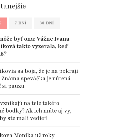
ítanejšie
S
7 DNÍ
30 DNÍ
môže byť ona: Vážne Ivana
íková takto vyzerala, keď
18?
kovia sa boja, že je na pokraji
: Známa speváčka je nútená
ť si pauzu
vznikajú na tele takéto
né bodky? Ak ich máte aj vy,
by ste mali vedieť!
kova Monika už roky