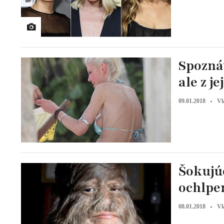
Spoznáv
ale z j
09.01.2018
Vl
Šokujúc
ochlpen
08.01.2018
Vl