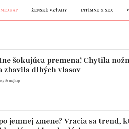
 MEJKAP
ŽENSKÉ VZŤAHY
INTÍMNE & SEX
tne šokujúca premena! Chytila nožn
 zbavila dlhých vlasov
asy & mejkap
po jemnej zmene? Vracia sa trend, k