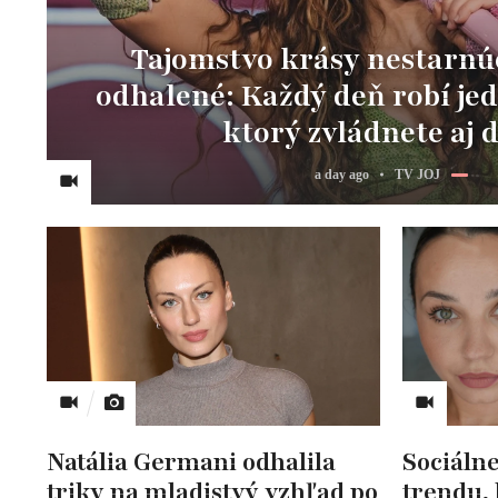
Tajomstvo krásy nestarnú
odhalené: Každý deň robí je
ktorý zvládnete aj
a day ago
TV JOJ
Natália Germani odhalila
Sociálne
triky na mladistvý vzhľad po
trendu, 