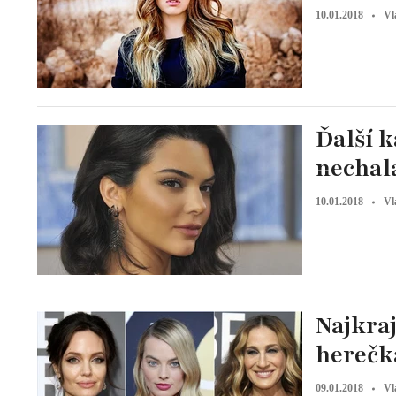
10.01.2018
Vl
Ďalší k
nechala
10.01.2018
Vl
Najkra
herečk
09.01.2018
Vl