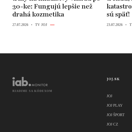
30-ke: Fungujú lepšie než
katastr
drahá kozmetika
sú späť!
27.07.2026
TV JOJ
23.07.2026
T
JOJ.SK
RIADIME SA KÓDEXOM
JOJ
JOJ PLAY
JOJ ŠPORT
JOJ CZ