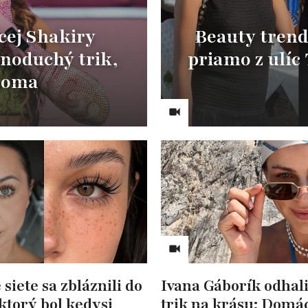
cej Shakiry
Beauty trend
dnoduchý trik,
priamo z ulíc
 doma
 siete sa zbláznili do
Ivana Gáborík odhali
ktorý bol kedysi
trik na krásu: Domá