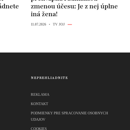
ládnete
zmenou účesu: Je z nej úplne
iná žena!
11.07.2026
TV JOJ
NEPREHLIADNITE
REKLAMA
KONTAKT
PODMIENKY PRE SPRACOVANIE OSOBNYCH
UDAJOV
COOKIES