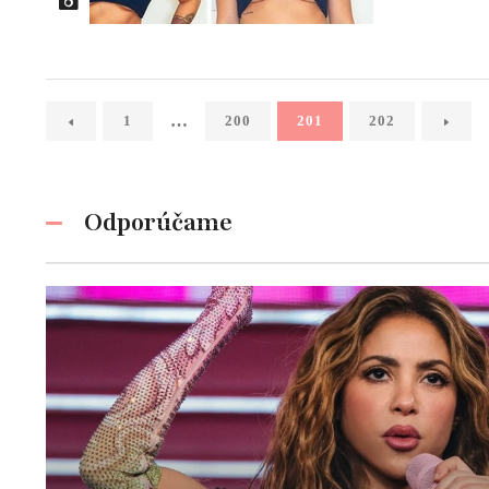
…
1
200
201
202
Odporúčame