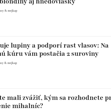
 blondíny aj hnedovlásky
asy & mejkap
uje lupiny a podporí rast vlasov: Na
nú kúru vám postačia 2 suroviny
asy & mejkap
te mali zvážiť, kým sa rozhodnete p
enie mihalníc?