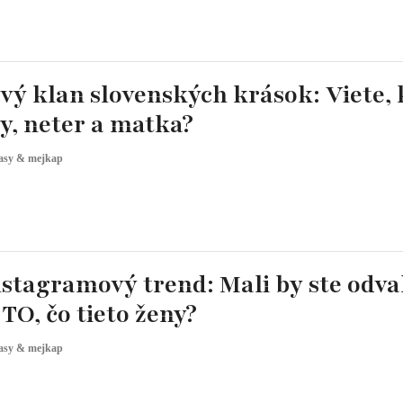
vý klan slovenských krások: Viete, 
y, neter a matka?
asy & mejkap
nstagramový trend: Mali by ste odv
TO, čo tieto ženy?
asy & mejkap