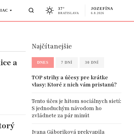
37°
JOZEFÍNA
VIAC
BRATISLAVA
6.8.2026
Najčítanejšie
ice a
DNES
7 DNÍ
30 DNÍ
TOP strihy a účesy pre krátke
vlasy: Ktoré z nich vám pristanú?
Tento účes je hitom sociálnych sietí:
S jednoduchým návodom ho
zvládnete za pár minút
torý
Ivana Gáboriková prekvapila