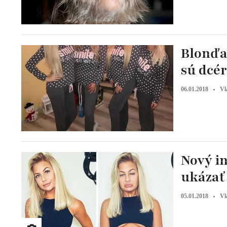
Blonďa
sú dcér
06.01.2018
Vl
Nový i
ukázať 
05.01.2018
Vl