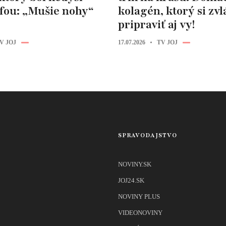
ofou: „Mušie nohy“
kolagén, ktorý si zv
pripraviť aj vy!
V JOJ
17.07.2026
TV JOJ
SPRAVODAJSTVO
NOVINY.SK
JOJ24.SK
NOVINY PLUS
VIDEONOVINY