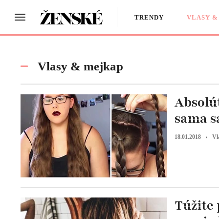
TRENDY
VLASY &
Vlasy & mejkap
Absolú
sama sa
18.01.2018
Vl
Túžite 