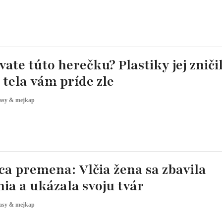
ate túto herečku? Plastiky jej zničil
ej tela vám príde zle
asy & mejkap
a premena: Vlčia žena sa zbavila
ia a ukázala svoju tvár
asy & mejkap