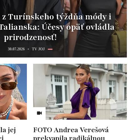
 z Turínskeho týždňa módy i
 Talianska: Účesy opäť ovládla
prirodzenosť!
30.07.2026
TV JOJ
la jej
FOTO Andrea Verešová
ci
prekvapila radikálnou