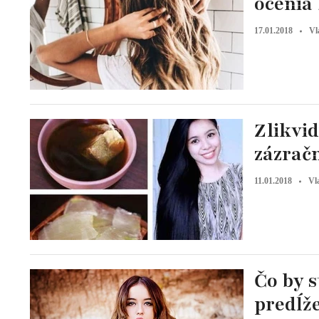
ocenia
17.01.2018
Vl
Zlikvid
zázrač
11.01.2018
Vl
Čo by s
predĺž