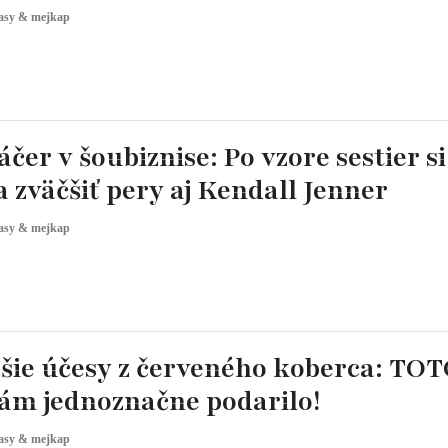
asy & mejkap
áčer v šoubiznise: Po vzore sestier si
 zväčšiť pery aj Kendall Jenner
asy & mejkap
jšie účesy z červeného koberca: TOT
ám jednoznačne podarilo!
asy & mejkap