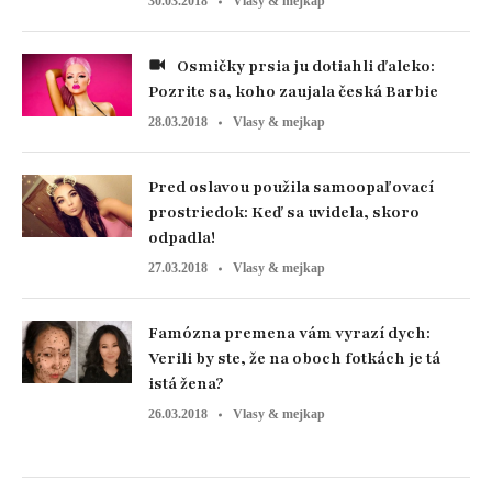
30.03.2018
Vlasy & mejkap
Osmičky prsia ju dotiahli ďaleko:
Pozrite sa, koho zaujala česká Barbie
28.03.2018
Vlasy & mejkap
Pred oslavou použila samoopaľovací
prostriedok: Keď sa uvidela, skoro
odpadla!
27.03.2018
Vlasy & mejkap
Famózna premena vám vyrazí dych:
Verili by ste, že na oboch fotkách je tá
istá žena?
26.03.2018
Vlasy & mejkap