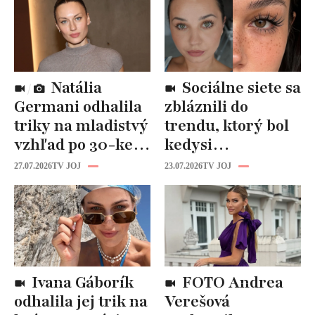
Natália
Sociálne siete sa
Germani odhalila
zbláznili do
triky na mladistvý
trendu, ktorý bol
vzhľad po 30-ke:
kedysi
Fungujú lepšie
katastrofou:
27.07.2026
TV JOJ
23.07.2026
TV JOJ
než drahá
„Mušie nohy“ sú
kozmetika
späť!
Ivana Gáborík
FOTO Andrea
odhalila jej trik na
Verešová