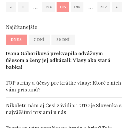
…
…
1
194
195
196
202
Najčítanejšie
DNES
7 DNÍ
30 DNÍ
Ivana Gáboriková prekvapila odvážnym
účesom a ženy jej odkázali: Vlasy ako stará
babka!
TOP strihy a účesy pre krátke vlasy: Ktoré z nich
vám pristanú?
Nikoletu nám aj Česi závidia: TOTO je Slovenka s
najväčšími prsiami u nás