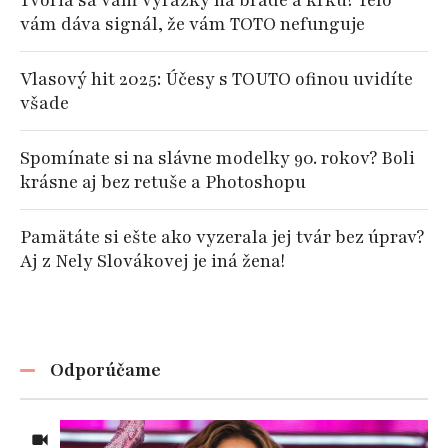
Tvoria sa vám vyrážky na brade a krku? Telo
vám dáva signál, že vám TOTO nefunguje
Vlasový hit 2025: Účesy s TOUTO ofinou uvidíte
všade
Spomínate si na slávne modelky 90. rokov? Boli
krásne aj bez retuše a Photoshopu
Pamätáte si ešte ako vyzerala jej tvár bez úprav?
Aj z Nely Slovákovej je iná žena!
Odporúčame