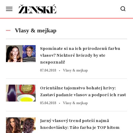
Vlasy & mejkap
Spomínate si na ich prirodzenú farbu
vlasov? Niektoré hviezdy by ste
nespoznali!
07.04.2018
Vlasy & mejkap
Orientálne tajomstvo bohatej hrivy:
Zastaví padanie vlasov a podporí ich rast
05.04.2018
Vlasy & mejkap
Jarný vlasový trend poteší najmä
hnedovlásky: Táto farba je TOP hitom