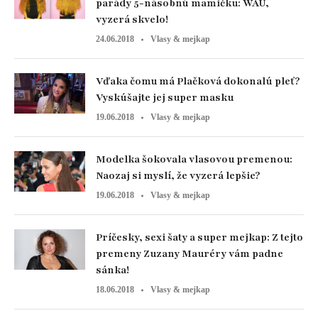
parády 5-násobnú mamičku: WAU,
vyzerá skvelo!
24.06.2018
Vlasy & mejkap
Vďaka čomu má Plačková dokonalú pleť?
Vyskúšajte jej super masku
19.06.2018
Vlasy & mejkap
Modelka šokovala vlasovou premenou:
Naozaj si myslí, že vyzerá lepšie?
19.06.2018
Vlasy & mejkap
Príčesky, sexi šaty a super mejkap: Z tejto
premeny Zuzany Mauréry vám padne
sánka!
18.06.2018
Vlasy & mejkap