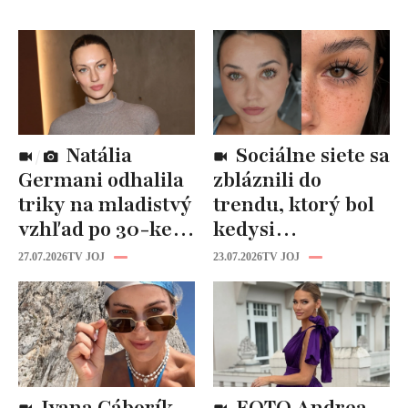
Natália
Sociálne siete sa
Germani odhalila
zbláznili do
triky na mladistvý
trendu, ktorý bol
vzhľad po 30-ke:
kedysi
Fungujú lepšie
katastrofou:
27.07.2026
TV JOJ
23.07.2026
TV JOJ
než drahá
„Mušie nohy“ sú
kozmetika
späť!