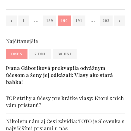
…
…
1
189
190
191
202
Najčítanejšie
DNES
7 DNÍ
30 DNÍ
Ivana Gáboriková prekvapila odvážnym
účesom a ženy jej odkázali: Vlasy ako stará
babka!
TOP strihy a účesy pre krátke vlasy: Ktoré z nich
vám pristanú?
Nikoletu nám aj Česi závidia: TOTO je Slovenka s
najväčšími prsiami u nás