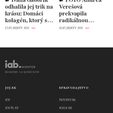
Ivana Gáborík
FOTO Andrea
odhalila jej trik na
Verešová
krásu: Domáci
prekvapila
kolagén, ktorý si
radikálnou
zvládnete
zmenou účesu: Je
17.07.2026
TV JOJ
11.07.2026
TV JOJ
pripraviť aj vy!
z nej úplne iná
žena!
RIADIME SA KÓDEXOM
JOJ.SK
SPRAVODAJSTVO
JOJ
NOVINY.SK
JOJ PLAY
JOJ24.SK