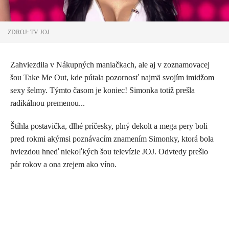
ZDROJ: TV JOJ
Zahviezdila v Nákupných maniačkach, ale aj v zoznamovacej
šou Take Me Out, kde pútala pozornosť najmä svojím imidžom
sexy šelmy. Týmto časom je koniec! Simonka totiž prešla
radikálnou premenou...
Štíhla postavička, dlhé príčesky, plný dekolt a mega pery boli
pred rokmi akýmsi poznávacím znamením Simonky, ktorá bola
hviezdou hneď niekoľkých šou televízie JOJ. Odvtedy prešlo
pár rokov a ona zrejem ako víno.