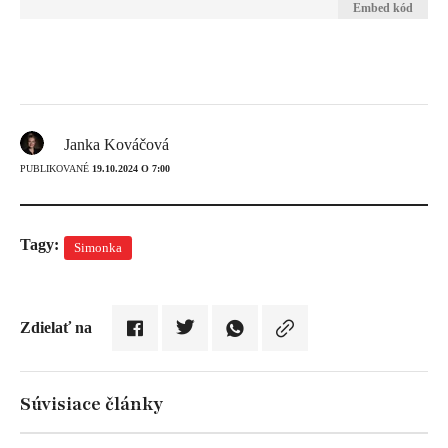
Embed kód
Janka Kováčová
PUBLIKOVANÉ
19.10.2024 O 7:00
Tagy:
Simonka
Zdielať na
Súvisiace články