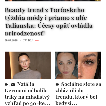
Beauty trend z Turínskeho
týždňa módy i priamo z ulíc
Talianska: Účesy opäť ovládla
prirodzenosť!
30.07.2026
TV JOJ
Natália
Sociálne siete sa
Germani odhalila
zbláznili do
triky na mladistvý
trendu, ktorý bol
vzhľad po 30-ke:
kedysi