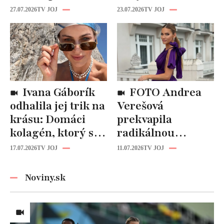
Fungujú lepšie
katastrofou:
27.07.2026
TV JOJ
23.07.2026
TV JOJ
než drahá
„Mušie nohy“ sú
kozmetika
späť!
Ivana Gáborík
FOTO Andrea
odhalila jej trik na
Verešová
krásu: Domáci
prekvapila
kolagén, ktorý si
radikálnou
zvládnete
zmenou účesu: Je
17.07.2026
TV JOJ
11.07.2026
TV JOJ
pripraviť aj vy!
z nej úplne iná
žena!
Noviny.sk