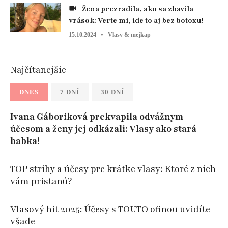
Žena prezradila, ako sa zbavila
vrások: Verte mi, ide to aj bez botoxu!
15.10.2024
Vlasy & mejkap
Najčítanejšie
DNES
7 DNÍ
30 DNÍ
Ivana Gáboriková prekvapila odvážnym
účesom a ženy jej odkázali: Vlasy ako stará
babka!
TOP strihy a účesy pre krátke vlasy: Ktoré z nich
vám pristanú?
Vlasový hit 2025: Účesy s TOUTO ofinou uvidíte
všade