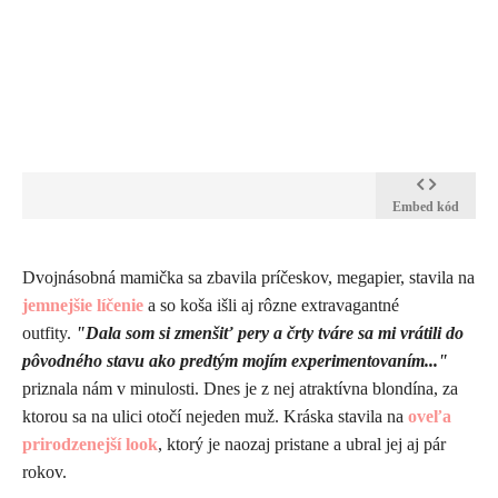
Embed kód
​Dvojnásobná mamička sa zbavila príčeskov, megapier, stavila na
jemnejšie líčenie
a so koša išli aj rôzne extravagantné
outfity.
"Dala som si zmenšiť pery a črty tváre sa mi vrátili do
pôvodného stavu ako predtým mojím experimentovaním..."
priznala nám v minulosti.
Dnes je z nej atraktívna blondína, za
ktorou sa na ulici otočí nejeden muž. Kráska stavila na
oveľa
prirodzenejší look
, ktorý je naozaj pristane a ubral jej aj pár
rokov.