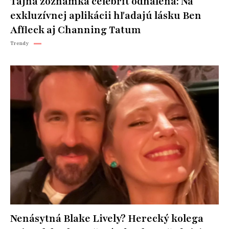
Tajná zoznamka celebrít odhalená: Na
exkluzívnej aplikácii hľadajú lásku Ben
Affleck aj Channing Tatum
Trendy
Nenásytná Blake Lively? Herecký kolega