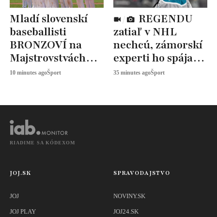
Mladí slovenskí
REGENDU
baseballisti
zatiaľ v NHL
BRONZOVÍ na
nechcú, zámorskí
Majstrovstvách
experti ho spájajú
Európy
s dvoma klubmi
10 minutes ago
Šport
35 minutes ago
Šport
RIADIME SA KÓDEXOM
JOJ.SK
SPRAVODAJSTVO
JOJ
NOVINY.SK
JOJ PLAY
JOJ24.SK