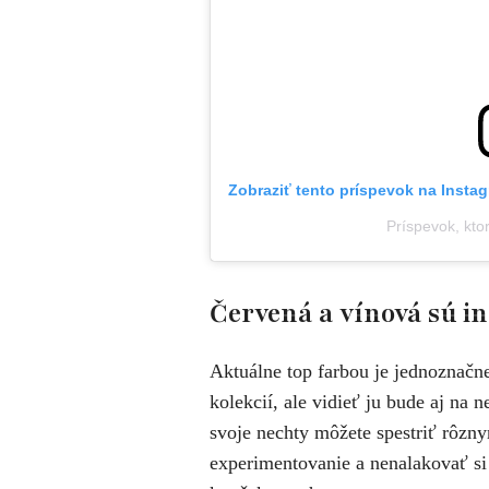
Zobraziť tento príspevok na Insta
Príspevok, kto
Červená a vínová sú in
Aktuálne top farbou je jednoznačn
kolekcií, ale vidieť ju bude aj na n
svoje nechty môžete spestriť rôzn
experimentovanie a nenalakovať si 