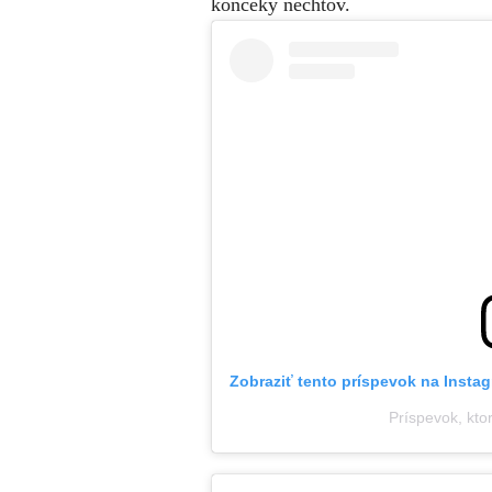
končeky nechtov.
Zobraziť tento príspevok na Insta
Príspevok, kto