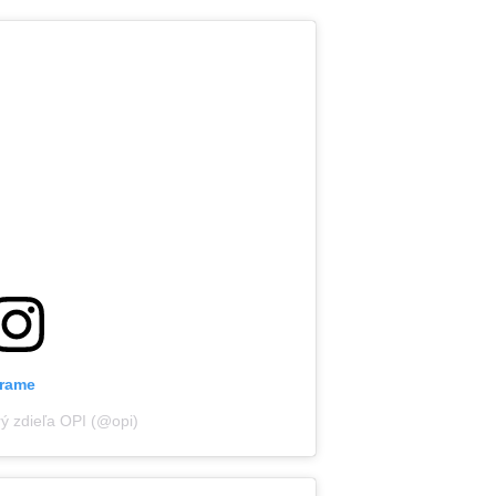
grame
rý zdieľa OPI (@opi)