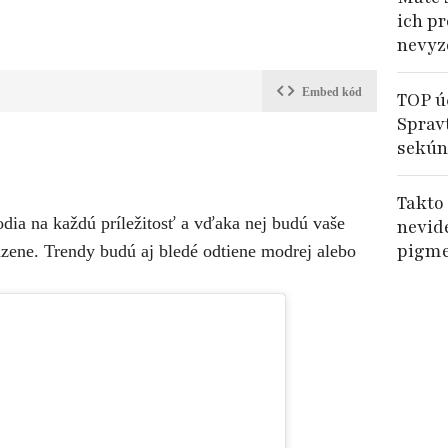
ich pr
nevyz
Embed kód
TOP ú
Sprav
sekún
Takto
dia na každú príležitosť a vďaka nej budú vaše
nevide
pigme
dzene. Trendy budú aj bledé odtiene modrej alebo