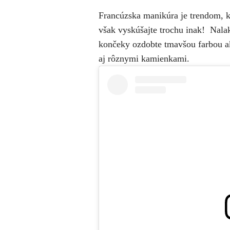
Francúzska manikúra je trendom, kt
však vyskúšajte trochu inak! Nalak
končeky ozdobte tmavšou farbou ak
aj rôznymi kamienkami.