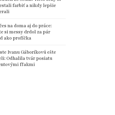
estali farbiť a nikdy lepšie
erali
čes na doma aj do práce:
te si messy drdol za pár
d ako profíčka
 ste Ivanu Gáboríkovú ešte
li: Odhalila tvár posiatu
ntovými fľakmi