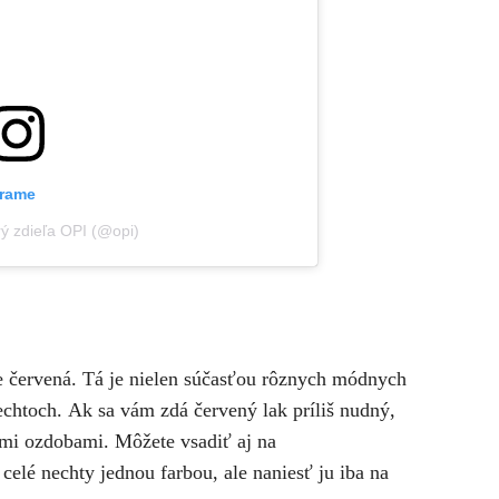
grame
rý zdieľa OPI (@opi)
e červená. Tá je nielen súčasťou rôznych módnych
echtoch.
Ak sa vám zdá červený lak príliš nudný,
ymi ozdobami. Môžete vsadiť aj na
celé nechty jednou farbou, ale naniesť ju iba na