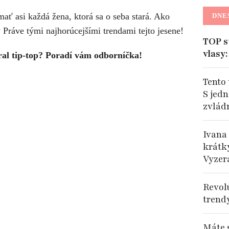
ať asi každá žena, ktorá sa o seba stará. Ako
DNE
 Práve tými najhorúcejšími trendami tejto jesene!
TOP s
vlasy
ral tip-top? Poradí vám odborníčka!
Tento 
S jed
zvlád
Ivana
krátky
Vyzer
Revol
trend
Máte s