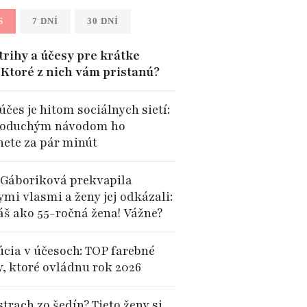
S
7 DNÍ
30 DNÍ
trihy a účesy pre krátke
: Ktoré z nich vám pristanú?
účes je hitom sociálnych sietí:
noduchým návodom ho
nete za pár minút
 Gáboriková prekvapila
mi vlasmi a ženy jej odkázali:
áš ako 55-ročná žena! Vážne?
úcia v účesoch: TOP farebné
y, ktoré ovládnu rok 2026
trach zo šedín? Tieto ženy si