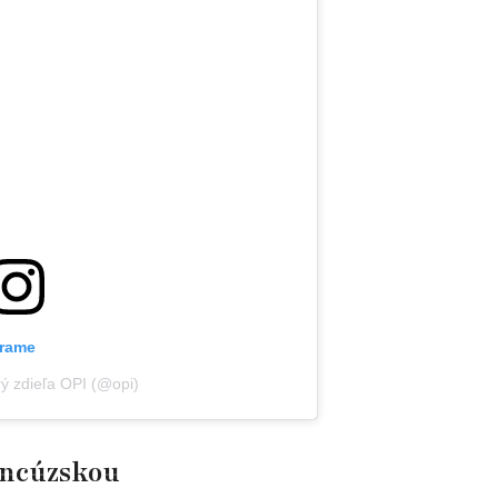
grame
rý zdieľa OPI (@opi)
ancúzskou