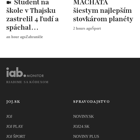
Študent na
MACHATA
škole v Thajsku
šiestym najlepším
zastrelil 4 ľudí a
stovkárom planéty
spáchal
2 hours ago
Šport
samovraždu
an hour ago
Zahraničie
RIADIME SA KÓDEXOM
JOJ.SK
SPRAVODAJSTVO
JOJ
NOVINY.SK
JOJ PLAY
JOJ24.SK
JOJ ŠPORT
NOVINY PLUS