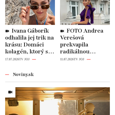
kozmetika
späť!
Ivana Gáborík
FOTO Andrea
odhalila jej trik na
Verešová
krásu: Domáci
prekvapila
kolagén, ktorý si
radikálnou
zvládnete
zmenou účesu: Je
17.07.2026
TV JOJ
11.07.2026
TV JOJ
pripraviť aj vy!
z nej úplne iná
žena!
Noviny.sk