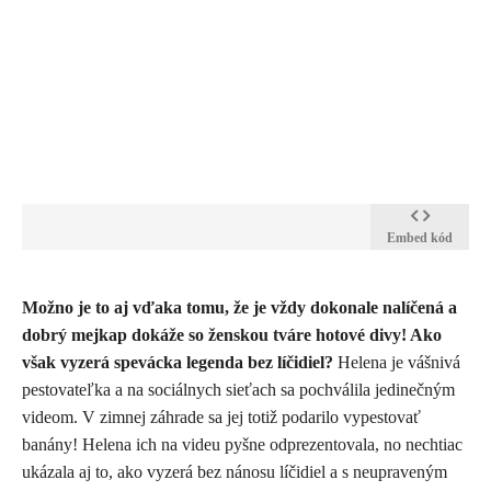
Embed kód
​Možno je to aj vďaka tomu, že je vždy dokonale nalíčená a
dobrý mejkap dokáže so ženskou tváre hotové divy! Ako
však vyzerá spevácka legenda bez líčidiel?
Helena je vášnivá
pestovateľka a na sociálnych sieťach sa pochválila jedinečným
videom. V zimnej záhrade sa jej totiž podarilo vypestovať
banány! Helena ich na videu pyšne odprezentovala, no nechtiac
ukázala aj to, ako vyzerá bez nánosu líčidiel a s neupraveným