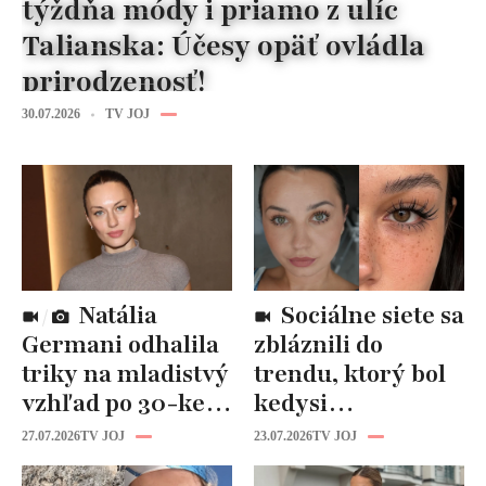
týždňa módy i priamo z ulíc
Talianska: Účesy opäť ovládla
prirodzenosť!
30.07.2026
TV JOJ
Natália
Sociálne siete sa
Germani odhalila
zbláznili do
triky na mladistvý
trendu, ktorý bol
vzhľad po 30-ke:
kedysi
Fungujú lepšie
katastrofou:
27.07.2026
TV JOJ
23.07.2026
TV JOJ
než drahá
„Mušie nohy“ sú