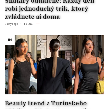
Shakiry odhalené: Každý deň
robí jednoduchý trik, ktorý
zvládnete aj doma
2 days ago
TV JOJ
Beauty trend z Turínskeho