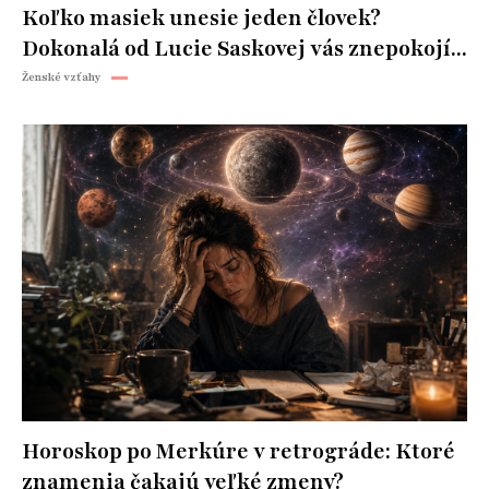
Koľko masiek unesie jeden človek?
Dokonalá od Lucie Saskovej vás znepokojí...
Ženské vzťahy
Horoskop po Merkúre v retrográde: Ktoré
znamenia čakajú veľké zmeny?