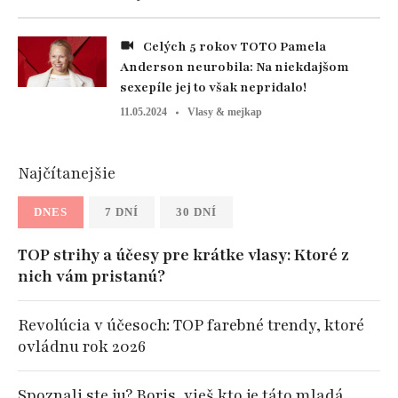
Celých 5 rokov TOTO Pamela
Anderson neurobila: Na niekdajšom
sexepíle jej to však nepridalo!
11.05.2024
Vlasy & mejkap
Najčítanejšie
DNES
7 DNÍ
30 DNÍ
TOP strihy a účesy pre krátke vlasy: Ktoré z
nich vám pristanú?
Revolúcia v účesoch: TOP farebné trendy, ktoré
ovládnu rok 2026
Spoznali ste ju? Boris, vieš kto je táto mladá