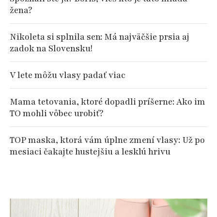
žena?
Nikoleta si splnila sen: Má najväčšie prsia aj
zadok na Slovensku!
V lete môžu vlasy padať viac
Mama tetovania, ktoré dopadli príšerne: Ako im
TO mohli vôbec urobiť?
TOP maska, ktorá vám úplne zmení vlasy: Už po
mesiaci čakajte hustejšiu a lesklú hrivu