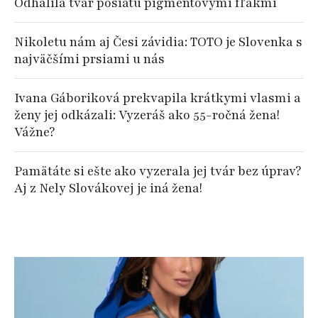
Odhalila tvár posiatu pigmentovými fľakmi
Nikoletu nám aj Česi závidia: TOTO je Slovenka s
najväčšími prsiami u nás
Ivana Gáboriková prekvapila krátkymi vlasmi a
ženy jej odkázali: Vyzeráš ako 55-ročná žena!
Vážne?
Pamätáte si ešte ako vyzerala jej tvár bez úprav?
Aj z Nely Slovákovej je iná žena!