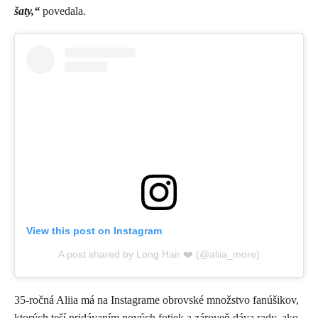
šaty,“
povedala.
View this post on Instagram
A post shared by Long Hair ❤️ (@aliia_more)
35-ročná Aliia má na Instagrame obrovské množstvo fanúšikov,
ktorých teší pridávaním nových fotiek a zároveň dáva rady, ako