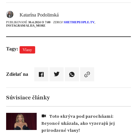
Katarína Podolinská
PUBLIKOVANÉ
30.4.2024 O 7:00
· ZDROJ
SHETHEPEOPLE.TV
,
INSTAGRAM/ALIIA_MORE
Tagy:
Vlasy
Zdielať na
Súvisiace články
Toto skrýva pod parochňami:
Beyoncé ukázala, ako vyzerajú jej
prirodzené vlasy!