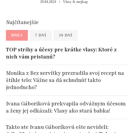
29.04.2024
Vlasy & mejkap
Najčítanejšie
DNES
7 DNÍ
30 DNÍ
TOP strihy a účesy pre krátke vlasy: Ktoré z
nich vám pristanú?
Monika z Bez servítky prezradila svoj recept na
štíhle telo: Vážne sa dá schudnúť takto
jednoducho?
Ivana Gáboriková prekvapila odvážnym účesom
a ženy jej odkázali: Vlasy ako stará babka!
Takto ste Ivanu Gáboríkovú ešte nevideli: