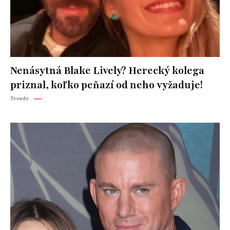
Nenásytná Blake Lively? Herecký kolega
priznal, koľko peňazí od neho vyžaduje!
Trendy