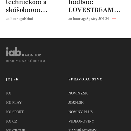
technickom a
hudbou:
skúšobnom
LOVESTREAM
ústave: Zasahujú
čaká vrchol.
an hour ago
Krimi
an hour ago
Správy JOJ 24
desiatky hasičov
Vystúpi Robbie
Williams
RIADIME SA KÓDEXOM
JOJ.SK
SPRAVODAJSTVO
JOJ
NOVINY.SK
JOJ PLAY
JOJ24.SK
JOJ ŠPORT
NOVINY PLUS
JOJ CZ
VIDEONOVINY
JOJ GROUP
RANNÉ NOVINY