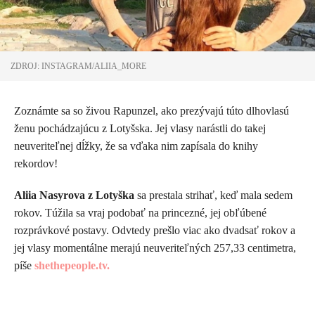
ZDROJ: INSTAGRAM/ALIIA_MORE
Zoznámte sa so živou Rapunzel, ako prezývajú túto dlhovlasú
ženu pochádzajúcu z Lotyšska. Jej vlasy narástli do takej
neuveriteľnej dĺžky, že sa vďaka nim zapísala do knihy
rekordov!
Aliia Nasyrova z Lotyška
sa prestala strihať, keď mala sedem
rokov. Túžila sa vraj podobať na princezné, jej obľúbené
rozprávkové postavy. Odvtedy prešlo viac ako dvadsať rokov a
jej vlasy momentálne merajú neuveriteľných 257,33 centimetra,
píše
shethepeople.tv.