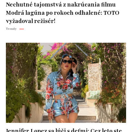
Nechutné tajomstvá z nakrúcania filmu
Modrá lagúna po rokoch odhalené: TOTO
vyžadoval režisér!
Trendy
Jennifer Lopez sa lúči s deťmi: Cez leto ste