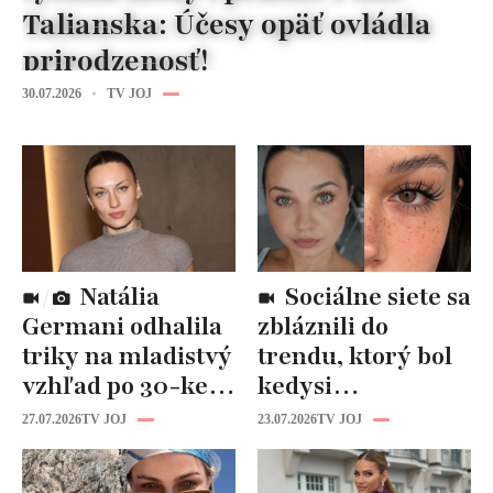
Talianska: Účesy opäť ovládla
prirodzenosť!
30.07.2026
TV JOJ
Natália
Sociálne siete sa
Germani odhalila
zbláznili do
triky na mladistvý
trendu, ktorý bol
vzhľad po 30-ke:
kedysi
Fungujú lepšie
katastrofou:
27.07.2026
TV JOJ
23.07.2026
TV JOJ
než drahá
„Mušie nohy“ sú
kozmetika
späť!