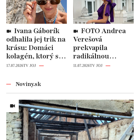
Ivana Gáborík
FOTO Andrea
odhalila jej trik na
Verešová
krásu: Domáci
prekvapila
kolagén, ktorý si
radikálnou
zvládnete
zmenou účesu: Je
17.07.2026
TV JOJ
11.07.2026
TV JOJ
pripraviť aj vy!
z nej úplne iná
žena!
Noviny.sk