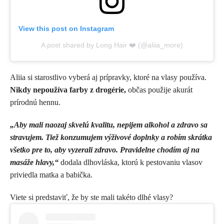
View this post on Instagram
A post shared by Long Hair ❤️ (@aliia_more)
Aliia si starostlivo vyberá aj prípravky, ktoré na vlasy používa.
Nikdy nepoužíva farby z drogérie,
občas použije akurát
prírodnú hennu.
„Aby mali naozaj skvelú kvalitu, nepijem alkohol a zdravo sa
stravujem. Tiež konzumujem výživové doplnky a robím skrátka
všetko pre to, aby vyzerali zdravo. Pravidelne chodím aj na
masáže hlavy,“
dodala dlhovláska, ktorú k pestovaniu vlasov
priviedla matka a babička.
Viete si predstaviť, že by ste mali takéto dlhé vlasy?