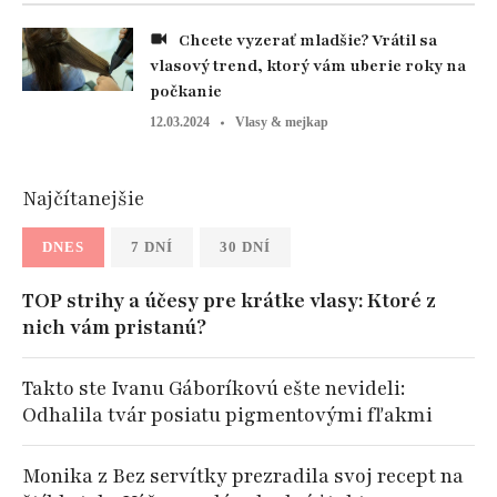
Chcete vyzerať mladšie? Vrátil sa
vlasový trend, ktorý vám uberie roky na
počkanie
12.03.2024
Vlasy & mejkap
Najčítanejšie
DNES
7 DNÍ
30 DNÍ
TOP strihy a účesy pre krátke vlasy: Ktoré z
nich vám pristanú?
Takto ste Ivanu Gáboríkovú ešte nevideli:
Odhalila tvár posiatu pigmentovými fľakmi
Monika z Bez servítky prezradila svoj recept na