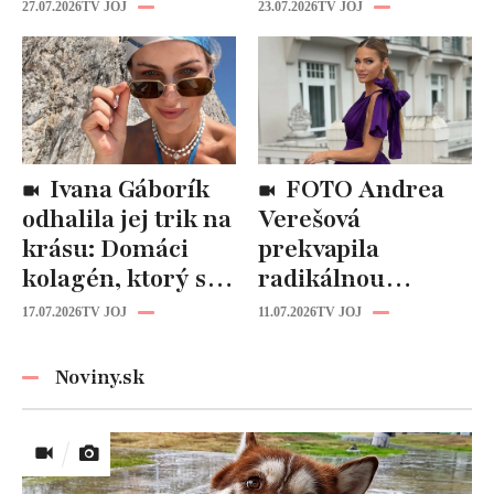
Fungujú lepšie
katastrofou:
27.07.2026
TV JOJ
23.07.2026
TV JOJ
než drahá
„Mušie nohy“ sú
kozmetika
späť!
Ivana Gáborík
FOTO Andrea
odhalila jej trik na
Verešová
krásu: Domáci
prekvapila
kolagén, ktorý si
radikálnou
zvládnete
zmenou účesu: Je
17.07.2026
TV JOJ
11.07.2026
TV JOJ
pripraviť aj vy!
z nej úplne iná
žena!
Noviny.sk