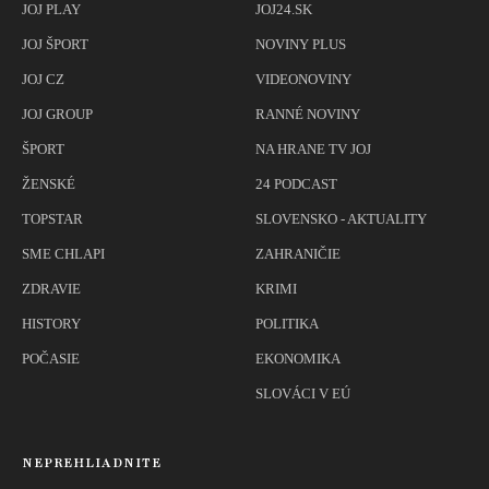
JOJ PLAY
JOJ24.SK
JOJ ŠPORT
NOVINY PLUS
JOJ CZ
VIDEONOVINY
JOJ GROUP
RANNÉ NOVINY
ŠPORT
NA HRANE TV JOJ
ŽENSKÉ
24 PODCAST
TOPSTAR
SLOVENSKO - AKTUALITY
SME CHLAPI
ZAHRANIČIE
ZDRAVIE
KRIMI
HISTORY
POLITIKA
POČASIE
EKONOMIKA
SLOVÁCI V EÚ
NEPREHLIADNITE