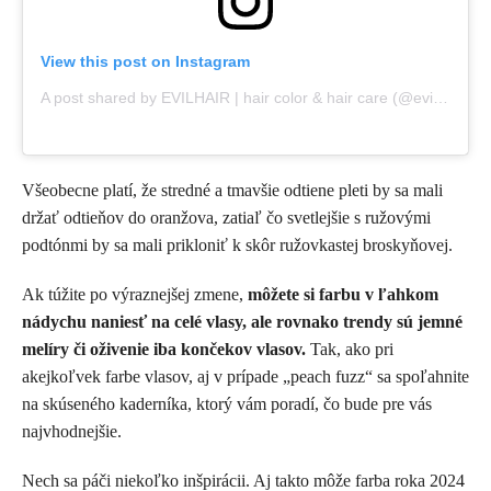
View this post on Instagram
A post shared by EVILHAIR | hair color & hair care (@evilhair__)
Všeobecne platí, že stredné a tmavšie odtiene pleti by sa mali
držať odtieňov do oranžova, zatiaľ čo svetlejšie s ružovými
podtónmi by sa mali prikloniť k skôr ružovkastej broskyňovej.
Ak túžite po výraznejšej zmene,
môžete si farbu v ľahkom
nádychu naniesť na celé vlasy, ale rovnako trendy sú jemné
melíry či oživenie iba končekov vlasov.
Tak, ako pri
akejkoľvek farbe vlasov, aj v prípade „peach fuzz“ sa spoľahnite
na skúseného kaderníka, ktorý vám poradí, čo bude pre vás
najvhodnejšie.
Nech sa páči niekoľko inšpirácii. Aj takto môže farba roka 2024