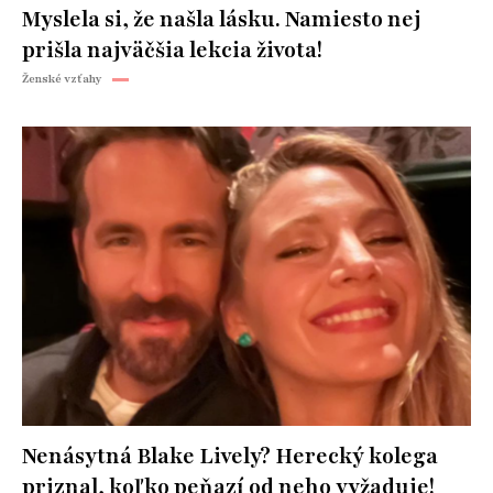
Myslela si, že našla lásku. Namiesto nej
prišla najväčšia lekcia života!
Ženské vzťahy
Nenásytná Blake Lively? Herecký kolega
priznal, koľko peňazí od neho vyžaduje!