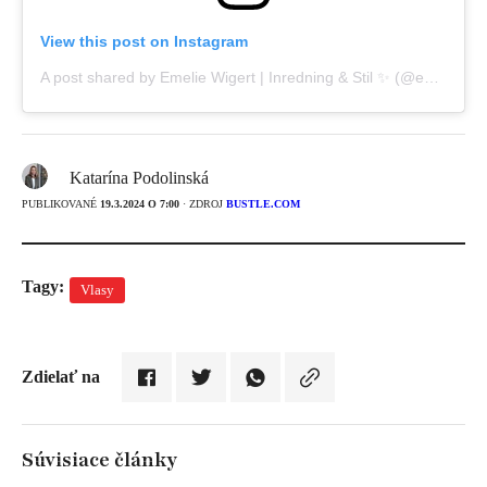
View this post on Instagram
A post shared by Emelie Wigert | Inredning & Stil ✨ (@emeliewigert)
Katarína Podolinská
PUBLIKOVANÉ
19.3.2024 O 7:00
· ZDROJ
BUSTLE.COM
Tagy:
Vlasy
Zdielať na
Súvisiace články