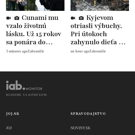
Cunami mu
Kyjevom
vzalo životnú
otriasli výbuchy.
lásku. Už 15 rokov
Pri útokoch
sa ponára do
zahynulo dieťa aj
mora, aby ju
ďalší dvaja ľudia
3 minutes ago
Zahraničie
an hour ago
Zahraničie
priviedol domov
RIADIME SA KÓDEXOM
JOJ.SK
SPRAVODAJSTVO
JOJ
NOVINY.SK