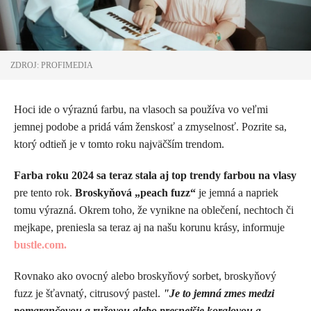
ZDROJ: PROFIMEDIA
Hoci ide o výraznú farbu, na vlasoch sa používa vo veľmi
jemnej podobe a pridá vám ženskosť a zmyselnosť. Pozrite sa,
ktorý odtieň je v tomto roku najväčším trendom.
Farba roku 2024 sa teraz stala aj top trendy farbou na vlasy
pre tento rok.
Broskyňová „peach fuzz“
je jemná a napriek
tomu výrazná. Okrem toho, že vynikne na oblečení, nechtoch či
mejkape, preniesla sa teraz aj na našu korunu krásy, informuje
bustle.com.
Rovnako ako ovocný alebo broskyňový sorbet, broskyňový
fuzz je šťavnatý, citrusový pastel.
"Je to jemná zmes medzi
pomarančovou a ružovou alebo presnejšie koralovou a