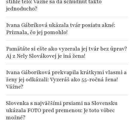
štíhle telo: Vážne sa dá schudnúť takto
jednoducho?
Ivana Gábríková ukázala tvár posiatu akné:
Priznala, čo jej pomohlo!
Pamätáte si ešte ako vyzerala jej tvár bez úprav?
Aj z Nely Slovákovej je iná žena!
Ivana Gáboriková prekvapila krátkymi vlasmi a
ženy jej odkázali: Vyzeráš ako 55-ročná žena!
Vážne?
Slovenka s najväčšími prsiami na Slovensku
ukázala FOTO pred premenou: Je toto vôbec
možné?