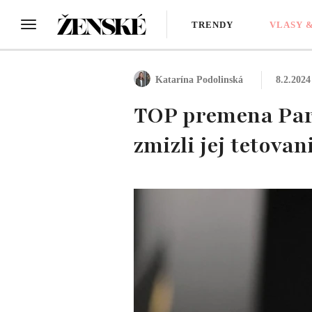
TRENDY
VLASY 
Katarína Podolinská
8.2.2024
TOP premena Pari
zmizli jej tetovan