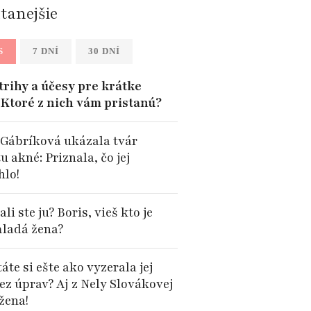
ítanejšie
S
7 DNÍ
30 DNÍ
trihy a účesy pre krátke
: Ktoré z nich vám pristanú?
 Gábríková ukázala tvár
u akné: Priznala, čo jej
lo!
li ste ju? Boris, vieš kto je
mladá žena?
te si ešte ako vyzerala jej
ez úprav? Aj z Nely Slovákovej
 žena!