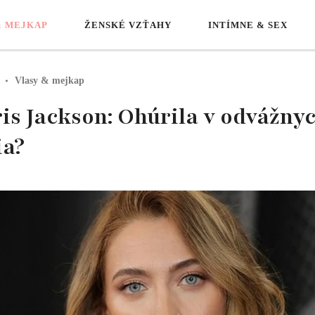
& MEJKAP
ŽENSKÉ VZŤAHY
INTÍMNE & SEX
Vlasy & mejkap
s Jackson: Ohúrila v odvážny
ia?