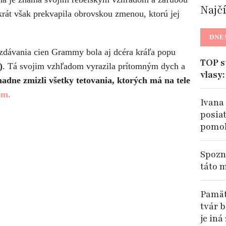
Najč
krát však prekvapila obrovskou zmenou, ktorú jej
DNE
zdávania cien Grammy bola aj dcéra kráľa popu
TOP s
)
. Tá svojim vzhľadom vyrazila prítomným dych a
vlasy
hadne zmizli všetky tetovania, ktorých má na tele
om.
Ivana
posiat
pomoh
Spozna
táto 
Pamätá
tvár b
je iná