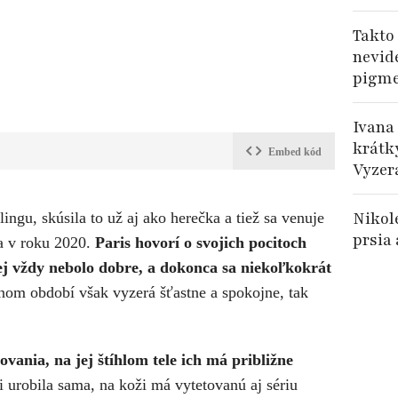
Takto
nevide
pigme
Ivana
krátky
Embed kód
Vyzer
Nikole
ngu, skúsila to už aj ako herečka a tiež sa venuje
prsia
a v roku 2020.
Paris hovorí o svojich pocitoch
 jej vždy nebolo dobre, a dokonca sa niekoľkokrát
om období však vyzerá šťastne a spokojne, tak
ovania, na jej štíhlom tele ich má približne
 urobila sama, na koži má vytetovanú aj sériu