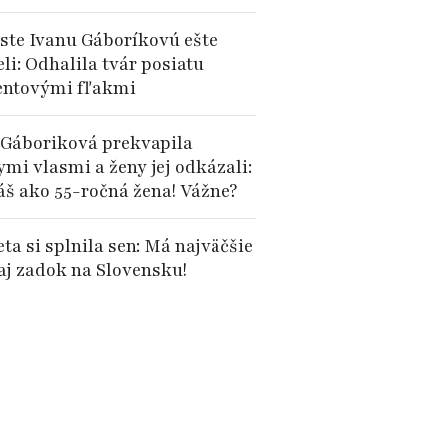
 ste Ivanu Gáboríkovú ešte
li: Odhalila tvár posiatu
ntovými fľakmi
 Gáboriková prekvapila
mi vlasmi a ženy jej odkázali:
áš ako 55-ročná žena! Vážne?
ta si splnila sen: Má najväčšie
 aj zadok na Slovensku!