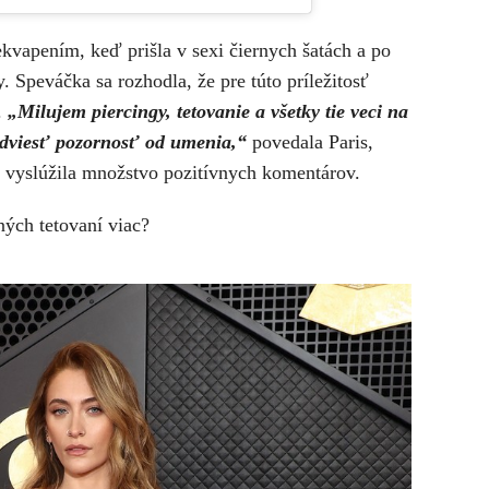
vapením, keď prišla v sexi čiernych šatách a po
. Speváčka sa rozhodla, že pre túto príležitosť
.
„Milujem piercingy, tetovanie a všetky tie veci na
 odviesť pozornosť od umenia,“
povedala Paris,
ok vyslúžila množstvo pozitívnych komentárov.
zných tetovaní viac?