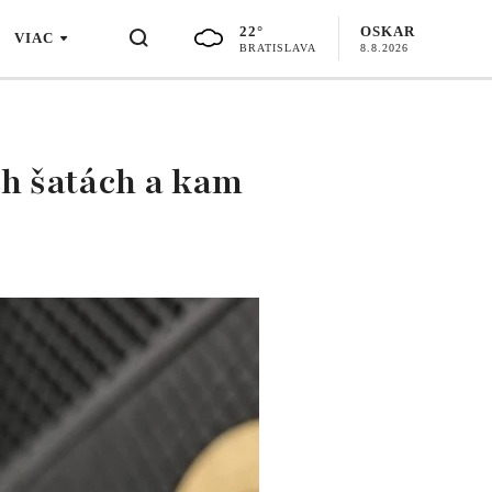
22°
OSKAR
VIAC
BRATISLAVA
8.8.2026
ch šatách a kam