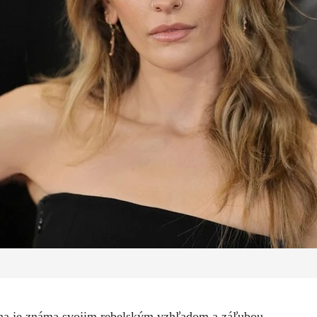
na je známa svojim rebelským vzhľadom a záľubou