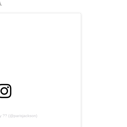
i.
y ?? (@parisjackson)