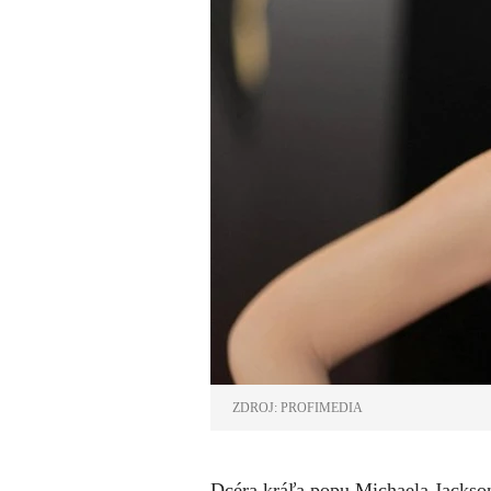
ZDROJ: PROFIMEDIA
Dcéra kráľa popu Michaela Jackso