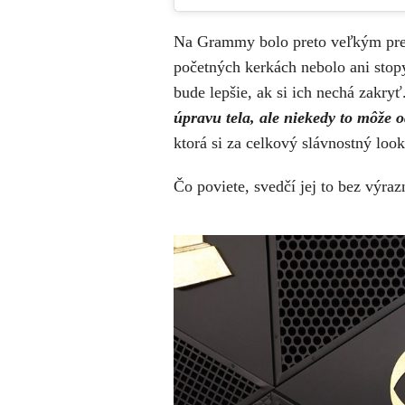
Na Grammy bolo preto veľkým prek
početných kerkách nebolo ani stopy
bude lepšie, ak si ich nechá zakryť
úpravu tela, ale niekedy to môže
ktorá si za celkový slávnostný lo
Čo poviete, svedčí jej to bez výra