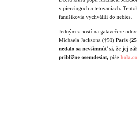
v piercingoch a tetovaniach. Tento
fanúšikovia vychválili do nebies.
Jedným z hostí na galavečere odov
Michaela Jacksona (†50)
Paris (25
nedalo sa nevšimnúť si, že jej zá
približne osemdesiat,
píše
hola.c