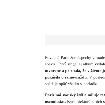
Pôvabná Paris žne úspechy v modeli
spevu. Prvý singel aj album vydal
otvorene a priznala, že v živote
pokúsila o samovraždu.
V posledn
snáď je opäť všetko v poriadku.
Paris má svojský štýl a miluje tet
osemdesiat.
Kým niektoré z nich si