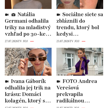
Natália
Sociálne siete sa
Germani odhalila
zbláznili do
triky na mladistvý
trendu, ktorý bol
vzhľad po 30-ke:
kedysi
Fungujú lepšie
katastrofou:
27.07.2026
TV JOJ
23.07.2026
TV JOJ
než drahá
„Mušie nohy“ sú
kozmetika
späť!
Ivana Gáborík
FOTO Andrea
odhalila jej trik na
Verešová
krásu: Domáci
prekvapila
kolagén, ktorý si
radikálnou
zvládnete
zmenou účesu: Je
17.07.2026
TV JOJ
11.07.2026
TV JOJ