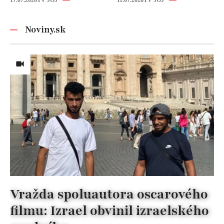
pripraviť aj vy!
z nej úplne iná
žena!
Noviny.sk
Vražda spoluautora oscarového
filmu: Izrael obvinil izraelského