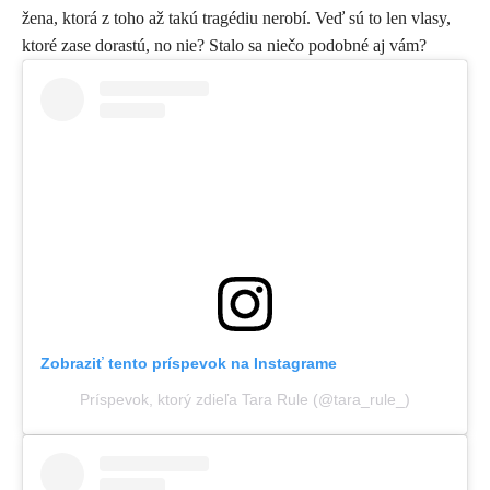
žena, ktorá z toho až takú tragédiu nerobí. Veď sú to len vlasy,
ktoré zase dorastú, no nie? Stalo sa niečo podobné aj vám?
Zobraziť tento príspevok na Instagrame
Príspevok, ktorý zdieľa Tara Rule (@tara_rule_)