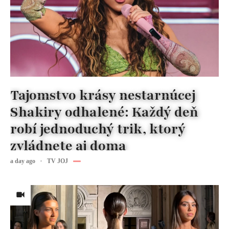
Tajomstvo krásy nestarnúcej
Shakiry odhalené: Každý deň
robí jednoduchý trik, ktorý
zvládnete aj doma
a day ago
TV JOJ