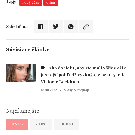
Tagy:
nový účes
ofina
Zdielať na
Súvisiace články
Ako docieliť, aby ste mali väčšie oči a
jasnejší pohľad? Vyskúšajte beauty trik
Victorie Beckham
18.08.2022
Vlasy & mejkap
Najčítanejšie
DNES
7 DNÍ
30 DNÍ