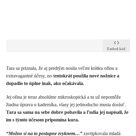
Embed kód
Tara sa priznala, že aj predtým nosila veľmi krátku ofinu a
extravagantné účesy, no t
entokrát použila nové nožnice a
dopadlo to úplne inak, ako očakávala.
Jej ofina je teraz absolútne mikroskopická a tu už nepomôže
žiadna úprava u kaderníka, vlasy jej jednoducho musia dorásť.
Tara sa sama na sebe dobre pobavila a ľudia jej napísali, že
im s týmto účesom pripomína kura.
“Možno si na to postupne zvyknem…”
zavtipkovala mladá