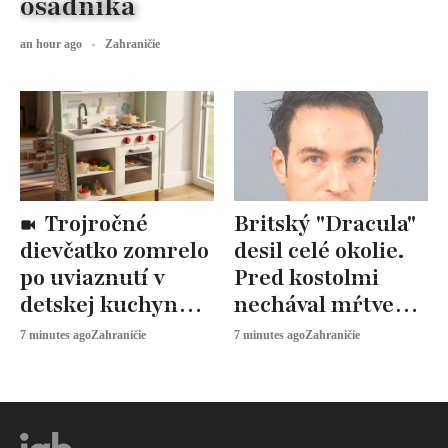
osadníka
an hour ago
Zahraničie
Trojročné
Britský "Dracula"
dievčatko zomrelo
desil celé okolie.
po uviaznutí v
Pred kostolmi
detskej kuchynke.
nechával mŕtve
Vyšetrovanie
zvieratá
7 minutes ago
Zahraničie
7 minutes ago
Zahraničie
pokračuje