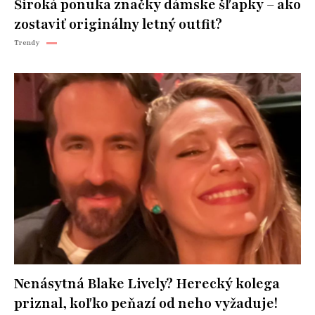
Široká ponuka značky dámske šľapky – ako
zostaviť originálny letný outfit?
Trendy
Nenásytná Blake Lively? Herecký kolega
priznal, koľko peňazí od neho vyžaduje!