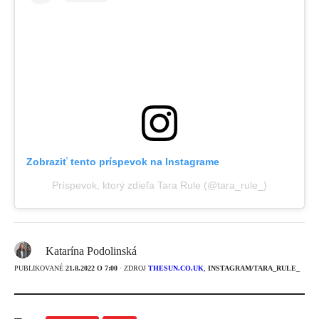
Zobraziť tento príspevok na Instagrame
Príspevok, ktorý zdieľa Tara Rule (@tara_rule_)
Katarína Podolinská
PUBLIKOVANÉ
21.8.2022 O 7:00
· ZDROJ
THESUN.CO.UK
,
INSTAGRAM/TARA_RULE_