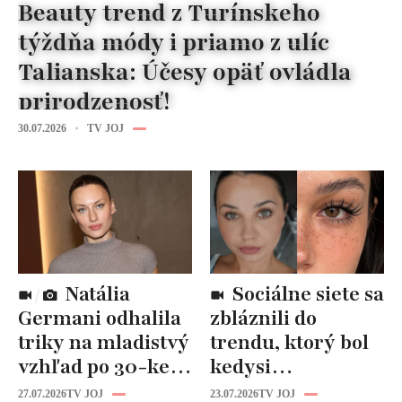
Beauty trend z Turínskeho
týždňa módy i priamo z ulíc
Talianska: Účesy opäť ovládla
prirodzenosť!
30.07.2026
TV JOJ
Natália
Sociálne siete sa
Germani odhalila
zbláznili do
triky na mladistvý
trendu, ktorý bol
vzhľad po 30-ke:
kedysi
Fungujú lepšie
katastrofou:
27.07.2026
TV JOJ
23.07.2026
TV JOJ