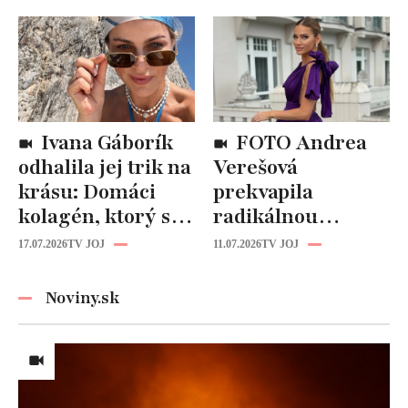
než drahá
„Mušie nohy“ sú
kozmetika
späť!
Ivana Gáborík
FOTO Andrea
odhalila jej trik na
Verešová
krásu: Domáci
prekvapila
kolagén, ktorý si
radikálnou
zvládnete
zmenou účesu: Je
17.07.2026
TV JOJ
11.07.2026
TV JOJ
pripraviť aj vy!
z nej úplne iná
žena!
Noviny.sk