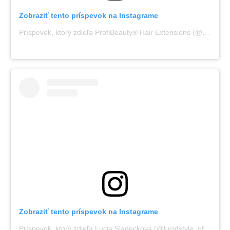
Zobraziť tento príspevok na Instagrame
Príspevok, ktorý zdieľa ProfiBeauty® Hair Extensions (@profibeauty)
Zobraziť tento príspevok na Instagrame
Príspevok, ktorý zdieľa Lucia Sladeckova (@lucidstyle_official)