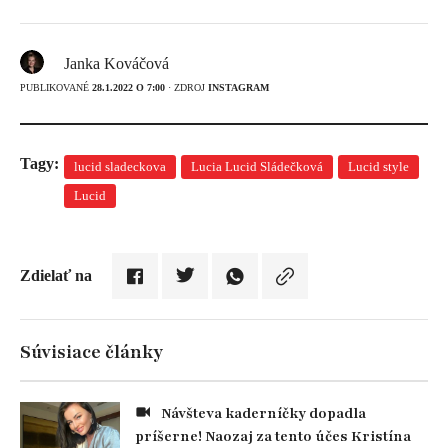
Janka Kováčová
PUBLIKOVANÉ
28.1.2022 O 7:00
· ZDROJ
INSTAGRAM
Tagy:
lucid sladeckova
Lucia Lucid Sládečková
Lucid style
Lucid
Zdielať na
Súvisiace články
Návšteva kaderníčky dopadla
príšerne! Naozaj za tento účes Kristína