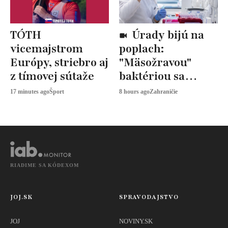
TÓTH
Úrady bijú na
vicemajstrom
poplach:
Európy, striebro aj
"Mäsožravou"
z tímovej sútaže
baktériou sa
nakazilo 9 ľudí, 5 z
17 minutes ago
Šport
8 hours ago
Zahraničie
nich zomrelo
RIADIME SA KÓDEXOM
JOJ.SK
SPRAVODAJSTVO
JOJ
NOVINY.SK