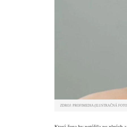
ZDROJ: PROFIMEDIA (ILUSTRAČNÁ FOT
Ktorá žena by netúžila po plných a