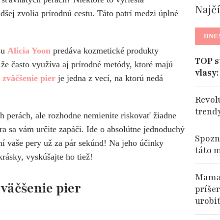
Najč
šej zvolia prírodnú cestu. Táto patrí medzi úplné
DNE
su
Alicia Yoon
predáva kozmetické produkty
TOP s
 že často využíva aj prírodné metódy, ktoré majú
vlasy
é
zväčšenie pier
je jedna z vecí, na ktorú nedá
Revol
trend
ích perách, ale rozhodne nemienite riskovať žiadne
ra sa vám určite zapáči. Ide o absolútne jednoduchý
Spozna
ení vaše pery už za pár sekúnd! Na jeho účinky
táto 
rásky, vyskúšajte ho tiež!
Mama 
väčšenie pier
príše
urobi