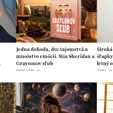
Jedna dohoda, dve tajomstvá a
Široká
množstvo emócií. Mia Sheridan a
šľapky
n
Graysonov sľub
letný o
Ženské vzťahy
Trendy