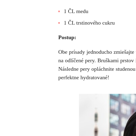
1 ČL medu
1 ČL trstinového cukru
Postup:
Obe prísady jednoducho zmiešajte 
na odlíčené pery. Bruškami prstov i
Následne pery opláchnite studenou
perfektne hydratované!