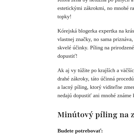
estetickými zákrokmi, no mnohé rad
topky!
Kórejská blogerka expertka na krá
vlastnej značky, no sama priznáva,
skvelé účinky. Píling na prirodzen
dopustiť!
Ak aj vy túžite po krajších a väčš
drahé zákroky, táto účinná procedú
a lacný píling, ktorý viditeľne zm
nedajú dopustiť ani mnohé známe k
Minútový píling na z
Budete potrebovať: