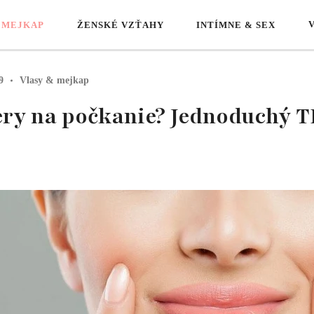
 MEJKAP
ŽENSKÉ VZŤAHY
INTÍMNE & SEX
9
Vlasy & mejkap
ery na počkanie? Jednoduchý TR