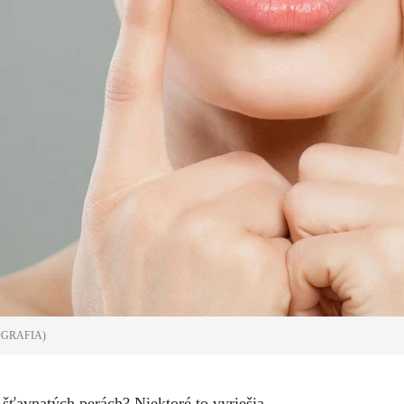
OGRAFIA)
 šťavnatých perách? Niektoré to vyriešia