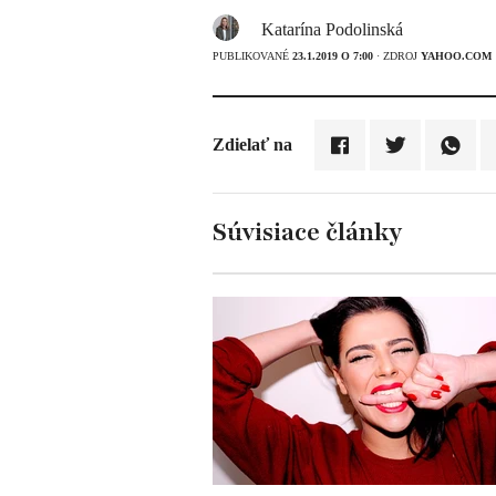
Katarína Podolinská
PUBLIKOVANÉ
23.1.2019 O 7:00
· ZDROJ
YAHOO.COM
Zdielať na
Súvisiace články