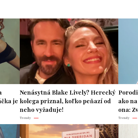
a
Nenásytná Blake Lively? Herecký
Porodi
čka je
kolega priznal, koľko peňazí od
ako na
neho vyžaduje!
ona: Z
Trendy
Trendy