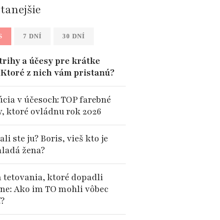
ítanejšie
S
7 DNÍ
30 DNÍ
trihy a účesy pre krátke
: Ktoré z nich vám pristanú?
úcia v účesoch: TOP farebné
y, ktoré ovládnu rok 2026
li ste ju? Boris, vieš kto je
mladá žena?
tetovania, ktoré dopadli
rne: Ako im TO mohli vôbec
ť?