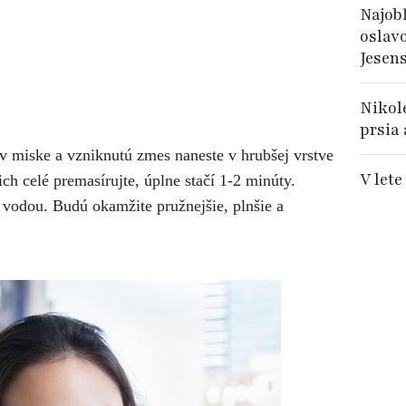
Najob
oslavo
Jesen
Nikole
prsia
v miske a vzniknutú zmes naneste v hrubšej vrstve
V let
ch celé premasírujte, úplne stačí 1-2 minúty.
 vodou. Budú okamžite pružnejšie, plnšie a