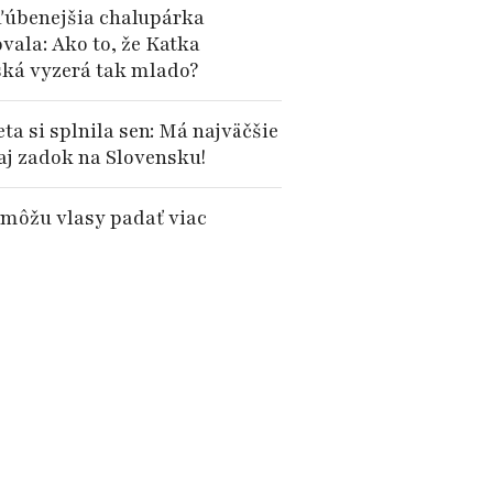
ľúbenejšia chalupárka
vala: Ako to, že Katka
ská vyzerá tak mlado?
ta si splnila sen: Má najväčšie
 aj zadok na Slovensku!
e môžu vlasy padať viac