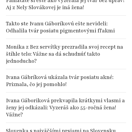
Pamätáte si ešte ako vyzerala jej tvár bez úprav?
Aj z Nely Slovákovej je iná žena!
Takto ste Ivanu Gáboríkovú ešte nevideli:
Odhalila tvár posiatu pigmentovými fľakmi
Monika z Bez servítky prezradila svoj recept na
štíhle telo: Vážne sa dá schudnúť takto
jednoducho?
Ivana Gábríková ukázala tvár posiatu akné:
Priznala, čo jej pomohlo!
Ivana Gáboriková prekvapila krátkymi vlasmi a
ženy jej odkázali: Vyzeráš ako 55-ročná žena!
Vážne?
Slovenka s najväčšími prsiami na Slovensku