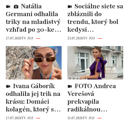
Natália
Sociálne siete sa
Germani odhalila
zbláznili do
triky na mladistvý
trendu, ktorý bol
vzhľad po 30-ke:
kedysi
Fungujú lepšie
katastrofou:
27.07.2026
TV JOJ
23.07.2026
TV JOJ
než drahá
„Mušie nohy“ sú
kozmetika
späť!
Ivana Gáborík
FOTO Andrea
odhalila jej trik na
Verešová
krásu: Domáci
prekvapila
kolagén, ktorý si
radikálnou
zvládnete
zmenou účesu: Je
17.07.2026
TV JOJ
11.07.2026
TV JOJ
pripraviť aj vy!
z nej úplne iná