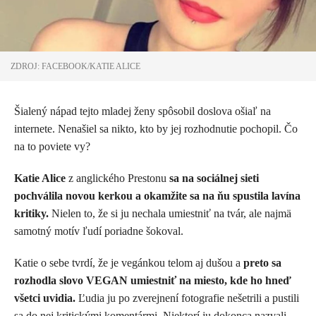
ZDROJ: FACEBOOK/KATIE ALICE
Šialený nápad tejto mladej ženy spôsobil doslova ošiaľ na
internete. Nenašiel sa nikto, kto by jej rozhodnutie pochopil. Čo
na to poviete vy?
Katie Alice
z anglického Prestonu
sa na sociálnej sieti
pochválila novou kerkou a okamžite sa na ňu spustila lavína
kritiky.
Nielen to, že si ju nechala umiestniť na tvár, ale najmä
samotný motív ľudí poriadne šokoval.
Katie o sebe tvrdí, že je vegánkou telom aj dušou a
preto sa
rozhodla slovo VEGAN umiestniť na miesto, kde ho hneď
všetci uvidia.
Ľudia ju po zverejnení fotografie nešetrili a pustili
sa do nej kritickými komentármi. Niektorí ju dokonca nazvali