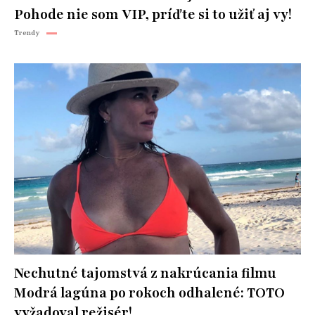
Pohode nie som VIP, príďte si to užiť aj vy!
Trendy
Nechutné tajomstvá z nakrúcania filmu
Modrá lagúna po rokoch odhalené: TOTO
vyžadoval režisér!