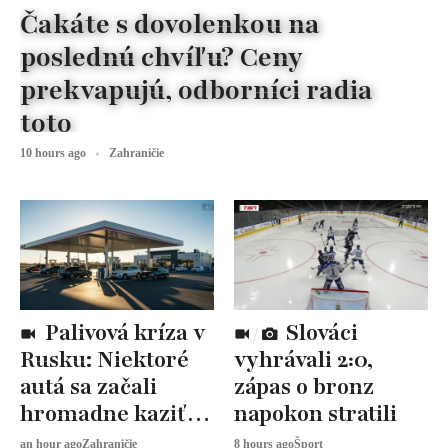
Čakáte s dovolenkou na
poslednú chvíľu? Ceny
prekvapujú, odborníci radia
toto
10 hours ago
Zahraničie
Palivová kríza v
Slováci
Rusku: Niektoré
vyhrávali 2:0,
autá sa začali
zápas o bronz
hromadne kaziť,
napokon stratili
dôvodom je
an hour ago
Zahraničie
8 hours ago
Šport