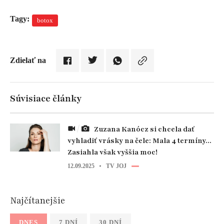
Tagy:
botox
Zdielať na
Súvisiace články
Zuzana Kanócz si chcela dať
vyhladiť vrásky na čele: Mala 4 termíny...
Zasiahla však vyššia moc!
12.09.2025
TV JOJ
Najčítanejšie
DNES
7 DNÍ
30 DNÍ