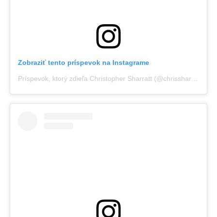
Zobraziť tento príspevok na Instagrame
Príspevok, ktorý zdieľa Christopher Sharratt (@chrissharratt_)