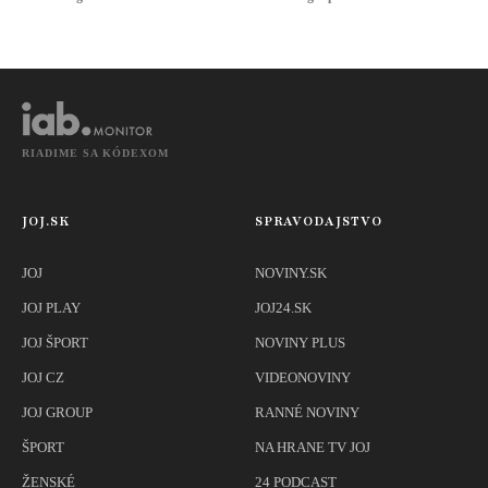
nekvalitný benzín
RIADIME SA KÓDEXOM
JOJ.SK
SPRAVODAJSTVO
JOJ
NOVINY.SK
JOJ PLAY
JOJ24.SK
JOJ ŠPORT
NOVINY PLUS
JOJ CZ
VIDEONOVINY
JOJ GROUP
RANNÉ NOVINY
ŠPORT
NA HRANE TV JOJ
ŽENSKÉ
24 PODCAST