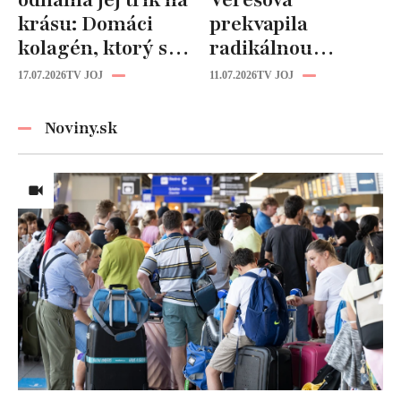
odhalila jej trik na
Verešová
krásu: Domáci
prekvapila
kolagén, ktorý si
radikálnou
zvládnete
zmenou účesu: Je
17.07.2026
TV JOJ
11.07.2026
TV JOJ
pripraviť aj vy!
z nej úplne iná
žena!
Noviny.sk