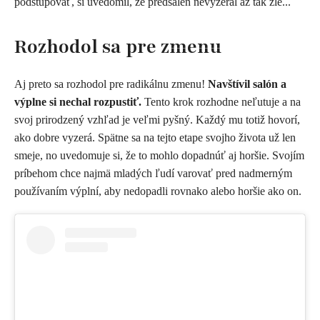
podstupovať, si uvedomil, že predsalen nevyzeral až tak zle...
Rozhodol sa pre zmenu
Aj preto sa rozhodol pre radikálnu zmenu!
Navštívil salón a
výplne si nechal rozpustiť.
Tento krok rozhodne neľutuje a na
svoj prirodzený vzhľad je veľmi pyšný. Každý mu totiž hovorí,
ako dobre vyzerá. Spätne sa na tejto etape svojho života už len
smeje, no uvedomuje si, že to mohlo dopadnúť aj horšie. Svojím
príbehom chce najmä mladých ľudí varovať pred nadmerným
používaním výplní, aby nedopadli rovnako alebo horšie ako on.