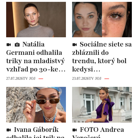
Natália
Sociálne siete sa
Germani odhalila
zbláznili do
triky na mladistvý
trendu, ktorý bol
vzhľad po 30-ke:
kedysi
Fungujú lepšie
katastrofou:
27.07.2026
TV JOJ
23.07.2026
TV JOJ
než drahá
„Mušie nohy“ sú
kozmetika
späť!
Ivana Gáborík
FOTO Andrea