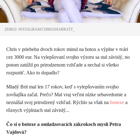
ZDROJ: INSTAGRAM/CHRISSHARRATT_
Chris v priebehu dvoch rokov minul na botox a výplne v tvári
cez 3000 eur. Na vylepšovaní svojho výzoru sa stal závislý, no
potom zatúžil po prirodzenom vzhľade a nechal si všetko
rozpustiť. Ako to dopadlo?
Mladý Brit mal len 17 rokov, keď s vylepšovaním svojho
zovňajška začal. Prečo? Mal vraj veľmi nízke sebavedomie a
neznášal svoj prirodzený vzhľad. Rýchlo sa však na
botoxe
a
rôznych výplniach stal závislý...
Čo si o botoxe a omladzovacích zákrokoch myslí Petra
Vajdová?