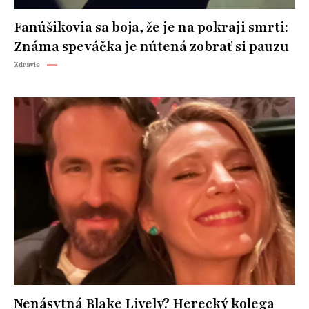
Fanúšikovia sa boja, že je na pokraji smrti:
Známa speváčka je nútená zobrať si pauzu
Zdravie
Nenásytná Blake Lively? Herecký kolega