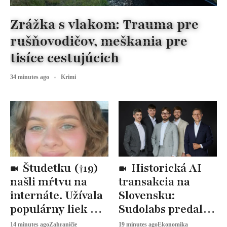
Zrážka s vlakom: Trauma pre
rušňovodičov, meškania pre
tisíce cestujúcich
34 minutes ago
Krimi
Študetku (†19)
Historická AI
našli mŕtvu na
transakcia na
internáte. Užívala
Slovensku:
populárny liek na
Sudolabs predal
chudnutie
50 % firmy
14 minutes ago
Zahraničie
19 minutes ago
Ekonomika