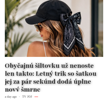
Obyčajnú šiltovku už nenoste
len takto: Letný trik so šatkou
jej za pár sekúnd dodá úplne
nový šmrnc
a day ago
TV JOJ