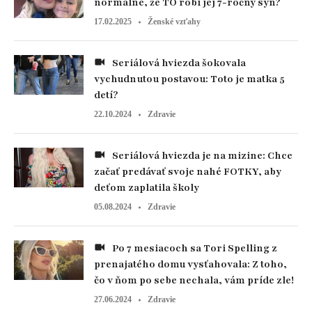
normálne, že TO robí jej 7-ročný syn?
17.02.2025
Ženské vzťahy
Seriálová hviezda šokovala
vychudnutou postavou: Toto je matka 5
detí?
22.10.2024
Zdravie
Seriálová hviezda je na mizine: Chce
začať predávať svoje nahé FOTKY, aby
deťom zaplatila školy
05.08.2024
Zdravie
Po 7 mesiacoch sa Tori Spelling z
prenajatého domu vysťahovala: Z toho,
čo v ňom po sebe nechala, vám príde zle!
27.06.2024
Zdravie