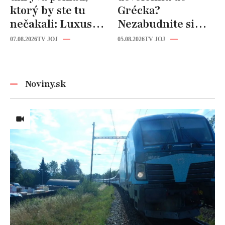
ktorý by ste tu
Grécka?
nečakali: Luxusná
Nezabudnite si
kuchyňa aj
odtiaľ uloviť tieto
07.08.2026
TV JOJ
05.08.2026
TV JOJ
kúpeľňa ako z
štýlové kúsky
novostavby!
Noviny.sk