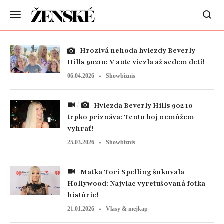
Hrozivá nehoda hviezdy Beverly
Hills 90210: V aute viezla až sedem detí!
06.04.2026
Showbiznis
Hviezda Beverly Hills 902 10
trpko priznáva: Tento boj nemôžem
vyhrať!
25.03.2026
Showbiznis
Matka Tori Spelling šokovala
Hollywood: Najviac vyretušovaná fotka
histórie!
21.01.2026
Vlasy & mejkap