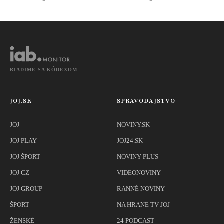
gigantovi
Eldridge
RIADIME SA KÓDEXOM
JOJ.SK
SPRAVODAJSTVO
JOJ
NOVINY.SK
JOJ PLAY
JOJ24.SK
JOJ ŠPORT
NOVINY PLUS
JOJ CZ
VIDEONOVINY
JOJ GROUP
RANNÉ NOVINY
ŠPORT
NA HRANE TV JOJ
ŽENSKÉ
24 PODCAST