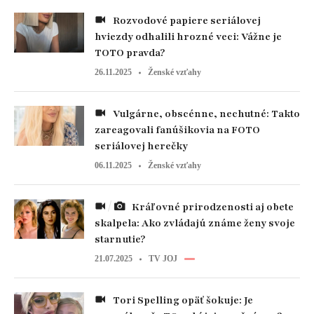
Rozvodové papiere seriálovej
hviezdy odhalili hrozné veci: Vážne je
TOTO pravda?
26.11.2025
Ženské vzťahy
Vulgárne, obscénne, nechutné: Takto
zareagovali fanúšikovia na FOTO
seriálovej herečky
06.11.2025
Ženské vzťahy
Kráľovné prirodzenosti aj obete
skalpela: Ako zvládajú známe ženy svoje
starnutie?
21.07.2025
TV JOJ
Tori Spelling opäť šokuje: Je