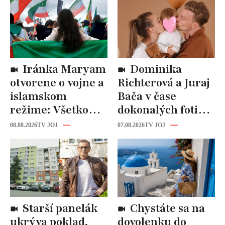
Iránka Maryam
Dominika
otvorene o vojne a
Richterová a Juraj
islamskom
Bača v čase
režime: Všetko
dokonalých fotiek
tam riadi
pripomínajú
08.08.2026
TV JOJ
07.08.2026
TV JOJ
propaganda, ľudí
dôležitú vec:
zabíjajú na
Slováci ich za to
uliciach
milujú!
Starší panelák
Chystáte sa na
ukrýva poklad,
dovolenku do