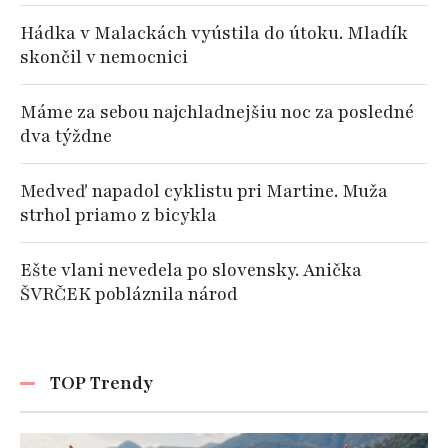
Hádka v Malackách vyústila do útoku. Mladík
skončil v nemocnici
Máme za sebou najchladnejšiu noc za posledné
dva týždne
Medveď napadol cyklistu pri Martine. Muža
strhol priamo z bicykla
Ešte vlani nevedela po slovensky. Anička
ŠVRČEK pobláznila národ
TOP Trendy