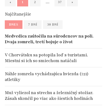
…
1
2
37
Najčítanejšie
DNES
7 DNÍ
30 DNÍ
Medvedica zaútočila na súrodencov na poli.
Dvaja zomreli, tretí bojuje o život
V Chorvátsku sa potopila loď s turistami.
Miestni si ich so smiechom natáčali
Náhle zomrela vychádzajúca hviezda (†21)
atletiky
Muž vyliezol na strechu a železničný stožiar.
Zásah skončil po viac ako šiestich hodinách