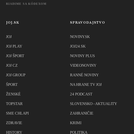
RIADIME SA KÓDEXOM
JOJ.SK
SPRAVODAJSTVO
JOJ
NOVINY.SK
JOJ PLAY
JOJ24.SK
JOJ ŠPORT
NOVINY PLUS
JOJ CZ
VIDEONOVINY
JOJ GROUP
RANNÉ NOVINY
ŠPORT
NA HRANE TV JOJ
ŽENSKÉ
24 PODCAST
TOPSTAR
SLOVENSKO - AKTUALITY
SME CHLAPI
ZAHRANIČIE
ZDRAVIE
KRIMI
HISTORY
POLITIKA