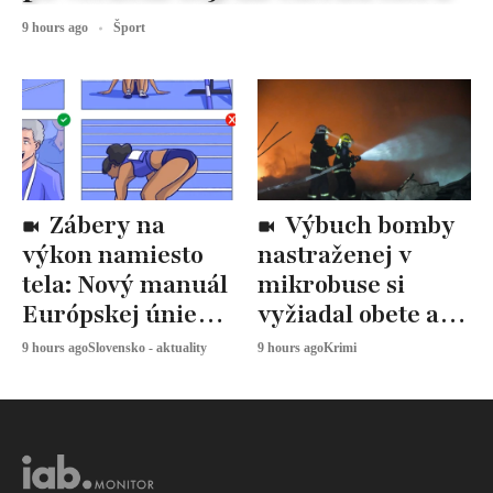
9 hours ago
Šport
Zábery na
Výbuch bomby
výkon namiesto
nastraženej v
tela: Nový manuál
mikrobuse si
Európskej únie
vyžiadal obete a
určuje, ako
zranených
9 hours ago
Slovensko - aktuality
9 hours ago
Krimi
snímať
športovkyne