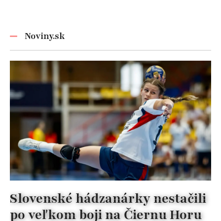
zachráni počas
zmeniť liečbu
horúčav
kazov!
Noviny.sk
Slovenské hádzanárky nestačili
po veľkom boji na Čiernu Horu