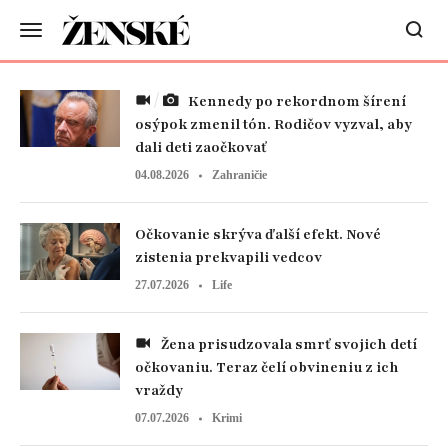
Kennedy po rekordnom šírení
osýpok zmenil tón. Rodičov vyzval, aby
dali deti zaočkovať
04.08.2026
Zahraničie
Očkovanie skrýva ďalší efekt. Nové
zistenia prekvapili vedcov
27.07.2026
Life
Žena prisudzovala smrť svojich detí
očkovaniu. Teraz čelí obvineniu z ich
vraždy
07.07.2026
Krimi