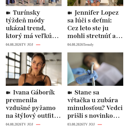
Turínsky
Jennifer Lopez
týždeň módy
sa lúči s deťmi:
ukázal trend,
Cez leto ste ju
ktorý má veľkú
mohli stretnúť aj
budúcnosť: Počuli
vy!
04.08.2026
TV JOJ
04.08.2026
Trendy
ste už o tomto
materiáli?
Ivana Gáborík
Stane sa
premenila
vŕtačka u zubára
vzdušné pyžamo
minulosťou? Vedci
na štýlový outfit:
prišli s novinkou,
Tento trik vás
ktorá by mohla
04.08.2026
TV JOJ
03.08.2026
TV JOJ