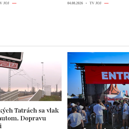
V JOJ
04.08.2026
TV JOJ
ých Tatrách sa vlak
 autom. Dopravu
i