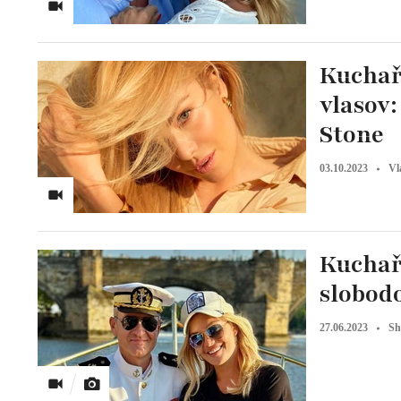
Kuchařová sa po svadbe svojho 
vlasov
Stone
03.10.2023
Vl
Kuchařo
slobod
27.06.2023
Sh