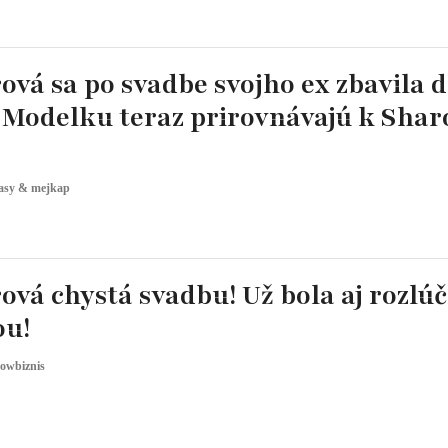
ex zbavila dlhých
: Modelku teraz prirovnávajú k Shar
asy & mejkap
vá chystá svadbu! Už bola aj rozlúč
ou!
owbiznis