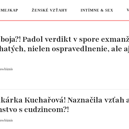
 MEJKAP
ŽENSKÉ VZŤAHY
INTÍMNE & SEX
boja?! Padol verdikt v spore exman
atých, nielen ospravedlnenie, ale a
owbiznis
tkárka Kuchařová! Naznačila vzťah a
nstvo s cudzincom?!
owbiznis