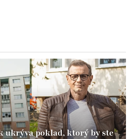
k ukrýva poklad, ktorý by ste