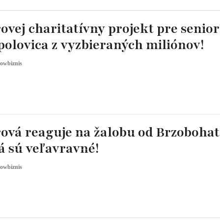
vej charitatívny projekt pre senior
polovica z vyzbieraných miliónov!
owbiznis
ová reaguje na žalobu od Brzobohat
vá sú veľavravné!
owbiznis