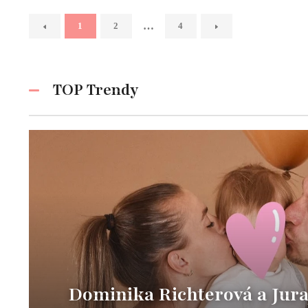
…
1
2
4
TOP Trendy
Dominika Richterová a Jura