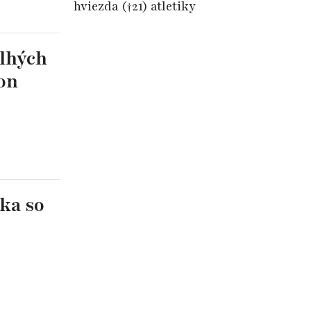
hviezda (†21) atletiky
on
ka so