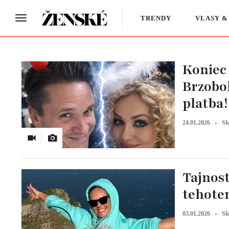
TRENDY
VLASY &
Koniec 
Brzoboh
platba!
24.01.2026
Sh
Tajnos
tehote
03.01.2026
Sh