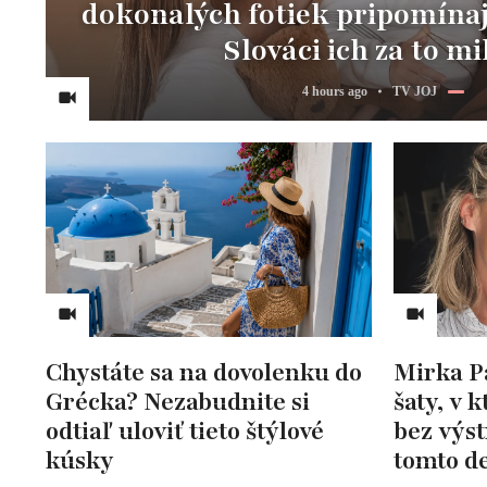
dokonalých fotiek pripomínaj
Slováci ich za to mi
4 hours ago
TV JOJ
Chystáte sa na dovolenku do
Mirka P
Grécka? Nezabudnite si
šaty, v 
odtiaľ uloviť tieto štýlové
bez výst
kúsky
tomto de