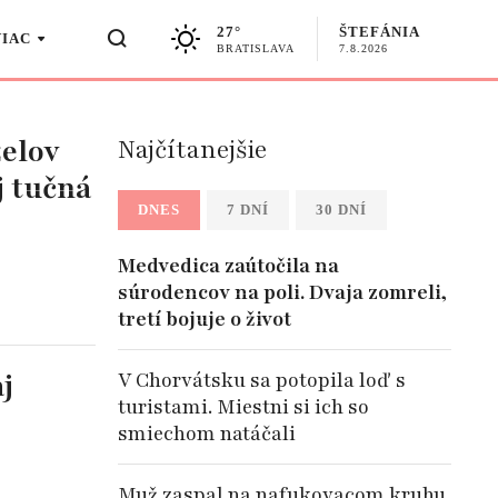
27°
ŠTEFÁNIA
VIAC
BRATISLAVA
7.8.2026
želov
Najčítanejšie
j tučná
DNES
7 DNÍ
30 DNÍ
Medvedica zaútočila na
súrodencov na poli. Dvaja zomreli,
tretí bojuje o život
j
V Chorvátsku sa potopila loď s
turistami. Miestni si ich so
smiechom natáčali
Muž zaspal na nafukovacom kruhu