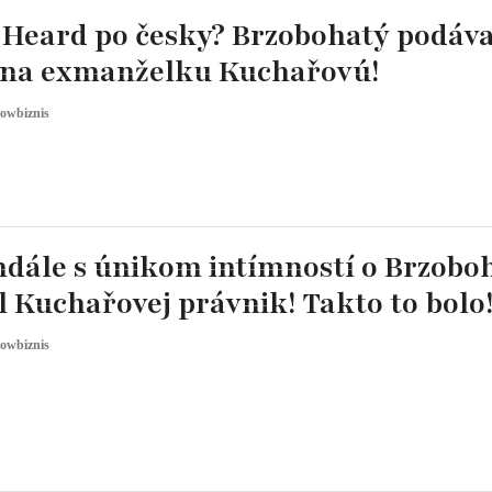
 Heard po česky? Brzobohatý podáv
 na exmanželku Kuchařovú!
owbiznis
ndále s únikom intímností o Brzob
l Kuchařovej právnik! Takto to bolo
owbiznis