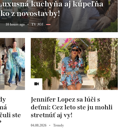
 Luxusná kuchyňa aj kúpeľňa
ko z novostavby!
10 hours ago
TV JOJ
dy
Jennifer Lopez sa lúči s
 má
deťmi: Cez leto ste ju mohli
uli ste
stretnúť aj vy!
?
04.08.2026
Trendy