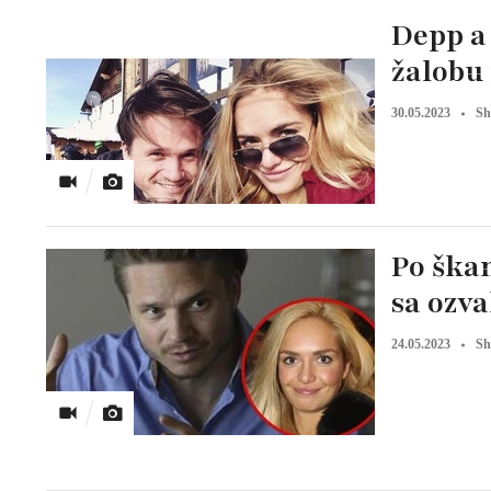
Depp a
žalobu
30.05.2023
Sh
Po ška
sa ozva
24.05.2023
Sh