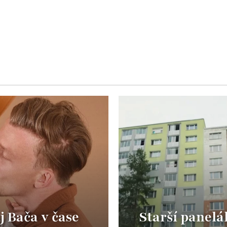
j Bača v čase
Starší panelá