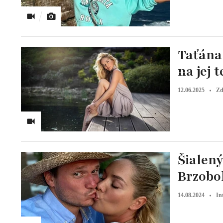
Taťána 
na jej 
12.06.2025
Zd
Šialený
Brzoboh
14.08.2024
In