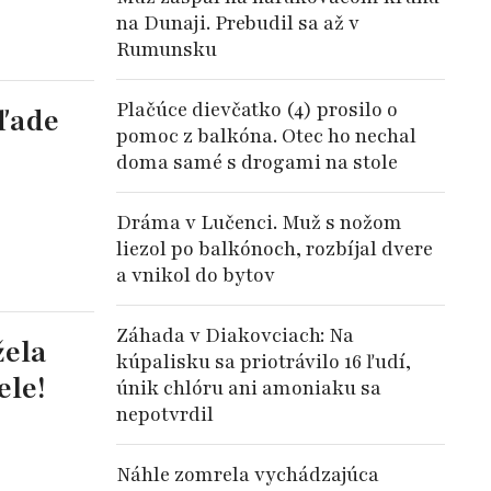
na Dunaji. Prebudil sa až v
Rumunsku
Plačúce dievčatko (4) prosilo o
hľade
pomoc z balkóna. Otec ho nechal
doma samé s drogami na stole
Dráma v Lučenci. Muž s nožom
liezol po balkónoch, rozbíjal dvere
a vnikol do bytov
Záhada v Diakovciach: Na
žela
kúpalisku sa priotrávilo 16 ľudí,
ele!
únik chlóru ani amoniaku sa
nepotvrdil
Náhle zomrela vychádzajúca