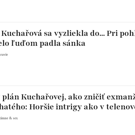
Kuchařová sa vyzliekla do... Pri po
telo ľuďom padla sánka
ravie
 plán Kuchařovej, ako zničiť exman
atého: Horšie intrigy ako v telenov
tímne & sex