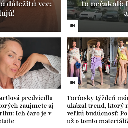
ú dôležitú vec:
tu nečakali:
lujú!
a
artlová predviedla
Turínsky týždeň mó
ktorých zaujmete aj
ukázal trend, ktorý
rihu: Ich čaro je v
veľkú budúcnosť: Poč
taile
už o tomto materiáli