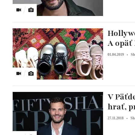
Hollyw
A opäť 
01.04.2019
Sh
V Päťd
hrať, 
27.11.2018
Sh