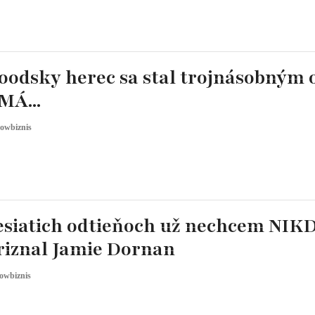
oodsky herec sa stal trojnásobným 
MÁ...
owbiznis
esiatich odtieňoch už nechcem NIK
priznal Jamie Dornan
owbiznis