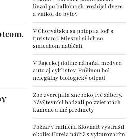
liezol po balkónoch, rozbíjal dvere
a vnikol do bytov
V Chorvátsku sa potopila loď s
otcom.
turistami. Miestni si ich so
smiechom natáčali
V Rajeckej doline náhaňal medveď
auto aj cyklistov. Príčinou bol
nelegálny biologický odpad
Zoo zverejnila znepokojivé zábery.
DY
Návštevníci hádzali po zvieratách
kamene a iné predmety
Požiar v rafinérii Slovnaft vystrašil
okolie: Horela nádrž s vykurovacím