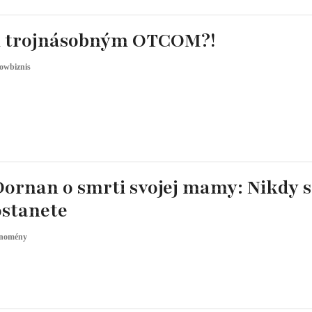
l trojnásobným OTCOM?!
owbiznis
ornan o smrti svojej mamy: Nikdy s
ostanete
nomény