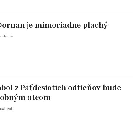
Dornan je mimoriadne plachý
owbiznis
bol z Päťdesiatich odtieňov bude
sobným otcom
owbiznis