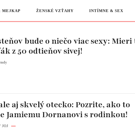
& MEJKAP
ŽENSKÉ VZŤAHY
INTÍMNE & SEX
teňov bude o niečo viac sexy: Mieri
k z 50 odtieňov sivej!
endy
ale aj skvelý otecko: Pozrite, ako to
ne Jamiemu Dornanovi s rodinkou!
 JOJ