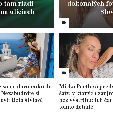
 tam riadi
dokonalých fot
na uliciach
Slov
e sa na dovolenku do
Mirka Partlová pred
 Nezabudnite si
šaty, v ktorých zaujm
oviť tieto štýlové
bez výstrihu: Ich čar
tomto detaile