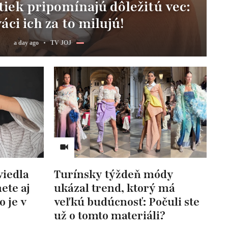
iek pripomínajú dôležitú vec:
áci ich za to milujú!
a day ago
TV JOJ
viedla
Turínsky týždeň módy
ete aj
ukázal trend, ktorý má
o je v
veľkú budúcnosť: Počuli ste
už o tomto materiáli?