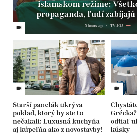
islamskom režime: Všetko
propaganda, ľudí zabíjajú 
5 hours ago
TV JOJ
Starší panelák ukrýva
Chystát
poklad, ktorý by ste tu
Grécka?
nečakali: Luxusná kuchyňa
odtiaľ ul
aj kúpeľňa ako z novostavby!
kúsky