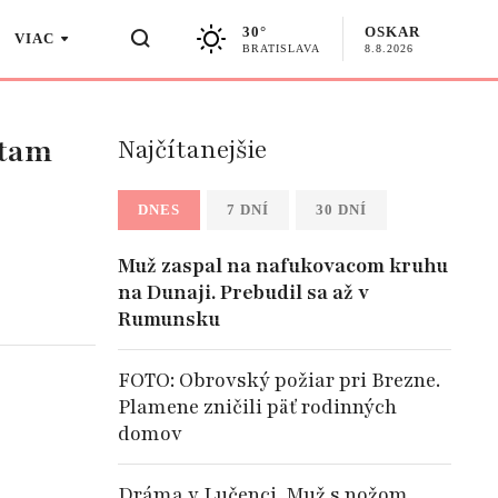
30°
OSKAR
VIAC
BRATISLAVA
8.8.2026
 tam
Najčítanejšie
DNES
7 DNÍ
30 DNÍ
Muž zaspal na nafukovacom kruhu
na Dunaji. Prebudil sa až v
Rumunsku
FOTO: Obrovský požiar pri Brezne.
Plamene zničili päť rodinných
domov
Dráma v Lučenci. Muž s nožom