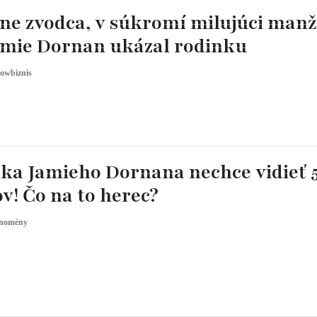
ne zvodca, v súkromí milujúci manž
Jamie Dornan ukázal rodinku
owbiznis
ka Jamieho Dornana nechce vidieť 
v! Čo na to herec?
nomény