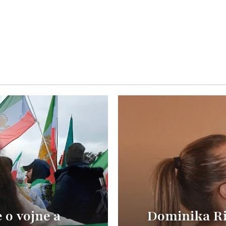
o vojne a
Dominika Ric