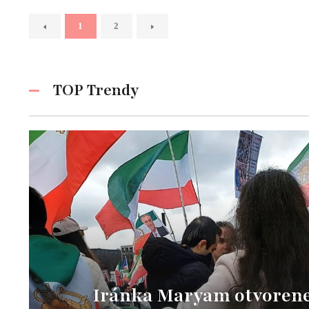
1
2
TOP Trendy
Iránka Maryam otvorene 