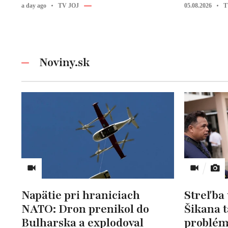
a day ago
TV JOJ
05.08.2026
T
Noviny.sk
Napätie pri hraniciach
Streľba 
NATO: Dron prenikol do
Šikana 
Bulharska a explodoval
problém