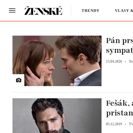
TRENDY
VLASY 
Pán prs
sympaťá
15.04.2026
Tr
Fešák, 
prista
05.12.2019
TV