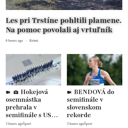
Les pri Trstíne pohltili plamene.
Na pomoc povolali aj vrtuľník
6 hours ago
Krimi
Hokejová
BENDOVÁ do
osemnástka
semifinále v
prehrala v
slovenskom
semifinále s USA,
rekorde
zabojuje o BRONZ
3 hours ago
Šport
3 hours ago
Šport