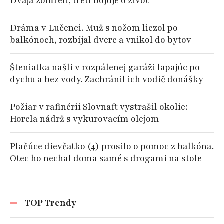
Dvaja zomreli, tretí bojuje o život
Dráma v Lučenci. Muž s nožom liezol po
balkónoch, rozbíjal dvere a vnikol do bytov
Šteniatka našli v rozpálenej garáži lapajúc po
dychu a bez vody. Zachránil ich vodič donášky
Požiar v rafinérii Slovnaft vystrašil okolie:
Horela nádrž s vykurovacím olejom
Plačúce dievčatko (4) prosilo o pomoc z balkóna.
Otec ho nechal doma samé s drogami na stole
TOP Trendy