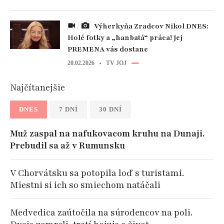
Výherkyňa Zradcov Nikol DNES:
Holé fotky a „hanbatá“ práca! Jej
PREMENA vás dostane
20.02.2026
TV JOJ
Najčítanejšie
DNES
7 DNÍ
30 DNÍ
Muž zaspal na nafukovacom kruhu na Dunaji.
Prebudil sa až v Rumunsku
V Chorvátsku sa potopila loď s turistami.
Miestni si ich so smiechom natáčali
Medvedica zaútočila na súrodencov na poli.