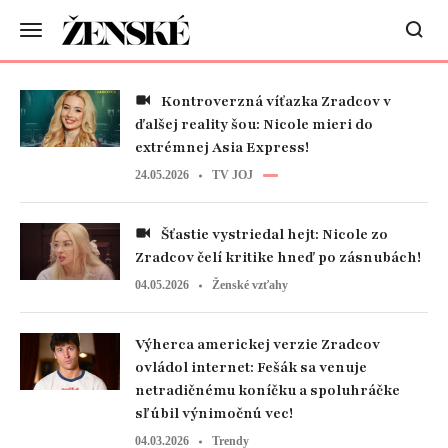
Kontroverzná víťazka Zradcov v
ďalšej reality šou: Nicole mieri do
extrémnej Asia Express!
24.05.2026
TV JOJ
Šťastie vystriedal hejt: Nicole zo
Zradcov čelí kritike hneď po zásnubách!
04.05.2026
Ženské vzťahy
Výherca americkej verzie Zradcov
ovládol internet: Fešák sa venuje
netradičnému koníčku a spoluhráčke
sľúbil výnimočnú vec!
04.03.2026
Trendy