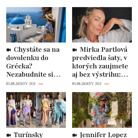
Chystáte sa na
Mirka Partlová
dovolenku do
predviedla šaty, v
Grécka?
ktorých zaujmete
Nezabudnite si
aj bez výstrihu:
odtiaľ uloviť tieto
Ich čaro je v tomto
05.08.2026
TV JOJ
05.08.2026
TV JOJ
štýlové kúsky
detaile
Turínsky
Jennifer Lopez