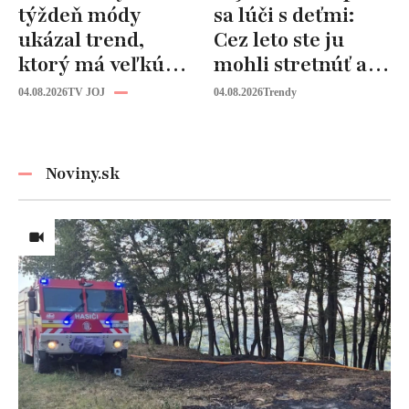
týždeň módy
sa lúči s deťmi:
ukázal trend,
Cez leto ste ju
ktorý má veľkú
mohli stretnúť aj
budúcnosť: Počuli
vy!
04.08.2026
TV JOJ
04.08.2026
Trendy
ste už o tomto
materiáli?
Noviny.sk