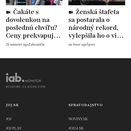
Čakáte s
Ženská štafeta
dovolenkou na
sa postarala o
poslednú chvíľu?
národný rekord,
Ceny prekvapujú,
vylepšila ho o viac
odborníci radia
ako štyri sekundy
26 minutes ago
Zahraničie
an hour ago
Šport
toto
RIADIME SA KÓDEXOM
JOJ.SK
SPRAVODAJSTVO
JOJ
NOVINY.SK
JOJ PLAY
JOJ24.SK