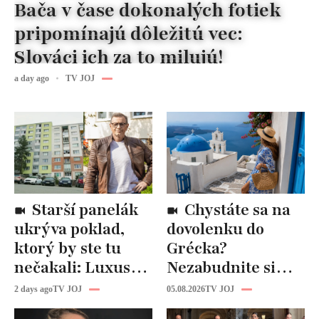
Bača v čase dokonalých fotiek
pripomínajú dôležitú vec:
Slováci ich za to milujú!
a day ago
TV JOJ
Starší panelák
Chystáte sa na
ukrýva poklad,
dovolenku do
ktorý by ste tu
Grécka?
nečakali: Luxusná
Nezabudnite si
kuchyňa aj
odtiaľ uloviť tieto
2 days ago
TV JOJ
05.08.2026
TV JOJ
kúpeľňa ako z
štýlové kúsky