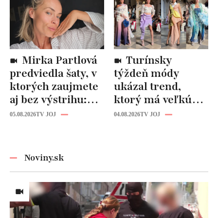
novostavby!
Mirka Partlová
Turínsky
predviedla šaty, v
týždeň módy
ktorých zaujmete
ukázal trend,
aj bez výstrihu:
ktorý má veľkú
Ich čaro je v tomto
budúcnosť: Počuli
05.08.2026
TV JOJ
04.08.2026
TV JOJ
detaile
ste už o tomto
materiáli?
Noviny.sk