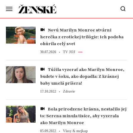
Novú Marilyn Monroe stvárni
herečka z erotickej trilógie: Ich podoba
ohúrila celý svet
30.07.2026
TV JOJ
Túžila vyzerať ako Marilyn Monroe,
budete v šoku, ako dopadla: Z krásnej
baby umelá príšera!
17.10.2022
Zdravie
Bola prirodzene krásna, nestačilo jej
to: Serena minula tisíce, aby vyzerala
ako Marilyn Monroe
05.09.2022
Vlasy & mejkap