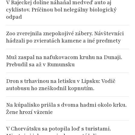
V Rajeckej doline náhaňal medveď auto aj
cyklistov. Príčinou bol nelegálny biologický
odpad
Zoo zverejnila znepokojivé zábery. Návštevníci
hádzali po zvieratách kamene a iné predmety
Muž zaspal na nafukovacom kruhu na Dunaji.
Prebudil sa až v Rumunsku
Dron s trhavinou na letisku v Lipsku: Vodič
autobusu ho zneškodnil kopnutím.
Na kúpalisko prišla s dvoma hadmi okolo krku.
Žene hrozí väzenie
V Chorvátsku sa potopila loď s turistami.