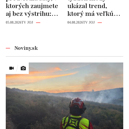
ktorých zaujmete
ukázal trend,
aj bez výstrihu:
ktorý má veľkú
Ich čaro je v tomto
budúcnosť: Počuli
05.08.2026
TV JOJ
04.08.2026
TV JOJ
detaile
ste už o tomto
materiáli?
Noviny.sk