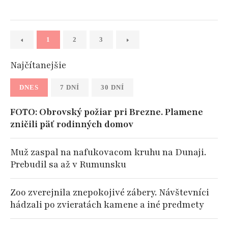
1
2
3
Najčítanejšie
DNES
7 DNÍ
30 DNÍ
FOTO: Obrovský požiar pri Brezne. Plamene
zničili päť rodinných domov
Muž zaspal na nafukovacom kruhu na Dunaji.
Prebudil sa až v Rumunsku
Zoo zverejnila znepokojivé zábery. Návštevníci
hádzali po zvieratách kamene a iné predmety