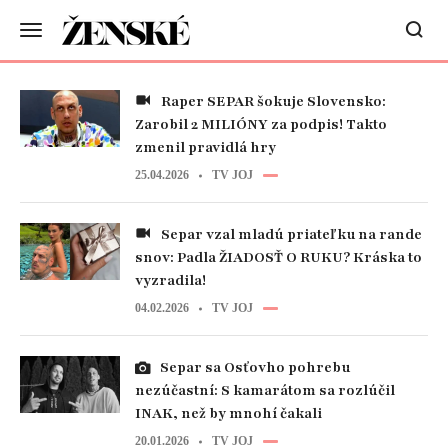
Raper SEPAR šokuje Slovensko:
Zarobil 2 MILIÓNY za podpis! Takto
zmenil pravidlá hry
25.04.2026
TV JOJ
Separ vzal mladú priateľku na rande
snov: Padla ŽIADOSŤ O RUKU? Kráska to
vyzradila!
04.02.2026
TV JOJ
Separ sa Osťovho pohrebu
nezúčastní: S kamarátom sa rozlúčil
INAK, než by mnohí čakali
20.01.2026
TV JOJ