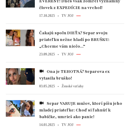
EVEREST! Dnes však zomrel významný
človek z EXPEDÍCIE na vrchol!
17.10.2025
TV JOJ
Čakajú spolu DIEŤA? Separ svoju
priateľku nežne hladí po BRUŠKU:
„Chceme vám niečo...“
23.09.2025
TV JOJ
Ona je TEHOTNÁ? Separova ex
vytasila bruško!
03.05.2025
Ženské vzťahy
Separ VARUJE mužov, ktorí píšu jeho
mladej priateľke: Choď si ľahnúť k
babičke, umrieš ako panic!
14.01.2025
TV JOJ