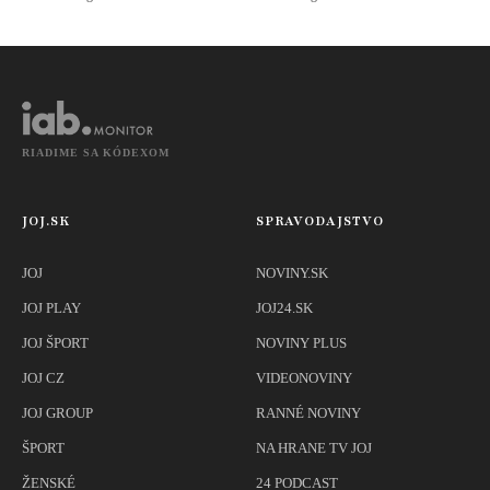
Fidesz voľbu
bojkotuje
RIADIME SA KÓDEXOM
JOJ.SK
SPRAVODAJSTVO
JOJ
NOVINY.SK
JOJ PLAY
JOJ24.SK
JOJ ŠPORT
NOVINY PLUS
JOJ CZ
VIDEONOVINY
JOJ GROUP
RANNÉ NOVINY
ŠPORT
NA HRANE TV JOJ
ŽENSKÉ
24 PODCAST