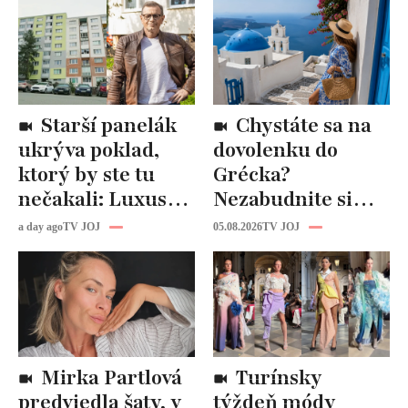
Starší panelák
Chystáte sa na
ukrýva poklad,
dovolenku do
ktorý by ste tu
Grécka?
nečakali: Luxusná
Nezabudnite si
kuchyňa aj
odtiaľ uloviť tieto
a day ago
TV JOJ
05.08.2026
TV JOJ
kúpeľňa ako z
štýlové kúsky
novostavby!
Mirka Partlová
Turínsky
predviedla šaty, v
týždeň módy