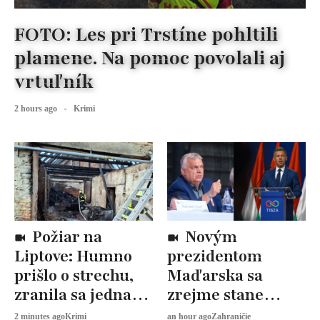
FOTO: Les pri Trstíne pohltili
plamene. Na pomoc povolali aj
vrtuľník
2 hours ago
Krimi
Požiar na
Novým
Liptove: Humno
prezidentom
prišlo o strechu,
Maďarska sa
zranila sa jedna
zrejme stane
osoba
András Baka.
2 minutes ago
Krimi
an hour ago
Zahraničie