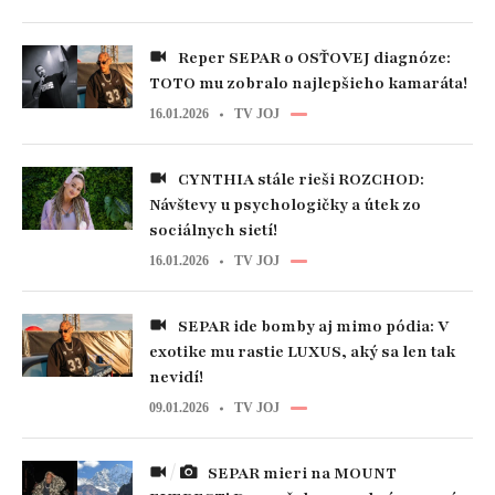
Reper SEPAR o OSŤOVEJ diagnóze:
TOTO mu zobralo najlepšieho kamaráta!
16.01.2026
TV JOJ
CYNTHIA stále rieši ROZCHOD:
Návštevy u psychologičky a útek zo
sociálnych sietí!
16.01.2026
TV JOJ
SEPAR ide bomby aj mimo pódia: V
exotike mu rastie LUXUS, aký sa len tak
nevidí!
09.01.2026
TV JOJ
SEPAR mieri na MOUNT