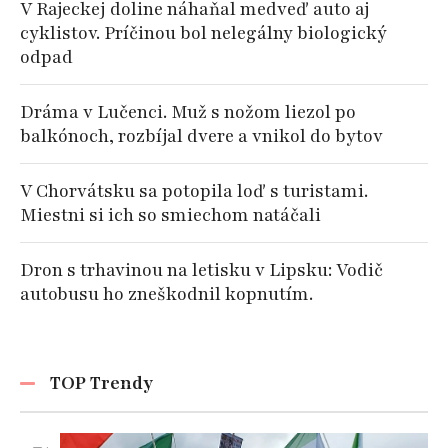
V Rajeckej doline náhaňal medveď auto aj
cyklistov. Príčinou bol nelegálny biologický
odpad
Dráma v Lučenci. Muž s nožom liezol po
balkónoch, rozbíjal dvere a vnikol do bytov
V Chorvátsku sa potopila loď s turistami.
Miestni si ich so smiechom natáčali
Dron s trhavinou na letisku v Lipsku: Vodič
autobusu ho zneškodnil kopnutím.
TOP Trendy