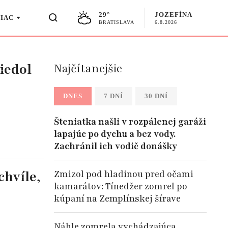
29°
JOZEFÍNA
VIAC
BRATISLAVA
6.8.2026
iedol
Najčítanejšie
DNES
7 DNÍ
30 DNÍ
Šteniatka našli v rozpálenej garáži
lapajúc po dychu a bez vody.
Zachránil ich vodič donášky
chvíle,
Zmizol pod hladinou pred očami
kamarátov: Tínedžer zomrel po
kúpaní na Zemplínskej šírave
Náhle zomrela vychádzajúca