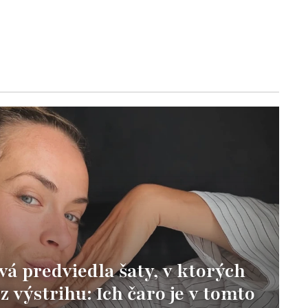
vá predviedla šaty, v ktorých
z výstrihu: Ich čaro je v tomto