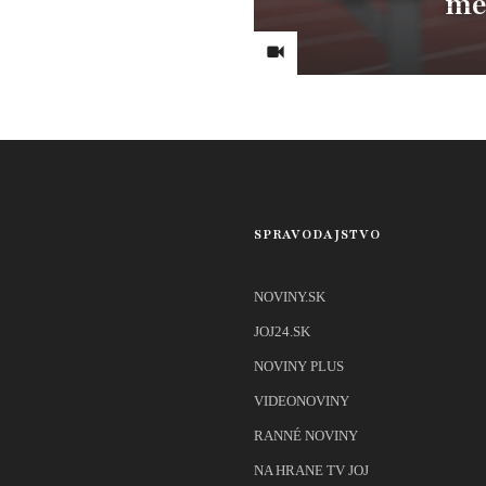
me
SPRAVODAJSTVO
NOVINY.SK
JOJ24.SK
NOVINY PLUS
VIDEONOVINY
RANNÉ NOVINY
NA HRANE TV JOJ