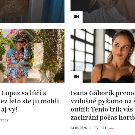
 Lopez sa lúči s
Ivana Gáborík preme
ez leto ste ju mohli
vzdušné pyžamo na 
aj vy!
outfit: Tento trik vás
zachráni počas horú
rendy
04.08.2026
TV JOJ