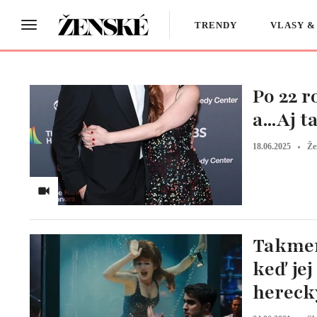
TRENDY
VLASY &
Po 22 r
a...Aj 
18.06.2025
Že
Takmer 
keď jej
hereck