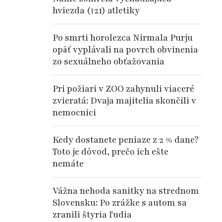
hviezda (†21) atletiky
Po smrti horolezca Nirmala Purju
opäť vyplávali na povrch obvinenia
zo sexuálneho obťažovania
Pri požiari v ZOO zahynuli viaceré
zvieratá: Dvaja majitelia skončili v
nemocnici
Kedy dostanete peniaze z 2 % dane?
Toto je dôvod, prečo ich ešte
nemáte
Vážna nehoda sanitky na strednom
Slovensku: Po zrážke s autom sa
zranili štyria ľudia