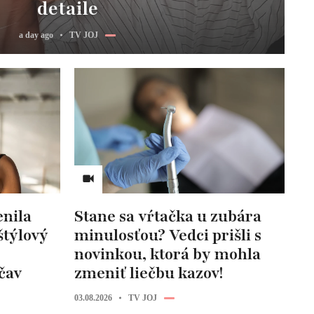
detaile
a day ago
TV JOJ
nila
Stane sa vŕtačka u zubára
štýlový
minulosťou? Vedci prišli s
novinkou, ktorá by mohla
čav
zmeniť liečbu kazov!
03.08.2026
TV JOJ