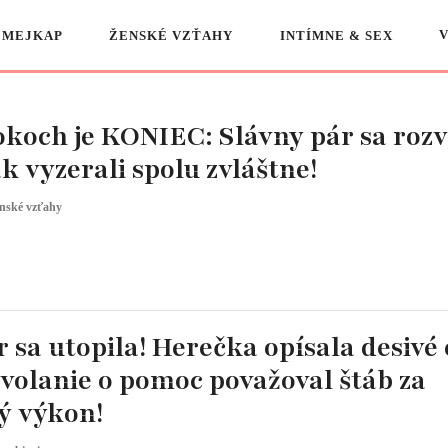
 MEJKAP
ŽENSKÉ VZŤAHY
INTÍMNE & SEX
okoch je KONIEC: Slávny pár sa rozv
tak vyzerali spolu zvláštne!
nské vzťahy
sa utopila! Herečka opísala desivé 
 volanie o pomoc považoval štáb za
ý výkon!