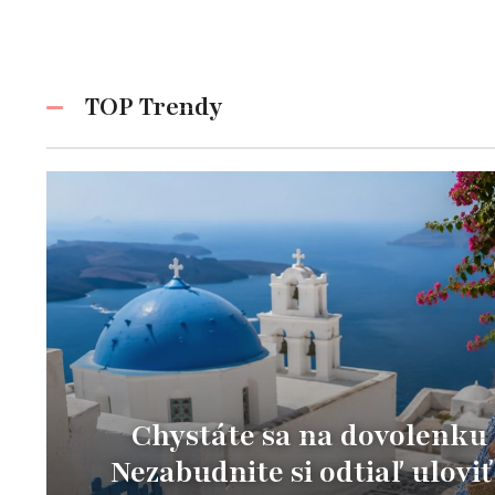
TOP Trendy
Chystáte sa na dovolenku
Nezabudnite si odtiaľ uloviť