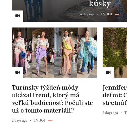
kúsky
a day ago
TV JOJ
Turínsky týždeň módy
Jennifer
ukázal trend, ktorý má
deťmi: C
veľkú budúcnosť: Počuli ste
stretnúť 
už o tomto materiáli?
2 days ago
T
2 days ago
TV JOJ