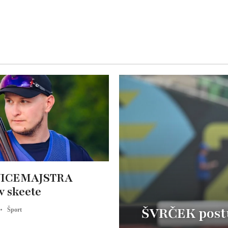
ICEMAJSTRA
v skeete
ŠVRČEK postu
Šport