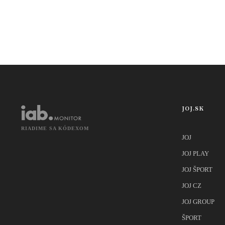
JOJ.SK
RIADIME SA KÓDEXOM
JOJ
JOJ PLAY
JOJ ŠPORT
JOJ CZ
JOJ GROUP
ŠPORT