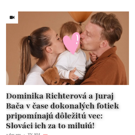
Dominika Richterová a Juraj
Bača v čase dokonalých fotiek
pripomínajú dôležitú vec:
Slováci ich za to milujú!
a day ago
TV JOJ