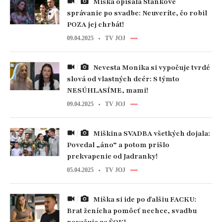
Miška opísala Stankove
správanie po svadbe: Neuveríte, čo robil
POZA jej chrbát!
09.04.2025
TV JOJ
Nevesta Monika si vypočuje tvrdé
slová od vlastných dcér: S týmto
NESÚHLASÍME, mami!
09.04.2025
TV JOJ
Miškina SVADBA všetkých dojala:
Povedal „áno“ a potom prišlo
prekvapenie od Jadranky!
05.04.2025
TV JOJ
Miška si ide po ďalšiu FACKU:
Brat ženícha pomôcť nechce, svadbu