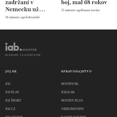
zadržaní v
boj, mal 68 rokov
Nemecku už
25 minutes ago
Ranné noviny
previezli späť na
16 minutes ago
Zahraničie
Slovensko
RIADIME SA KÓDEXOM
JOJ.SK
SPRAVODAJSTVO
JOJ
NOVINY.SK
JOJ PLAY
JOJ24.SK
JOJ ŠPORT
NOVINY PLUS
JOJ CZ
VIDEONOVINY