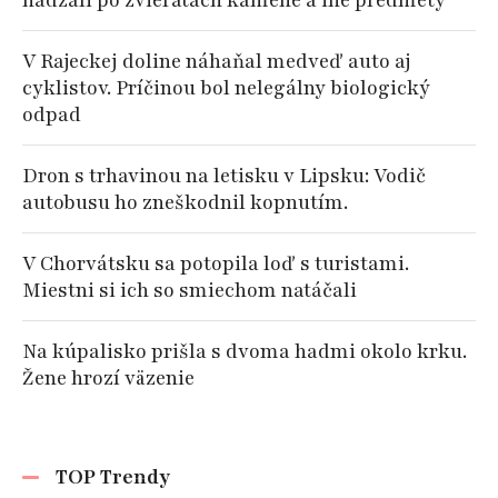
hádzali po zvieratách kamene a iné predmety
V Rajeckej doline náhaňal medveď auto aj
cyklistov. Príčinou bol nelegálny biologický
odpad
Dron s trhavinou na letisku v Lipsku: Vodič
autobusu ho zneškodnil kopnutím.
V Chorvátsku sa potopila loď s turistami.
Miestni si ich so smiechom natáčali
Na kúpalisko prišla s dvoma hadmi okolo krku.
Žene hrozí väzenie
TOP Trendy