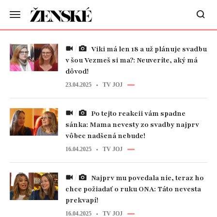
Viki má len 18 a už plánuje svadbu
v šou Vezmeš si ma?: Neuveríte, aký má
dôvod!
23.04.2025
TV JOJ
Po tejto reakcii vám spadne
sánka: Mama nevesty zo svadby najprv
vôbec nadšená nebude!
16.04.2025
TV JOJ
Najprv mu povedala nie, teraz ho
chce požiadať o ruku ONA: Táto nevesta
prekvapí!
16.04.2025
TV JOJ