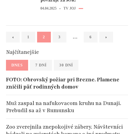
považuje za ŠOK!
04.04.2025
TV JOJ
…
1
2
3
6
Najčítanejšie
DNES
7 DNÍ
30 DNÍ
FOTO: Obrovský požiar pri Brezne. Plamene
zničili päť rodinných domov
Muž zaspal na nafukovacom kruhu na Dunaji.
Prebudil sa až v Rumunsku
Zoo zverejnila znepokojivé zábery. Návštevníci