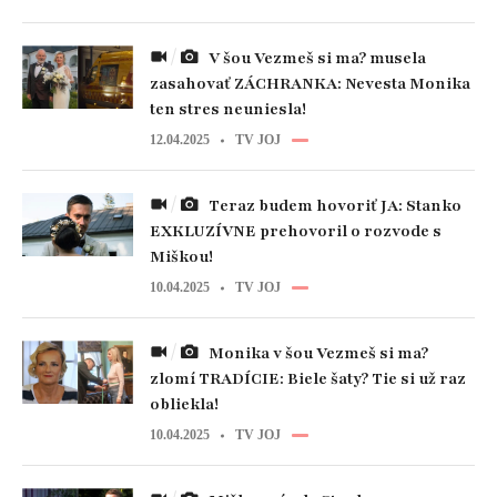
V šou Vezmeš si ma? musela
zasahovať ZÁCHRANKA: Nevesta Monika
ten stres neuniesla!
12.04.2025
TV JOJ
Teraz budem hovoriť JA: Stanko
EXKLUZÍVNE prehovoril o rozvode s
Miškou!
10.04.2025
TV JOJ
Monika v šou Vezmeš si ma?
zlomí TRADÍCIE: Biele šaty? Tie si už raz
obliekla!
10.04.2025
TV JOJ