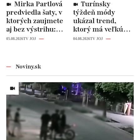
Mirka Partlová
Turínsky
predviedla šaty, v
týždeň módy
ktorých zaujmete
ukázal trend,
aj bez výstrihu:
ktorý má veľkú
Ich čaro je v tomto
budúcnosť: Počuli
05.08.2026
TV JOJ
04.08.2026
TV JOJ
detaile
ste už o tomto
materiáli?
Noviny.sk