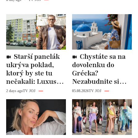
Starší panelák
Chystáte sa na
ukrýva poklad,
dovolenku do
ktorý by ste tu
Grécka?
nečakali: Luxusná
Nezabudnite si
kuchyňa aj
odtiaľ uloviť tieto
2 days ago
TV JOJ
05.08.2026
TV JOJ
kúpeľňa ako z
štýlové kúsky
novostavby!