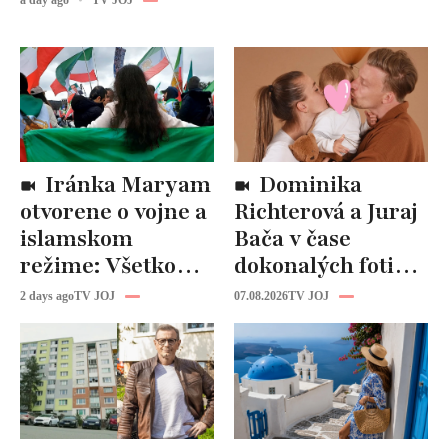
Iránka Maryam
Dominika
otvorene o vojne a
Richterová a Juraj
islamskom
Bača v čase
režime: Všetko
dokonalých fotiek
tam riadi
pripomínajú
2 days ago
TV JOJ
07.08.2026
TV JOJ
propaganda, ľudí
dôležitú vec:
zabíjajú na
Slováci ich za to
uliciach
milujú!