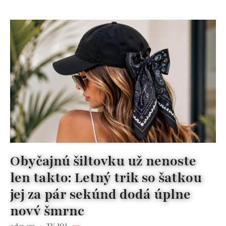
Obyčajnú šiltovku už nenoste
len takto: Letný trik so šatkou
jej za pár sekúnd dodá úplne
nový šmrnc
a day ago
TV JOJ