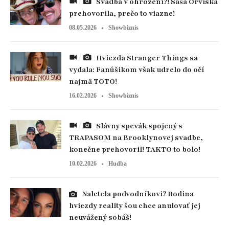
Svadba v ohrození?! Saša Orviská
prehovorila, prečo to viazne!
08.05.2026
Showbiznis
Hviezda Stranger Things sa
vydala: Fanúšikom však udrelo do očí
najmä TOTO!
16.02.2026
Showbiznis
Slávny spevák spojený s
TRAPASOM na Brooklynovej svadbe,
konečne prehovoril! TAKTO to bolo!
10.02.2026
Hudba
Naletela podvodníkovi? Rodina
hviezdy reality šou chce anulovať jej
neuvážený sobáš!