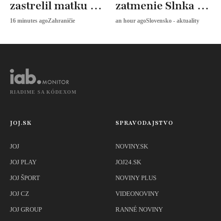
zastrelil matku aj
zatmenie Slnka a
jej 17-ročnú dcéru
noc plná
16 minutes ago
Zahraničie
an hour ago
Slovensko - aktuality
padajúcich hviezd
RIADIME SA KÓDEXOM
JOJ.SK
SPRAVODAJSTVO
JOJ
NOVINY.SK
JOJ PLAY
JOJ24.SK
JOJ ŠPORT
NOVINY PLUS
JOJ CZ
VIDEONOVINY
JOJ GROUP
RANNÉ NOVINY