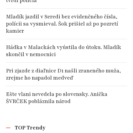
tvrdí polícia
Mladík jazdil v Seredi bez evidenčného čísla,
polícii sa vysmieval. Šok prišiel až po pozretí
kamier
Hádka v Malackách vyústila do útoku. Mladík
skončil v nemocnici
Pri zjazde z diaľnice D1 našli zraneného muža,
zrejme ho napadol medveď
Ešte vlani nevedela po slovensky. Anička
ŠVRČEK pobláznila národ
TOP Trendy