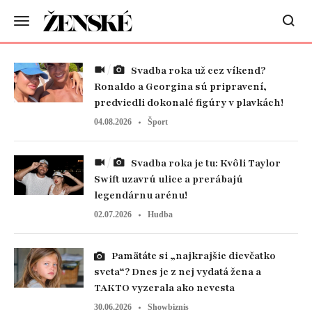
Svadba roka už cez víkend?
Ronaldo a Georgina sú pripravení,
predviedli dokonalé figúry v plavkách!
04.08.2026
Šport
Svadba roka je tu: Kvôli Taylor
Swift uzavrú ulice a prerábajú
legendárnu arénu!
02.07.2026
Hudba
Pamätáte si „najkrajšie dievčatko
sveta“? Dnes je z nej vydatá žena a
TAKTO vyzerala ako nevesta
30.06.2026
Showbiznis