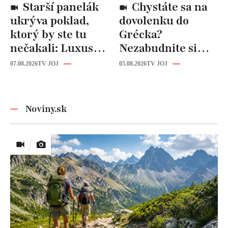
Starší panelák
Chystáte sa na
ukrýva poklad,
dovolenku do
ktorý by ste tu
Grécka?
nečakali: Luxusná
Nezabudnite si
kuchyňa aj
odtiaľ uloviť tieto
07.08.2026
TV JOJ
05.08.2026
TV JOJ
kúpeľňa ako z
štýlové kúsky
novostavby!
Noviny.sk