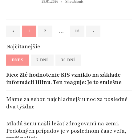
28.01.2026
Showbiznis
…
1
2
16
Najčítanejšie
DNES
7 DNÍ
30 DNÍ
Fico: Zlé hodnotenie SIS vzniklo na základe
informácií Hlinu. Ten reaguje: Je to smiešne
Máme za sebou najchladnejšiu noc za posledné
dva týždne
Mladú ženu našli ležať zdrogovanú na zemi.
Podobných prípadov je v poslednom čase veľa,