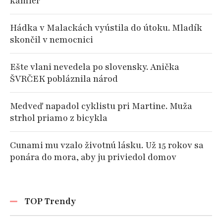
kamier
Hádka v Malackách vyústila do útoku. Mladík
skončil v nemocnici
Ešte vlani nevedela po slovensky. Anička
ŠVRČEK pobláznila národ
Medveď napadol cyklistu pri Martine. Muža
strhol priamo z bicykla
Cunami mu vzalo životnú lásku. Už 15 rokov sa
ponára do mora, aby ju priviedol domov
TOP Trendy