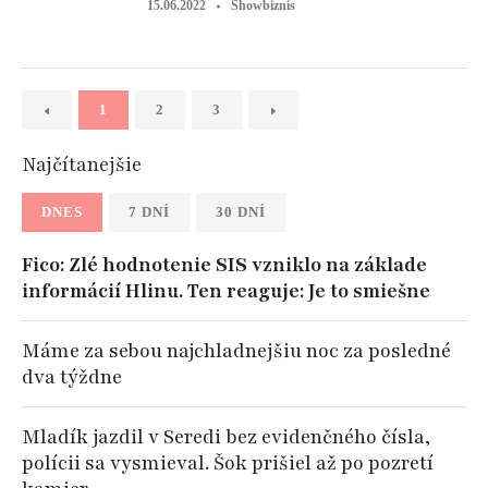
15.06.2022
Showbiznis
1
2
3
Najčítanejšie
DNES
7 DNÍ
30 DNÍ
Fico: Zlé hodnotenie SIS vzniklo na základe
informácií Hlinu. Ten reaguje: Je to smiešne
Máme za sebou najchladnejšiu noc za posledné
dva týždne
Mladík jazdil v Seredi bez evidenčného čísla,
polícii sa vysmieval. Šok prišiel až po pozretí