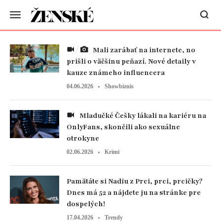
Mali zarábať na internete, no
prišli o väčšinu peňazí. Nové detaily v
kauze známeho influencera
04.06.2026
Showbiznis
Mladučké Češky lákali na kariéru na
OnlyFans, skončili ako sexuálne
otrokyne
02.06.2026
Krimi
Pamätáte si Nadiu z Prci, prci, prcičky?
Dnes má 52 a nájdete ju na stránke pre
dospelých!
17.04.2026
Trendy