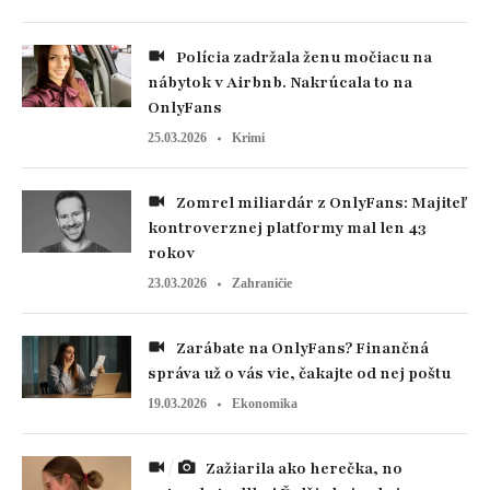
Polícia zadržala ženu močiacu na
nábytok v Airbnb. Nakrúcala to na
OnlyFans
25.03.2026
Krimi
Zomrel miliardár z OnlyFans: Majiteľ
kontroverznej platformy mal len 43
rokov
23.03.2026
Zahraničie
Zarábate na OnlyFans? Finančná
správa už o vás vie, čakajte od nej poštu
19.03.2026
Ekonomika
Zažiarila ako herečka, no