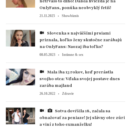
netrvalo to dlho! Ďalšia hviezda je na
OnlyFans, ponúka neobvyklý fetiš!
21.11.2025
Showbiznis
Slovenka s najväčšími prsiami
priznala, koľko ženy skutočne zarábajú
na OnlyFans: Naozaj iba toľko?
08.05.2023
Intímne & sex
Mala iba 13 rokov, keď prerástla
svojho otca: Vďaka svojej postave dnes
zarába majland
26.10.2022
Zdravie
Sotva dovŕšila 18, začala sa
obnažovať za peniaze! Jej slávny otec zúri
a viní z toho exmanželku!