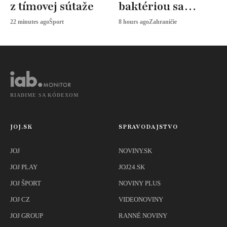
z tímovej sútaže
baktériou sa
nakazilo 9 ľudí, 5 z
22 minutes ago
Šport
8 hours ago
Zahraničie
nich zomrelo
RIADIME SA KÓDEXOM
JOJ.SK
SPRAVODAJSTVO
JOJ
NOVINY.SK
JOJ PLAY
JOJ24.SK
JOJ ŠPORT
NOVINY PLUS
JOJ CZ
VIDEONOVINY
JOJ GROUP
RANNÉ NOVINY