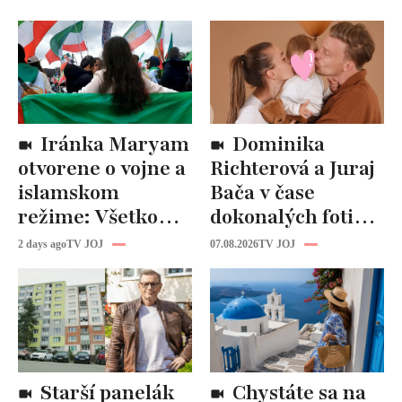
Iránka Maryam
Dominika
otvorene o vojne a
Richterová a Juraj
islamskom
Bača v čase
režime: Všetko
dokonalých fotiek
tam riadi
pripomínajú
2 days ago
TV JOJ
07.08.2026
TV JOJ
propaganda, ľudí
dôležitú vec:
zabíjajú na
Slováci ich za to
uliciach
milujú!
Starší panelák
Chystáte sa na