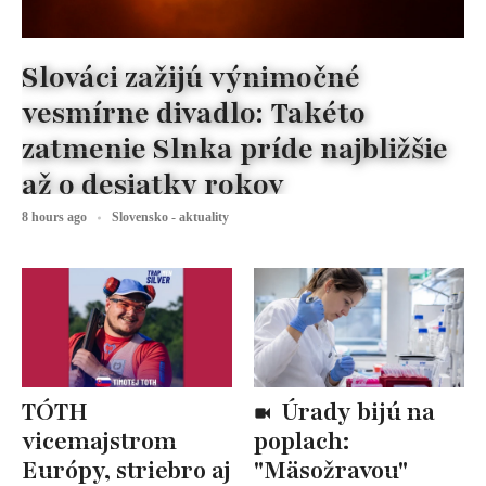
Slováci zažijú výnimočné
vesmírne divadlo: Takéto
zatmenie Slnka príde najbližšie
až o desiatky rokov
8 hours ago
Slovensko - aktuality
TÓTH
Úrady bijú na
vicemajstrom
poplach:
Európy, striebro aj
"Mäsožravou"