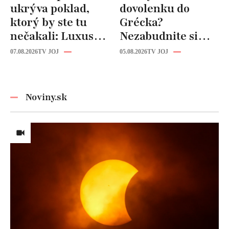
ukrýva poklad,
dovolenku do
ktorý by ste tu
Grécka?
nečakali: Luxusná
Nezabudnite si
kuchyňa aj
odtiaľ uloviť tieto
07.08.2026
TV JOJ
05.08.2026
TV JOJ
kúpeľňa ako z
štýlové kúsky
novostavby!
Noviny.sk