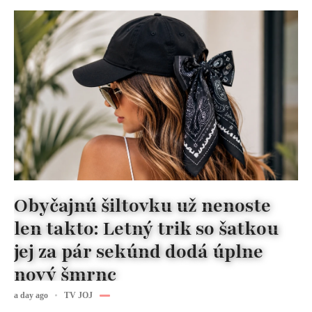
Obyčajnú šiltovku už nenoste
len takto: Letný trik so šatkou
jej za pár sekúnd dodá úplne
nový šmrnc
a day ago
TV JOJ