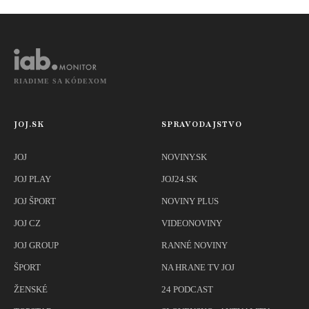
Eldridge
RIADIME SA KÓDEXOM
JOJ.SK
SPRAVODAJSTVO
JOJ
NOVINY.SK
JOJ PLAY
JOJ24.SK
JOJ ŠPORT
NOVINY PLUS
JOJ CZ
VIDEONOVINY
JOJ GROUP
RANNÉ NOVINY
ŠPORT
NA HRANE TV JOJ
ŽENSKÉ
24 PODCAST