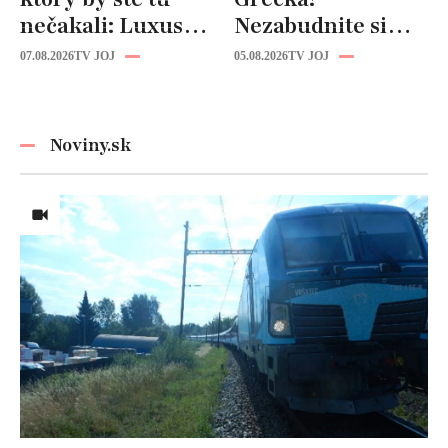
nečakali: Luxusná
Nezabudnite si
kuchyňa aj
odtiaľ uloviť tieto
07.08.2026
TV JOJ
05.08.2026
TV JOJ
kúpeľňa ako z
štýlové kúsky
novostavby!
Noviny.sk