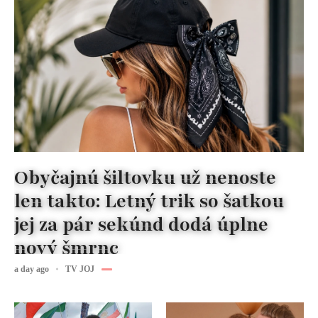
Obyčajnú šiltovku už nenoste
len takto: Letný trik so šatkou
jej za pár sekúnd dodá úplne
nový šmrnc
a day ago
TV JOJ