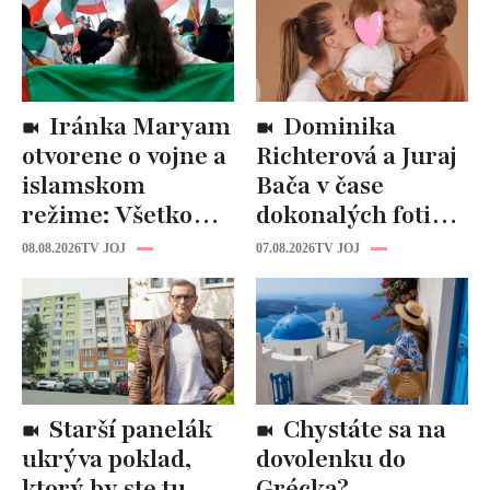
Iránka Maryam
Dominika
otvorene o vojne a
Richterová a Juraj
islamskom
Bača v čase
režime: Všetko
dokonalých fotiek
tam riadi
pripomínajú
08.08.2026
TV JOJ
07.08.2026
TV JOJ
propaganda, ľudí
dôležitú vec:
zabíjajú na
Slováci ich za to
uliciach
milujú!
Starší panelák
Chystáte sa na
ukrýva poklad,
dovolenku do
ktorý by ste tu
Grécka?