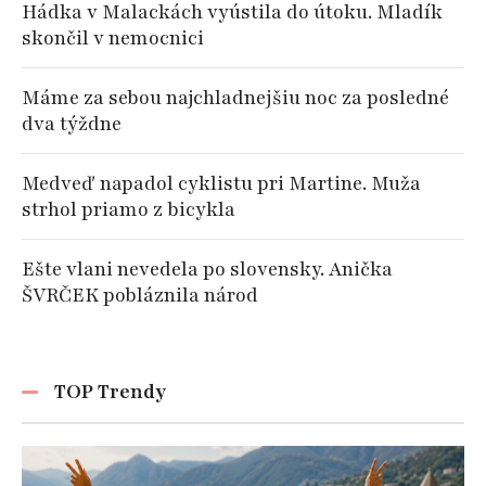
Hádka v Malackách vyústila do útoku. Mladík
skončil v nemocnici
Máme za sebou najchladnejšiu noc za posledné
dva týždne
Medveď napadol cyklistu pri Martine. Muža
strhol priamo z bicykla
Ešte vlani nevedela po slovensky. Anička
ŠVRČEK pobláznila národ
TOP Trendy