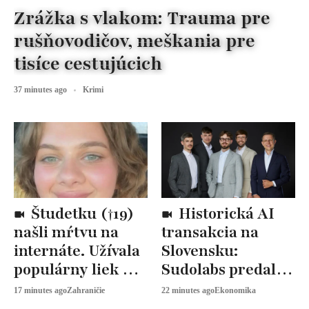
Zrážka s vlakom: Trauma pre
rušňovodičov, meškania pre
tisíce cestujúcich
37 minutes ago
Krimi
Študetku (†19)
Historická AI
našli mŕtvu na
transakcia na
internáte. Užívala
Slovensku:
populárny liek na
Sudolabs predal
chudnutie
50 % firmy
17 minutes ago
Zahraničie
22 minutes ago
Ekonomika
gigantovi