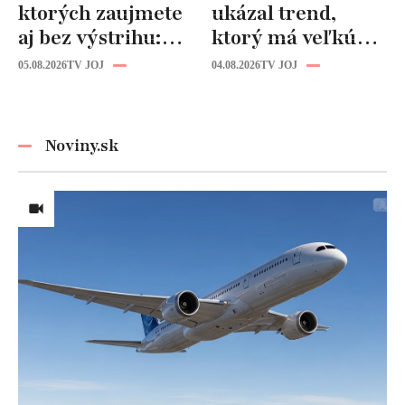
ktorých zaujmete
ukázal trend,
aj bez výstrihu:
ktorý má veľkú
Ich čaro je v tomto
budúcnosť: Počuli
05.08.2026
TV JOJ
04.08.2026
TV JOJ
detaile
ste už o tomto
materiáli?
Noviny.sk