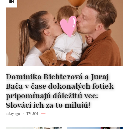
Dominika Richterová a Juraj
Bača v čase dokonalých fotiek
pripomínajú dôležitú vec:
Slováci ich za to milujú!
a day ago
TV JOJ