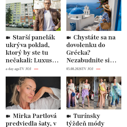
Starší panelák
Chystáte sa na
ukrýva poklad,
dovolenku do
ktorý by ste tu
Grécka?
nečakali: Luxusná
Nezabudnite si
kuchyňa aj
odtiaľ uloviť tieto
a day ago
TV JOJ
05.08.2026
TV JOJ
kúpeľňa ako z
štýlové kúsky
novostavby!
Mirka Partlová
Turínsky
predviedla šaty, v
týždeň módy