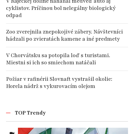
V Rajeckej doline náhaňal medveď auto aj
cyklistov. Príčinou bol nelegálny biologický
odpad
Zoo zverejnila znepokojivé zábery. Návštevníci
hádzali po zvieratách kamene a iné predmety
V Chorvátsku sa potopila loď s turistami.
Miestni si ich so smiechom natáčali
Požiar v rafinérii Slovnaft vystrašil okolie:
Horela nádrž s vykurovacím olejom
TOP Trendy