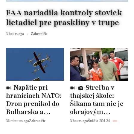
FAA nariadila kontroly stoviek
lietadiel pre praskliny v trupe
3 hours ago
Zahraničie
Napätie pri
Streľba v
hraniciach NATO:
thajskej škole:
Dron prenikol do
Šikana tam nie je
Bulharska a
okrajovým
explodoval
problémom,
36 minutes ago
Zahraničie
3 hours ago
Štúdio JOJ 24
upozorňuje