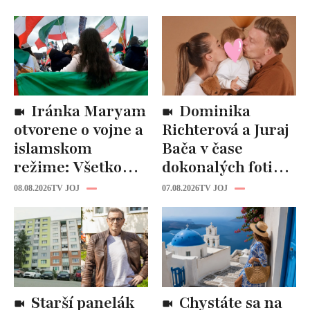
Iránka Maryam
Dominika
otvorene o vojne a
Richterová a Juraj
islamskom
Bača v čase
režime: Všetko
dokonalých fotiek
tam riadi
pripomínajú
08.08.2026
TV JOJ
07.08.2026
TV JOJ
propaganda, ľudí
dôležitú vec:
zabíjajú na
Slováci ich za to
uliciach
milujú!
Starší panelák
Chystáte sa na