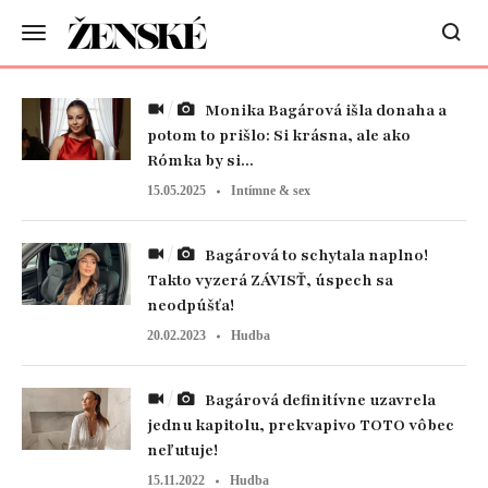
Monika Bagárová išla donaha a
potom to prišlo: Si krásna, ale ako
Rómka by si...
15.05.2025
Intímne & sex
Bagárová to schytala naplno!
Takto vyzerá ZÁVISŤ, úspech sa
neodpúšťa!
20.02.2023
Hudba
Bagárová definitívne uzavrela
jednu kapitolu, prekvapivo TOTO vôbec
neľutuje!
15.11.2022
Hudba