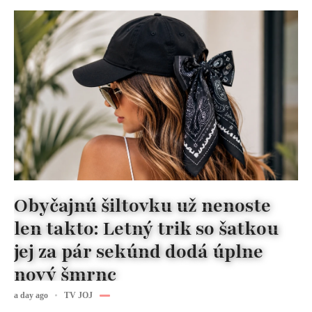
Obyčajnú šiltovku už nenoste
len takto: Letný trik so šatkou
jej za pár sekúnd dodá úplne
nový šmrnc
a day ago
TV JOJ