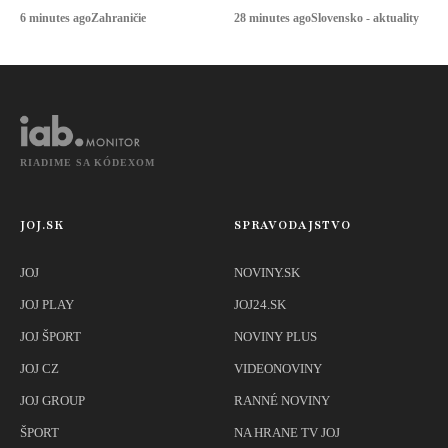
na rýchle
nejasný pôvod
6 minutes ago
Zahraničie
28 minutes ago
Slovensko - aktuality
zriadenie
návratových
centier v Afrike
RIADIME SA KÓDEXOM
JOJ.SK
SPRAVODAJSTVO
JOJ
NOVINY.SK
JOJ PLAY
JOJ24.SK
JOJ ŠPORT
NOVINY PLUS
JOJ CZ
VIDEONOVINY
JOJ GROUP
RANNÉ NOVINY
ŠPORT
NA HRANE TV JOJ