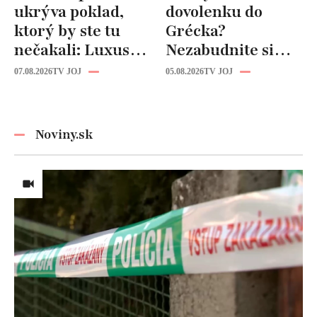
ukrýva poklad,
dovolenku do
ktorý by ste tu
Grécka?
nečakali: Luxusná
Nezabudnite si
kuchyňa aj
odtiaľ uloviť tieto
07.08.2026
TV JOJ
05.08.2026
TV JOJ
kúpeľňa ako z
štýlové kúsky
novostavby!
Noviny.sk