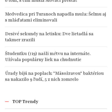
o tom, s čím musia Slováci prestať
Medvedica pri Turanoch napadla muža: Šelmu aj
s mláďatami eliminovali
Desivé sekundy na letisku: Dve lietadlá sa
takmer zrazili
Študentku (†19) našli mŕtvu na internáte.
Užívala populárny liek na chudnutie
Úrady bijú na poplach: "Mäsožravou" baktériou
sa nakazilo 9 ľudí, 5 z nich zomrelo
TOP Trendy