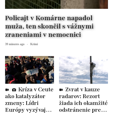
Policajt v Komárne napadol
muža, ten skončil s vážnymi
zraneniami v nemocnici
39 minutes ago
Krimi
Kríza v Ceute
Zvrat v kauze
ako katalyzátor
radarov: Rezort
zmeny: Lídri
žiada ich okamžité
Európy vyzývajú
odstránenie pre