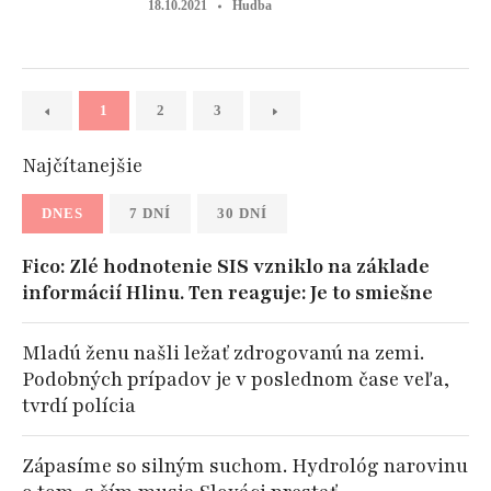
18.10.2021
Hudba
1
2
3
Najčítanejšie
DNES
7 DNÍ
30 DNÍ
Fico: Zlé hodnotenie SIS vzniklo na základe
informácií Hlinu. Ten reaguje: Je to smiešne
Mladú ženu našli ležať zdrogovanú na zemi.
Podobných prípadov je v poslednom čase veľa,
tvrdí polícia
Zápasíme so silným suchom. Hydrológ narovinu