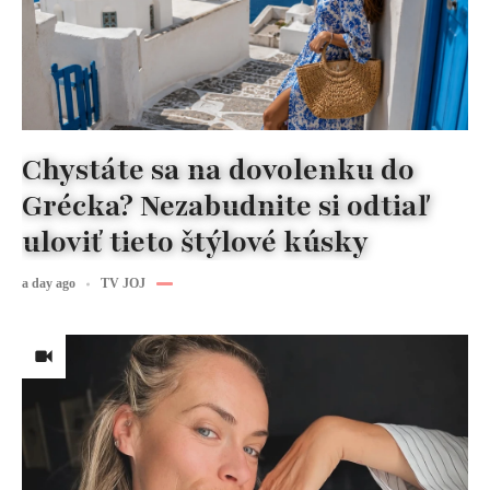
Chystáte sa na dovolenku do
Grécka? Nezabudnite si odtiaľ
uloviť tieto štýlové kúsky
a day ago
TV JOJ