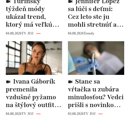
Turínsky
Jennifer Lopez
týždeň módy
sa lúči s deťmi:
ukázal trend,
Cez leto ste ju
ktorý má veľkú
mohli stretnúť aj
budúcnosť: Počuli
vy!
04.08.2026
TV JOJ
04.08.2026
Trendy
ste už o tomto
materiáli?
Ivana Gáborík
Stane sa
premenila
vŕtačka u zubára
vzdušné pyžamo
minulosťou? Vedci
na štýlový outfit:
prišli s novinkou,
Tento trik vás
ktorá by mohla
04.08.2026
TV JOJ
03.08.2026
TV JOJ
zachráni počas
zmeniť liečbu
horúčav
kazov!