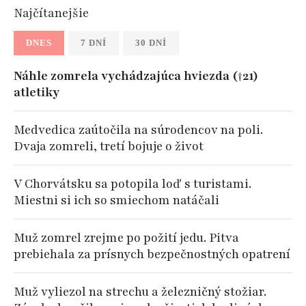
Najčítanejšie
DNES
7 DNÍ
30 DNÍ
Náhle zomrela vychádzajúca hviezda (†21)
atletiky
Medvedica zaútočila na súrodencov na poli.
Dvaja zomreli, tretí bojuje o život
V Chorvátsku sa potopila loď s turistami.
Miestni si ich so smiechom natáčali
Muž zomrel zrejme po požití jedu. Pitva
prebiehala za prísnych bezpečnostných opatrení
Muž vyliezol na strechu a železničný stožiar.