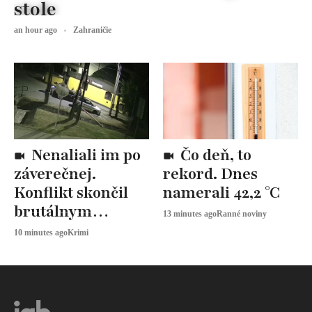
stole
an hour ago
Zahraničie
Nenaliali im po
Čo deň, to
záverečnej.
rekord. Dnes
Konflikt skončil
namerali 42,2 °C
brutálnym
13 minutes ago
Ranné noviny
útokom
10 minutes ago
Krimi