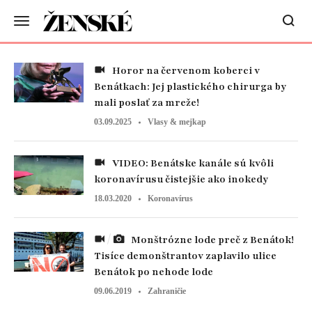
Horor na červenom koberci v
Benátkach: Jej plastického chirurga by
mali poslať za mreže!
03.09.2025
Vlasy & mejkap
VIDEO: Benátske kanále sú kvôli
koronavírusu čistejšie ako inokedy
18.03.2020
Koronavírus
Monštrózne lode preč z Benátok!
Tisíce demonštrantov zaplavilo ulice
Benátok po nehode lode
09.06.2019
Zahraničie