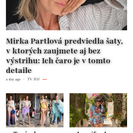
Mirka Partlová predviedla šaty,
v ktorých zaujmete aj bez
výstrihu: Ich čaro je v tomto
detaile
a day ago
TV JOJ