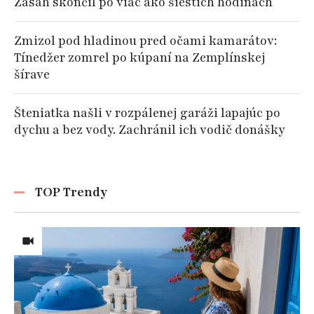
Zásah skončil po viac ako šiestich hodinách
Zmizol pod hladinou pred očami kamarátov:
Tínedžer zomrel po kúpaní na Zemplínskej
šírave
Šteniatka našli v rozpálenej garáži lapajúc po
dychu a bez vody. Zachránil ich vodič donášky
TOP Trendy