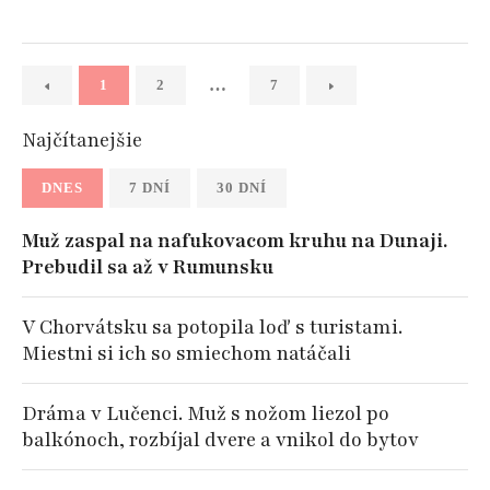
…
1
2
7
Najčítanejšie
DNES
7 DNÍ
30 DNÍ
Muž zaspal na nafukovacom kruhu na Dunaji.
Prebudil sa až v Rumunsku
V Chorvátsku sa potopila loď s turistami.
Miestni si ich so smiechom natáčali
Dráma v Lučenci. Muž s nožom liezol po
balkónoch, rozbíjal dvere a vnikol do bytov