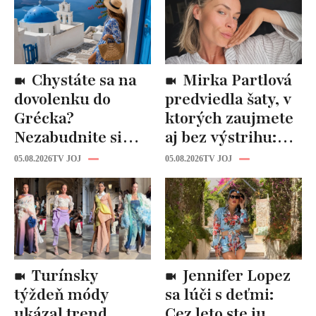
Chystáte sa na
Mirka Partlová
dovolenku do
predviedla šaty, v
Grécka?
ktorých zaujmete
Nezabudnite si
aj bez výstrihu:
odtiaľ uloviť tieto
Ich čaro je v tomto
05.08.2026
TV JOJ
05.08.2026
TV JOJ
štýlové kúsky
detaile
Turínsky
Jennifer Lopez
týždeň módy
sa lúči s deťmi:
ukázal trend,
Cez leto ste ju