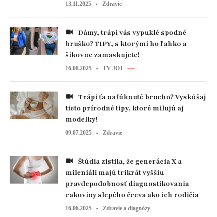
13.11.2025
Zdravie
Dámy, trápi vás vypuklé spodné
bruško? TIPY, s ktorými ho ľahko a
šikovne zamaskujete!
16.08.2025
TV JOJ
Trápi ťa nafúknuté brucho? Vyskúšaj
tieto prírodné tipy, ktoré milujú aj
modelky!
09.07.2025
Zdravie
Štúdia zistila, že generácia X a
mileniáli majú trikrát vyššiu
pravdepodobnosť diagnostikovania
rakoviny slepého čreva ako ich rodičia
16.06.2025
Zdravie a diagnózy