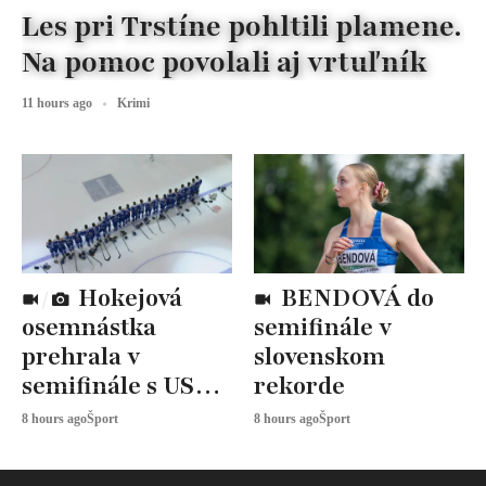
Les pri Trstíne pohltili plamene.
Na pomoc povolali aj vrtuľník
11 hours ago
Krimi
Hokejová
BENDOVÁ do
osemnástka
semifinále v
prehrala v
slovenskom
semifinále s USA,
rekorde
zabojuje o BRONZ
8 hours ago
Šport
8 hours ago
Šport