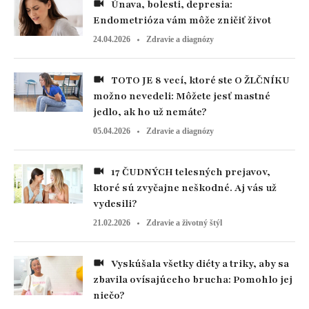
Únava, bolesti, depresia:
Endometrióza vám môže zničiť život
24.04.2026
Zdravie a diagnózy
TOTO JE 8 vecí, ktoré ste O ŽLČNÍKU
možno nevedeli: Môžete jesť mastné
jedlo, ak ho už nemáte?
05.04.2026
Zdravie a diagnózy
17 ČUDNÝCH telesných prejavov,
ktoré sú zvyčajne neškodné. Aj vás už
vydesili?
21.02.2026
Zdravie a životný štýl
Vyskúšala všetky diéty a triky, aby sa
zbavila ovísajúceho brucha: Pomohlo jej
niečo?