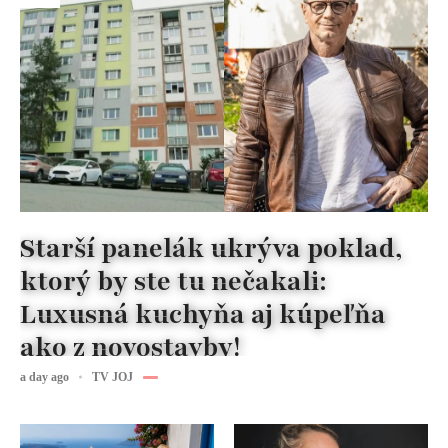
Starší panelák ukrýva poklad,
ktorý by ste tu nečakali:
Luxusná kuchyňa aj kúpeľňa
ako z novostavby!
a day ago
TV JOJ