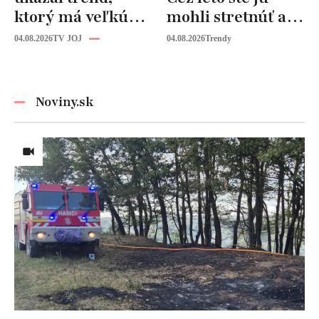
ktorý má veľkú
mohli stretnúť aj
budúcnosť: Počuli
vy!
04.08.2026
TV JOJ
04.08.2026
Trendy
ste už o tomto
materiáli?
Noviny.sk