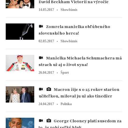
David Beckham Victorii na výročie
14.05.2017
Showbiznis
Zomrela manželka obľúbeného
slovenského herca!
02.05.2017
Showbiznis
Manželka Michaela Schumachera má
strach už aj o život syna!
26.04.2017
Šport
Macron žije s o 25 rokov staršou
učiteľkou, miloval ju už ako tínedžer
24.04.2017
Politika
George Clooney platí susedom za
to, že robí veľký hluk