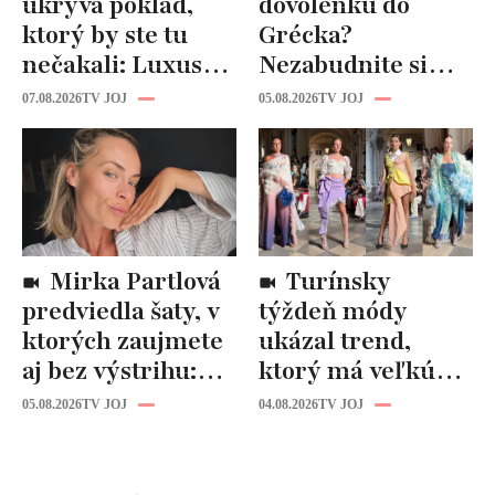
ukrýva poklad,
dovolenku do
ktorý by ste tu
Grécka?
nečakali: Luxusná
Nezabudnite si
kuchyňa aj
odtiaľ uloviť tieto
07.08.2026
TV JOJ
05.08.2026
TV JOJ
kúpeľňa ako z
štýlové kúsky
novostavby!
Mirka Partlová
Turínsky
predviedla šaty, v
týždeň módy
ktorých zaujmete
ukázal trend,
aj bez výstrihu:
ktorý má veľkú
Ich čaro je v tomto
budúcnosť: Počuli
05.08.2026
TV JOJ
04.08.2026
TV JOJ
detaile
ste už o tomto
materiáli?