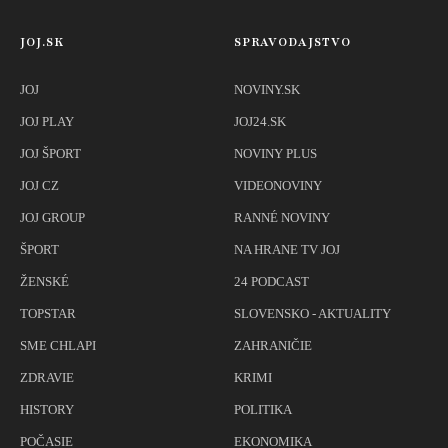
JOJ.SK
SPRAVODAJSTVO
JOJ
NOVINY.SK
JOJ PLAY
JOJ24.SK
JOJ ŠPORT
NOVINY PLUS
JOJ CZ
VIDEONOVINY
JOJ GROUP
RANNÉ NOVINY
ŠPORT
NA HRANE TV JOJ
ŽENSKÉ
24 PODCAST
TOPSTAR
SLOVENSKO - AKTUALITY
SME CHLAPI
ZAHRANIČIE
ZDRAVIE
KRIMI
HISTORY
POLITIKA
POČASIE
EKONOMIKA