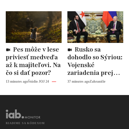
Pes môže v lese
Rusko sa
priviesť medveďa
dohodlo so Sýriou:
až k majiteľovi. Na
Vojenské
čo si dať pozor?
zariadenia prejdú
zmenou
13 minutes ago
Štúdio JOJ 24
37 minutes ago
Zahraničie
RIADIME SA KÓDEXOM