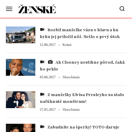
Rozbil manželke vázu o hlavu a ku
krku jej priložil nôž. Nešlo o prvý útok
12.06.2017
Krimi
Ak Clooney nestihne pôrod, čaká
ho peklo
03.06.2017
Showbiznis
Z manželky Elvisa Presleyho sa stalo
nafúknuté monštrum!
27.05.2017
Showbiznis
Zabudnite na šperky! TOTO daruje