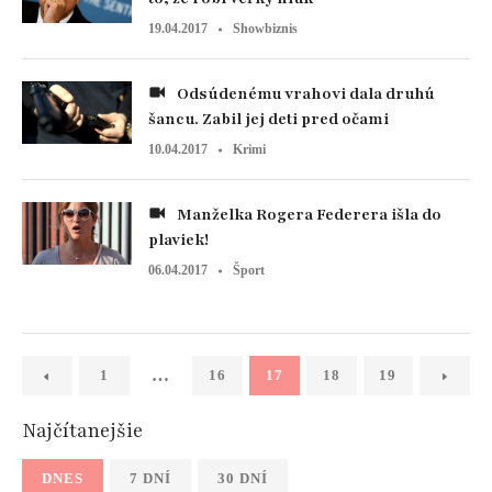
19.04.2017
Showbiznis
Odsúdenému vrahovi dala druhú
šancu. Zabil jej deti pred očami
10.04.2017
Krimi
Manželka Rogera Federera išla do
plaviek!
06.04.2017
Šport
…
1
16
17
18
19
Najčítanejšie
DNES
7 DNÍ
30 DNÍ