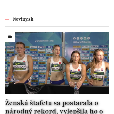
detaile
ste už o tomto
materiáli?
Noviny.sk
Ženská štafeta sa postarala o
národný rekord, vylepšila ho o