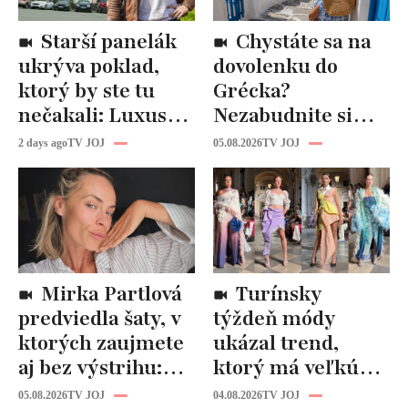
Starší panelák
Chystáte sa na
ukrýva poklad,
dovolenku do
ktorý by ste tu
Grécka?
nečakali: Luxusná
Nezabudnite si
kuchyňa aj
odtiaľ uloviť tieto
2 days ago
TV JOJ
05.08.2026
TV JOJ
kúpeľňa ako z
štýlové kúsky
novostavby!
Mirka Partlová
Turínsky
predviedla šaty, v
týždeň módy
ktorých zaujmete
ukázal trend,
aj bez výstrihu:
ktorý má veľkú
Ich čaro je v tomto
budúcnosť: Počuli
05.08.2026
TV JOJ
04.08.2026
TV JOJ