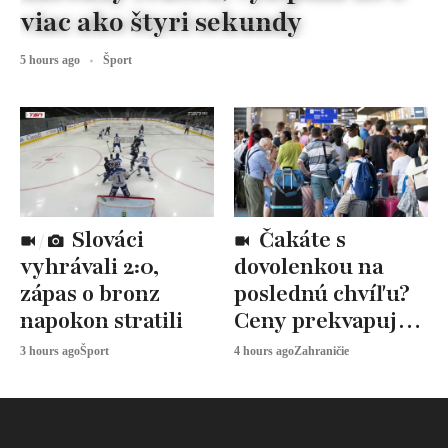
viac ako štyri sekundy
5 hours ago
Šport
Slováci
Čakáte s
vyhrávali 2:0,
dovolenkou na
zápas o bronz
poslednú chvíľu?
napokon stratili
Ceny prekvapujú,
odborníci radia
3 hours ago
Šport
4 hours ago
Zahraničie
toto