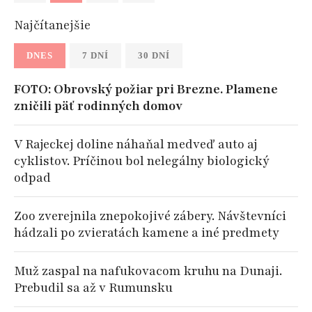
Najčítanejšie
DNES
7 DNÍ
30 DNÍ
FOTO: Obrovský požiar pri Brezne. Plamene
zničili päť rodinných domov
V Rajeckej doline náhaňal medveď auto aj
cyklistov. Príčinou bol nelegálny biologický
odpad
Zoo zverejnila znepokojivé zábery. Návštevníci
hádzali po zvieratách kamene a iné predmety
Muž zaspal na nafukovacom kruhu na Dunaji.
Prebudil sa až v Rumunsku