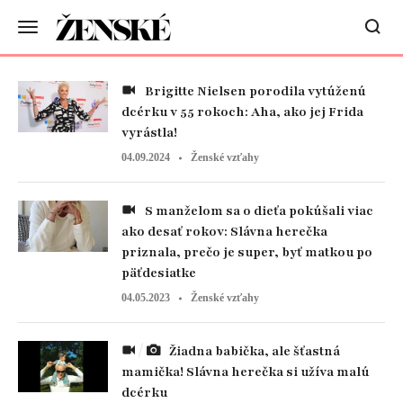
Brigitte Nielsen porodila vytúženú
dcérku v 55 rokoch: Aha, ako jej Frida
vyrástla!
04.09.2024
Ženské vzťahy
S manželom sa o dieťa pokúšali viac
ako desať rokov: Slávna herečka
priznala, prečo je super, byť matkou po
päťdesiatke
04.05.2023
Ženské vzťahy
Žiadna babička, ale šťastná
mamička! Slávna herečka si užíva malú
dcérku