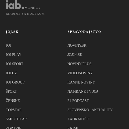
RIADIME SA KÓDEXOM
JOJ.SK
SPRAVODAJSTVO
JOJ
NOVINY.SK
JOJ PLAY
JOJ24.SK
JOJ ŠPORT
NOVINY PLUS
JOJ CZ
VIDEONOVINY
JOJ GROUP
RANNÉ NOVINY
ŠPORT
NA HRANE TV JOJ
ŽENSKÉ
24 PODCAST
TOPSTAR
SLOVENSKO - AKTUALITY
SME CHLAPI
ZAHRANIČIE
ZDRAVIE
KRIMI