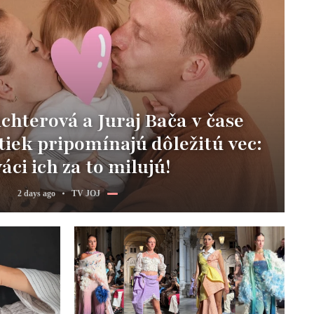
hterová a Juraj Bača v čase
iek pripomínajú dôležitú vec:
áci ich za to milujú!
2 days ago
TV JOJ