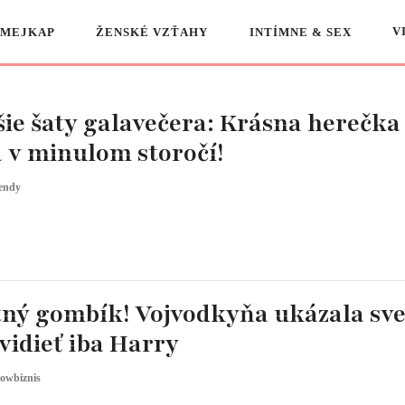
V
 MEJKAP
ŽENSKÉ VZŤAHY
INTÍMNE & SEX
ie šaty galavečera: Krásna herečka
 v minulom storočí!
endy
tný gombík! Vojvodkyňa ukázala sve
vidieť iba Harry
owbiznis