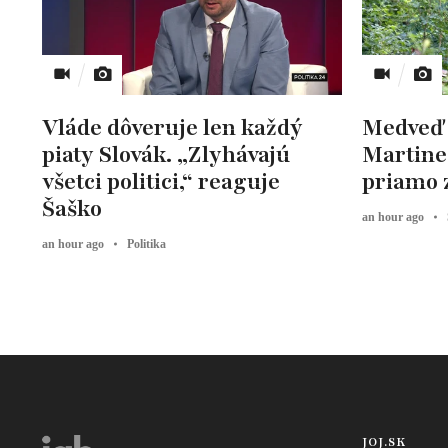
Vláde dôveruje len každý
Medveď 
piaty Slovák. „Zlyhávajú
Martine
všetci politici,“ reaguje
priamo 
Šaško
an hour ago
an hour ago
Politika
JOJ.SK