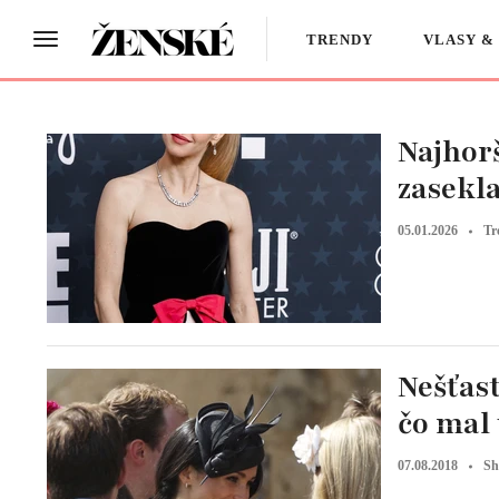
TRENDY
VLASY &
Najhorš
zasekla
05.01.2026
Tr
Nešťas
čo mal 
07.08.2018
Sh