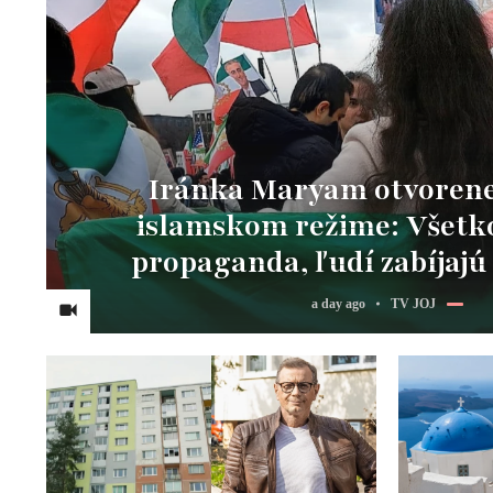
Iránka Maryam otvorene 
islamskom režime: Všetko
propaganda, ľudí zabíjajú 
a day ago
TV JOJ