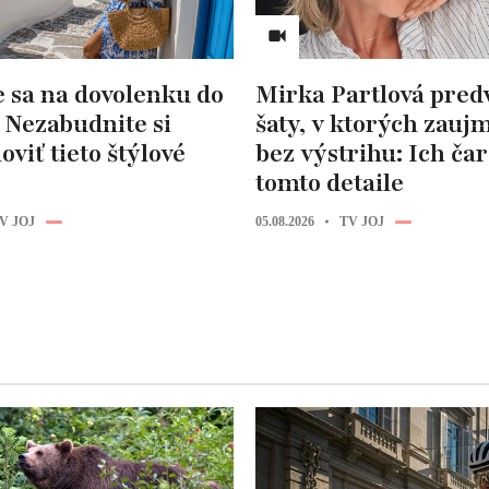
e sa na dovolenku do
Mirka Partlová pred
 Nezabudnite si
šaty, v ktorých zaujm
oviť tieto štýlové
bez výstrihu: Ich čar
tomto detaile
V JOJ
05.08.2026
TV JOJ