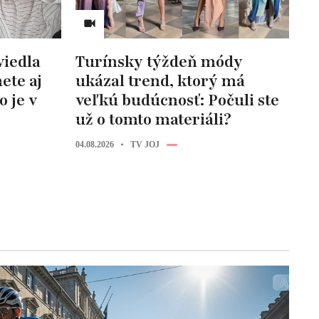
viedla
Turínsky týždeň módy
ete aj
ukázal trend, ktorý má
o je v
veľkú budúcnosť: Počuli ste
už o tomto materiáli?
04.08.2026
TV JOJ