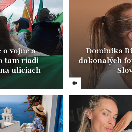
o vojne a
Dominika Ric
 tam riadi
dokonalých fot
na uliciach
Slov