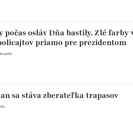
 počas osláv Dňa bastily. Zlé farby 
policajtov priamo pre prezidentom
hraničie
an sa stáva zberateľka trapasov
óda