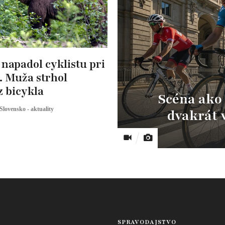
napadol cyklistu pri
. Muža strhol
z bicykla
Scéna ako 
Slovensko - aktuality
dvakrát 
SPRAVODAJSTVO