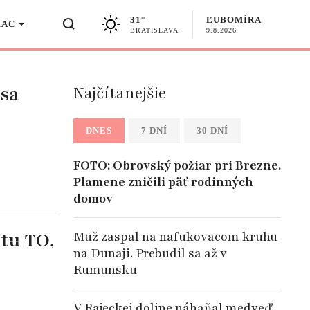
31°
ĽUBOMÍRA
IAC
BRATISLAVA
9.8.2026
 sa
Najčítanejšie
DNES
7 DNÍ
30 DNÍ
FOTO: Obrovský požiar pri Brezne.
Plamene zničili päť rodinných
domov
tu TO,
Muž zaspal na nafukovacom kruhu
na Dunaji. Prebudil sa až v
Rumunsku
V Rajeckej doline náhaňal medveď