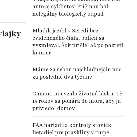
auto aj cyklistov. Príčinou bol
nelegálny biologický odpad
Mladík jazdil v Seredi bez
vlajky
evidenčného čísla, polícii sa
vysmieval. Šok prišiel až po pozretí
kamier
Máme za sebou najchladnejšiu noc
za posledné dva týždne
Cunami mu vzalo životnú lásku. Už
15 rokov sa ponára do mora, aby ju
priviedol domov
FAA nariadila kontroly stoviek
lietadiel pre praskliny v trupe