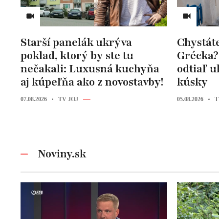
Starší panelák ukrýva
Chystát
poklad, ktorý by ste tu
Grécka?
nečakali: Luxusná kuchyňa
odtiaľ ul
aj kúpeľňa ako z novostavby!
kúsky
07.08.2026
TV JOJ
05.08.2026
T
Noviny.sk