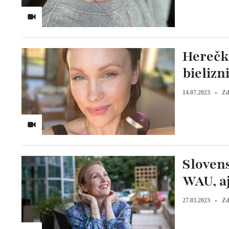
Herečk
bielizn
14.07.2023
Zd
Sloven
WAU, a
27.03.2023
Zd