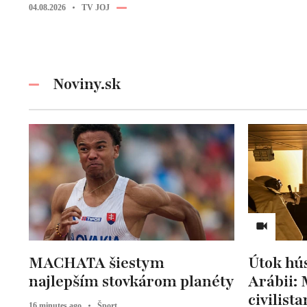
04.08.2026
TV JOJ
Noviny.sk
MACHATA šiestym
Útok hús
najlepším stovkárom planéty
Arábii:
civilist
16 minutes ago
Šport