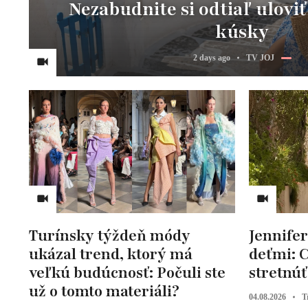
Nezabudnite si odtiaľ uloviť
kúsky
2 days ago
TV JOJ
Turínsky týždeň módy
Jennifer
ukázal trend, ktorý má
deťmi: C
veľkú budúcnosť: Počuli ste
stretnúť 
už o tomto materiáli?
04.08.2026
T