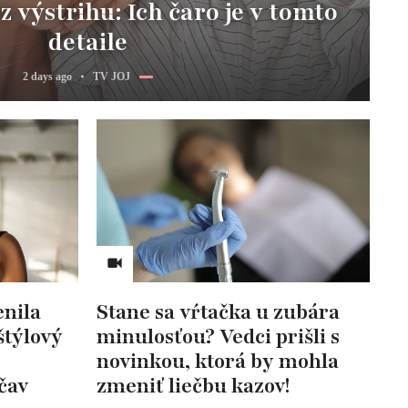
z výstrihu: Ich čaro je v tomto
detaile
2 days ago
TV JOJ
nila
Stane sa vŕtačka u zubára
štýlový
minulosťou? Vedci prišli s
novinkou, ktorá by mohla
čav
zmeniť liečbu kazov!