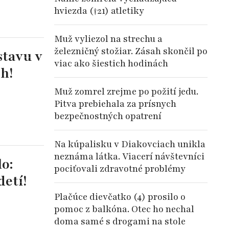
hviezda (†21) atletiky
Muž vyliezol na strechu a
železničný stožiar. Zásah skončil po
stavu v
viac ako šiestich hodinách
ch!
Muž zomrel zrejme po požití jedu.
Pitva prebiehala za prísnych
bezpečnostných opatrení
Na kúpalisku v Diakovciach unikla
neznáma látka. Viacerí návštevníci
o:
pociťovali zdravotné problémy
etí!
Plačúce dievčatko (4) prosilo o
pomoc z balkóna. Otec ho nechal
doma samé s drogami na stole