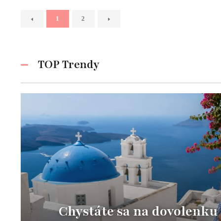
1
2
TOP Trendy
Chystáte sa na dovolenku