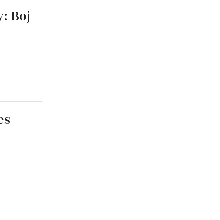
: Boj
es