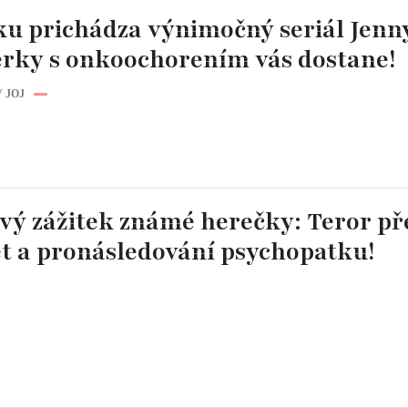
ku prichádza výnimočný seriál Jenny
erky s onkoochorením vás dostane!
 JOJ
vý zážitek známé herečky: Teror př
et a pronásledování psychopatku!