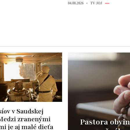
04.08.2026
TV JOJ
íov v Saudskej
 Medzi zranenými
Pastora obvin
ami je aj malé dieťa