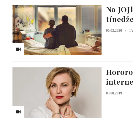
Na JOJ
tínedž
06.02.2020
TV
Hororo
intern
03.08.2019