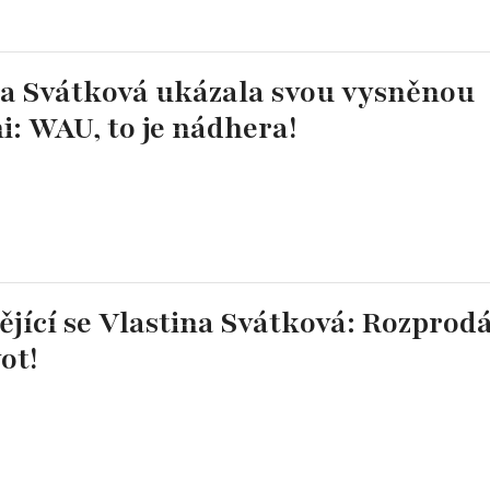
na Svátková ukázala svou vysněnou
: WAU, to je nádhera!
jící se Vlastina Svátková: Rozprod
ot!