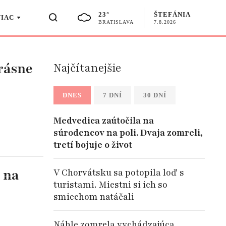
23°
ŠTEFÁNIA
VIAC
BRATISLAVA
7.8.2026
krásne
Najčítanejšie
DNES
7 DNÍ
30 DNÍ
Medvedica zaútočila na
súrodencov na poli. Dvaja zomreli,
tretí bojuje o život
 na
V Chorvátsku sa potopila loď s
turistami. Miestni si ich so
smiechom natáčali
Náhle zomrela vychádzajúca