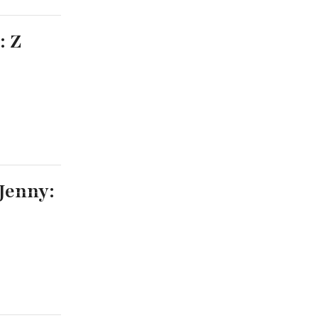
: Z
Jenny: