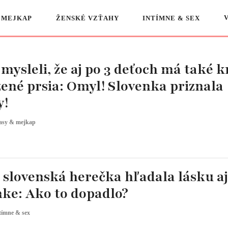
 MEJKAP
ŽENSKÉ VZŤAHY
INTÍMNE & SEX
 mysleli, že aj po 3 deťoch má také 
ené prsia: Omyl! Slovenka priznala
y!
asy & mejkap
 slovenská herečka hľadala lásku aj
ke: Ako to dopadlo?
tímne & sex