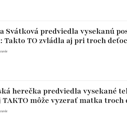
a Svátková predviedla vysekanú po
i: Takto TO zvládla aj pri troch deťo
ravie
ská herečka predviedla vysekané tel
j TAKTO môže vyzerať matka troch d
ravie