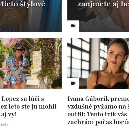
 tieto štýlové
zaujmete aj be
 Lopez sa lúči s
Ivana Gáborík preme
ez leto ste ju mohli
vzdušné pyžamo na 
aj vy!
outfit: Tento trik vás
zachráni počas horú
rendy