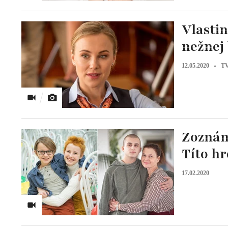
Vlastin
nežnej
12.05.2020
TV
Zoznám
Títo h
17.02.2020