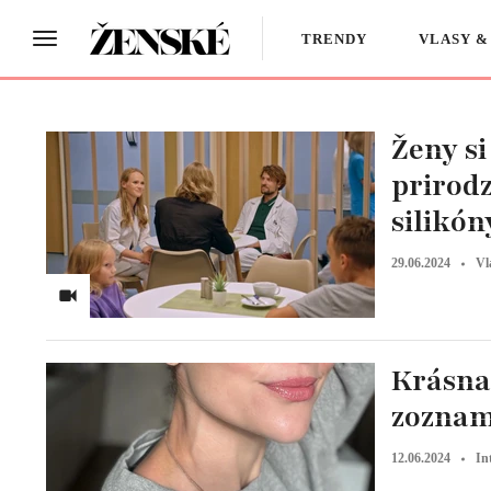
TRENDY
VLASY &
Ženy si
prirodz
silikón
29.06.2024
Vl
Krásna
zoznam
12.06.2024
In